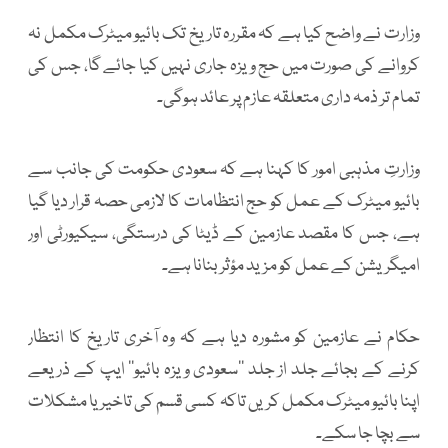
وزارت نے واضح کیا ہے کہ مقررہ تاریخ تک بائیو میٹرک مکمل نہ
کروانے کی صورت میں حج ویزہ جاری نہیں کیا جائے گا، جس کی
تمام تر ذمہ داری متعلقہ عازم پر عائد ہوگی۔
وزارتِ مذہبی امور کا کہنا ہے کہ سعودی حکومت کی جانب سے
بائیو میٹرک کے عمل کو حج انتظامات کا لازمی حصہ قرار دیا گیا
ہے، جس کا مقصد عازمین کے ڈیٹا کی درستگی، سیکیورٹی اور
امیگریشن کے عمل کو مزید مؤثر بنانا ہے۔
حکام نے عازمین کو مشورہ دیا ہے کہ وہ آخری تاریخ کا انتظار
کرنے کے بجائے جلد از جلد ’’سعودی ویزہ بائیو‘‘ ایپ کے ذریعے
اپنا بائیو میٹرک مکمل کریں تاکہ کسی قسم کی تاخیر یا مشکلات
سے بچا جا سکے۔