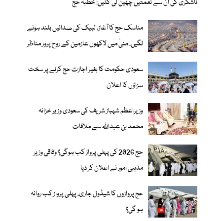
ناشکری کی ان سے نعمتیں چھین لی گئیں: خطبہ حج
مناسک حج کا آغاز، لبیک کی صدائیں بلند ہونے
لگیں، منیٰ میں لاکھوں عازمین کے روح پرور مناظر
سعودی حکومت کا بغیر اجازت حج کرنے پر سخت
سزاؤں کا اعلان
وزیراعظم شہباز شریف کی سعودی وزیر خزانہ
محمد بن عبداللہ سے ملاقات
حج 2026 کی پہلی پرواز کب ہوگی؟ وفاقی وزیر
مذہبی امور نے اعلان کر دیا
حج پروازوں کا شیڈول جاری، پہلی پرواز کب روانہ
ہو گی؟