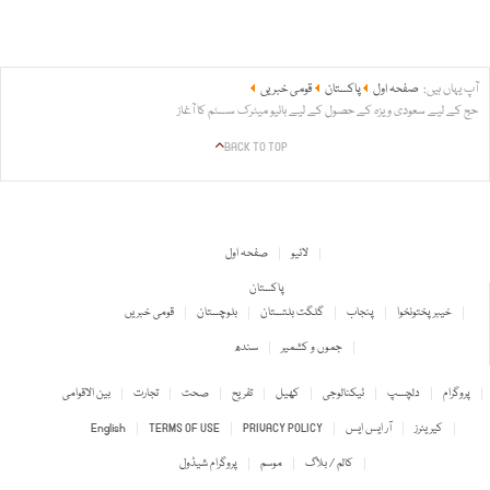
آپ یہاں ہیں:
صفحہ اول
پاکستان
قومی خبریں
حج کے لیے سعودی ویزہ کے حصول کے لیے بائیو میٹرک سسٹم کا آغاز
BACK TO TOP
لائیو
صفحہ اول
پاکستان
خیبر پختونخوا
پنجاب
گلگت بلتستان
بلوچستان
قومی خبریں
جموں و کشمیر
سندھ
پروگرام
دلچسپ
ٹیکنالوجی
کھیل
تفریح
صحت
تجارت
بین الاقوامی
کیریئرز
آر ایس ایس
PRIVACY POLICY
TERMS OF USE
English
کالم / بلاگ
موسم
پروگرام شیڈول