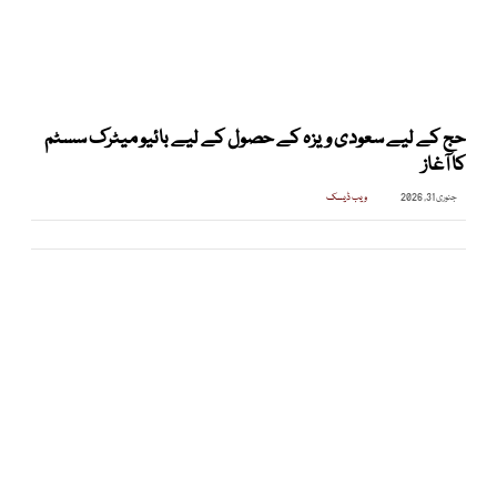
حج کے لیے سعودی ویزہ کے حصول کے لیے بائیو میٹرک سسٹم
کا آغاز
جنوری 31, 2026
ویب ڈیسک