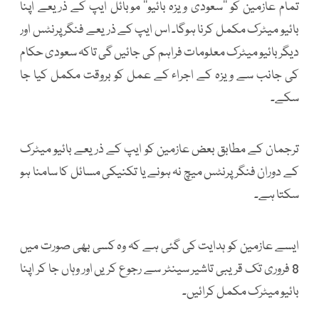
تمام عازمین کو ’’سعودی ویزہ بائیو‘‘ موبائل ایپ کے ذریعے اپنا
بائیو میٹرک مکمل کرنا ہوگا۔ اس ایپ کے ذریعے فنگر پرنٹس اور
دیگر بائیو میٹرک معلومات فراہم کی جائیں گی تاکہ سعودی حکام
کی جانب سے ویزہ کے اجراء کے عمل کو بروقت مکمل کیا جا
سکے۔
ترجمان کے مطابق بعض عازمین کو ایپ کے ذریعے بائیو میٹرک
کے دوران فنگر پرنٹس میچ نہ ہونے یا تکنیکی مسائل کا سامنا ہو
سکتا ہے۔
ایسے عازمین کو ہدایت کی گئی ہے کہ وہ کسی بھی صورت میں
8 فروری تک قریبی تاشیر سینٹر سے رجوع کریں اور وہاں جا کر اپنا
بائیو میٹرک مکمل کرائیں۔