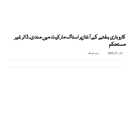
کاروباری ہفتے کے آغاز پر اسٹاک مارکیٹ میں مندی، ڈالر غیر
مستحکم
اکتوبر 27, 2025
ویب ڈیسک