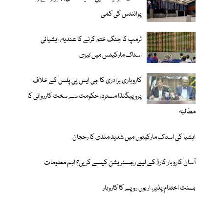
پوائنٹس کی کمی
ٹرمپ کا جنگ ختم کرنے کا عندیہ، ایشیائی
اسٹاک مارکیٹس میں تیزی
کاروباری برادری کا جی ایس پی پلس کے خلاف
پروپیگنڈا مسترد، حکومت سے سخت کارروائی کا
مطالبہ
ایشیا کی اسٹاک مارکیٹوں میں شدید مندی کا رحجان
آسان کاروبار کارڈ کے لیے رجسٹریشن کیسے کریں؟ اہم معلومات
بسنت اختتام پذیر، اربوں روپے کا کاروبار