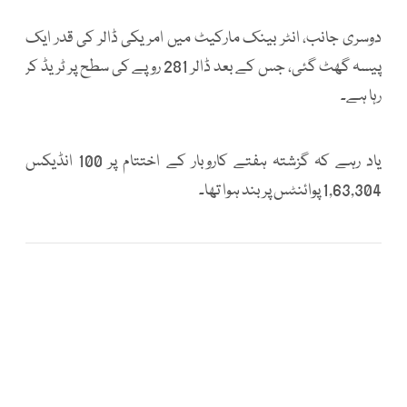
دوسری جانب، انٹر بینک مارکیٹ میں امریکی ڈالر کی قدر ایک
پیسہ گھٹ گئی، جس کے بعد ڈالر 281 روپے کی سطح پر ٹریڈ کر
رہا ہے۔
یاد رہے کہ گزشتہ ہفتے کاروبار کے اختتام پر 100 انڈیکس
1,63,304 پوائنٹس پر بند ہوا تھا۔