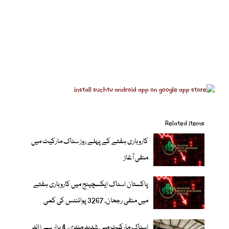
Related items
کاروباری ہفتے کے پہلے روز سٹاک مارکیٹ میں
منفی آغاز
پاکستان اسٹاک ایکسچینج میں کاروباری ہفتے
میں منفی رجحان، 3267 پوائنٹس کی کمی
اسٹاک مارکیٹ میں شدید مندی، 4 ہزار سے زائد