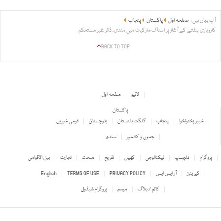
آپ یہاں ہیں:
صفحہ اول
پاکستان
پنجاب
کاروباری ہفتے کے آغاز پر اسٹاک مارکیٹ میں مندی، ڈالر غیر مستحکم
BACK TO TOP
لائیو
صفحہ اول
پاکستان
خیبر پختونخوا
پنجاب
گلگت بلتستان
بلوچستان
قومی خبریں
جموں و کشمیر
سندھ
پروگرام
دلچسپ
ٹیکنالوجی
کھیل
تفریح
صحت
تجارت
بین الاقوامی
کیریئرز
آر ایس ایس
PRIVACY POLICY
TERMS OF USE
English
کالم / بلاگ
موسم
پروگرام شیڈول