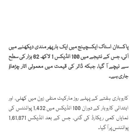
پاکستان اسٹاک ایکسچینج میں ایک بار پھر مندی دیکھنے میں
آئی، جس کے نتیجے میں 100 انڈیکس 1 لاکھ 62 ہزار کی سطح
سے نیچے آ گیا، جبکہ ڈالر کی قیمت میں معمولی اتار چڑھاؤ
جاری ہے۔
کاروباری ہفتے کے پہلے روز مارکیٹ منفی زون میں کھلی، اور
ابتدائی کاروبار کے دوران 100 انڈیکس میں 1,432 پوائنٹس کی
نمایاں کمی ریکارڈ کی گئی، جس کے بعد انڈیکس 1,61,871
پوائنٹس پر آ گیا۔