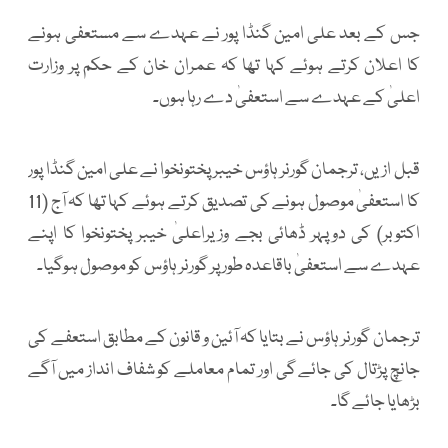
جس کے بعد علی امین گنڈا پور نے عہدے سے مستعفی ہونے
کا اعلان کرتے ہوئے کہا تھا کہ عمران خان کے حکم پر وزارت
اعلیٰ کے عہدے سے استعفیٰ دے رہا ہوں۔
قبل ازیں، ترجمان گورنر ہاؤس خیبر پختونخوا نے علی امین گنڈا پور
کا استعفیٰ موصول ہونے کی تصدیق کرتے ہوئے کہا تھا کہ آج (11
اکتوبر) کی دوپہر ڈھائی بجے وزیراعلیٰ خیبر پختونخوا کا اپنے
عہدے سے استعفیٰ باقاعدہ طور پر گورنر ہاؤس کو موصول ہوگیا۔
ترجمان گورنر ہاؤس نے بتایا کہ آئین و قانون کے مطابق استعفے کی
جانچ پڑتال کی جائے گی اور تمام معاملے کو شفاف انداز میں آگے
بڑھایا جائے گا۔