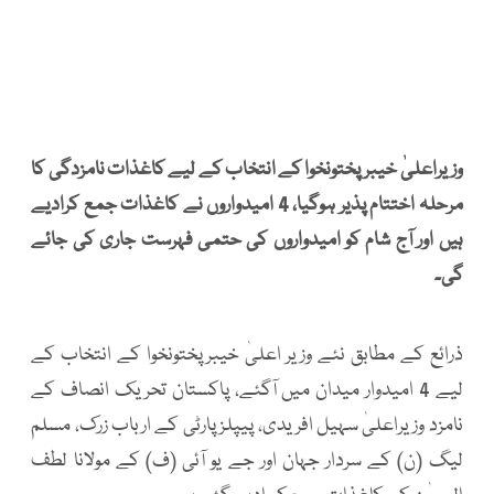
وزیراعلیٰ خیبرپختونخوا کے انتخاب کے لیے کاغذات نامزدگی کا
مرحلہ اختتام پذیر ہوگیا، 4 امیدواروں نے کاغذات جمع کرادیے
ہیں اور آج شام کو امیدواروں کی حتمی فہرست جاری کی جائے
گی۔
ذرائع کے مطابق نئے وزیر اعلیٰ خیبرپختونخوا کے انتخاب کے
لیے 4 امیدوار میدان میں آگئے، پاکستان تحریک انصاف کے
نامزد وزیراعلیٰ سہیل افریدی، پیپلز پارٹی کے ارباب زرک، مسلم
لیگ (ن) کے سردار جہان اور جے یو آئی (ف) کے مولانا لطف