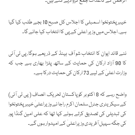
الرحمٰن کے کاغذات جمع کروادیے گئے ہیں۔
خیبرپختونخوا اسمبلی کا اجلاس کل صبح 10 بجے طلب کیا گیا
ہے، اجلاس میں وزیر اعلیٰ کے پی کا انتخاب کیا جائے گا۔
نئے قائد ایوان کا انتخاب شو آف ہینڈ کے ذریعے ہوگا، پی ٹی آئی
کا 90 آزاد ارکان کی حمایت کے ساتھ پلڑا بھاری ہے جب کہ
وزارت اعلیٰ کے لیے 73 ارکان کی حمایت درکا ہے۔
واضح رہے کہ 8 اکتوبر کو پاکستان تحریک انصاف ( پی ٹی آئی)
کے سیکریٹری جنرل سلمان اکرم راجا نے وزیراعلیٰ خیبرپختونخوا
کی تبدیلی کی تصدیق کرتے ہوئے کہا تھا کہ علی امین گنڈا پور
کی جگہ سہیل آفریدی وزیراعلیٰ کے امیدوار ہوں گے۔