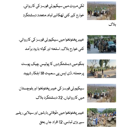
لکی مروت میں سیکیورٹی فورسز کی کارروائی،
خوارج کے کئی ٹھکانے تباہ، متعدد دہشتگرد
ہلاک
خیبر پختونخوا میں سیکیورٹی فورسز کی کارروائی،
کئی خوارج ہلاک، اسلحہ اور گولہ بارود برآمد
ہنگو میں دہشتگردوں کا پولیس چیک پوسٹ
پرحملہ، ڈی ایس پی سمیت 10 اہلکار شہید
سیکیورٹی فورسز کی خیبر پختونخوا اور بلوچستان
میں کارروائیاں، 32 دہشتگرد ہلاک
خیبرپختونخوا میں طوفانی بارشوں اور سیلابی ریلے
سے بڑی تباہی، 12 افراد جاں بحق