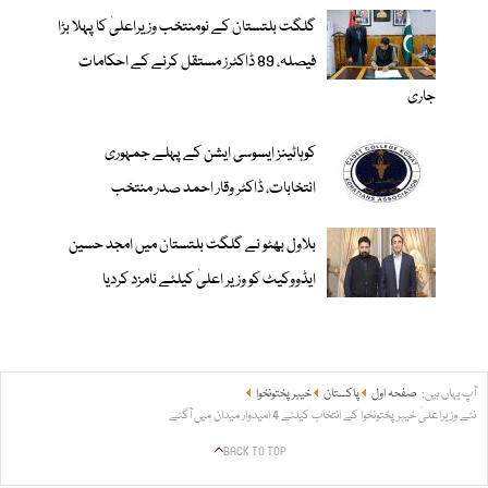
گلگت بلتستان کے نومنتخب وزیراعلیٰ کا پہلا بڑا
فیصلہ، 89 ڈاکٹرز مستقل کرنے کے احکامات
جاری
کوہاٹینز ایسوسی ایشن کے پہلے جمہوری
انتخابات، ڈاکٹر وقار احمد صدر منتخب
بلاول بھٹو نے گلگت بلتستان میں امجد حسین
ایڈووکیٹ کو وزیر اعلیٰ کیلئے نامزد کردیا
آپ یہاں ہیں:
صفحہ اول
پاکستان
خیبر پختونخوا
نئے وزیراعلیٰ خیبرپختونخوا کے انتخاب کیلئے 4 امیدوار میدان میں آگئے
BACK TO TOP