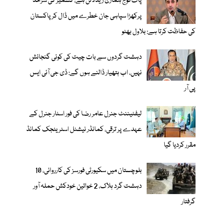
پاک فوج ہماری ریڈلائن ہے، کشمیر کی سرحد
پرکھڑا سپاہی جان خطرے میں ڈال کر پاکستان
کی حفاظت کرتا ہے: بلاول بھٹو
دہشت گردوں سے بات چیت کی کوئی گنجائش
نہیں، اب ہتھیار ڈالنے ہوں گے: ڈی جی آئی ایس
پی آر
لیفٹیننٹ جنرل عامر رضا کی فور اسٹار جنرل کے
عہدے پر ترقی، کمانڈر نیشنل اسٹریٹجک کمانڈ
مقرر کردیا گیا
بلوچستان میں سکیورٹی فورسز کی کارروائی، 10
دہشت گرد ہلاک، 2 خواتین خودکش حملہ آور
گرفتار