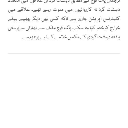
ترجمان پاک فوج کے مطابق دہشت گرد ان علاقوں میں متعدد
دہشت گردانہ کارروائیوں میں ملوث رہے تھے۔ علاقے میں
کلیئرنس آپریشن جاری ہے تاکہ کسی بھی دیگر چھپے ہوئے
خوارج کو ختم کیا جا سکے۔ پاک فوج ملک سے بھارتی سرپرستی
یافتہ دہشت گردی کے مکمل خاتمے کے لیے پرعزم ہے۔