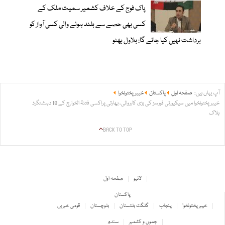
پاک فوج کے خلاف کشمیر سمیت ملک کے
کسی بھی حصے سے بلند ہونے والی کسی آواز کو
برداشت نہیں کیا جائے گا: بلاول بھٹو
آپ یہاں ہیں:
صفحہ اول
پاکستان
خیبر پختونخوا
خیبر پختونخوا میں سیکیورٹی فورسز کی بڑی کارروائی، بھارتی پراکسی فتنۃ الخوارج کے 19 دہشتگرد
ہلاک
BACK TO TOP
لائیو
صفحہ اول
پاکستان
خیبر پختونخوا
پنجاب
گلگت بلتستان
بلوچستان
قومی خبریں
جموں و کشمیر
سندھ