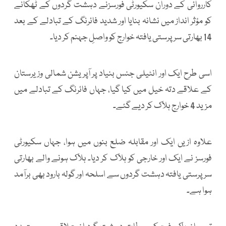
کارروائی کے دوران سکیورٹی فورسزنے دہشت گردوں کے ٹھکانے
کو مؤثر انداز میں نشانہ بنایا اور شدید فائرنگ کے تبادلے کے بعد
14 بھارتی سرپرستی یافتہ خوارج کو واصلِ جہنم کر دیا۔
اسی طرح ایک اور انٹیلی جنس بنیاد پر آپریشن شمالی وزیرستان
کے علاقے دتہ خیل میں کیا گیا، جہاں فائرنگ کے تبادلے میں
مزید 4 خوارج ہلاک کر دیے گئے۔
علاوہ ازیں ایک اور مقابلہ ضلع بنوں میں ہوا، جہاں سکیورٹی
فورسز نے ایک اور خارجی کو ہلاک کر دیا۔ ہلاک ہونے والے بھارتی
سرپرستی یافتہ دہشت گردوں سے اسلحہ اور گولہ بارود بھی برآمد
ہوا ہے۔