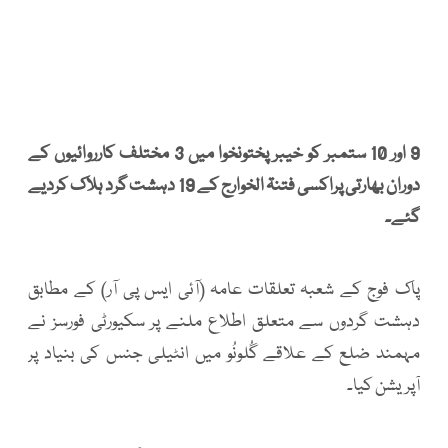
9 اور 10 ستمبر کو خیبر پختونخوا میں 3 مختلف کارروائیوں کے
دوران بھارتی پراکسی فتنۃ الخوارج کے 19 دہشت گرد ہلاک کردیے
گئے۔
پاک فوج کے شعبہ تعلقات عامہ (آئی ایس پی آر) کے مطابق
دہشت گردوں سے متعلق اطلاع ملنے پر سکیورٹی فورسز نے
مہمند ضلع کے علاقے گُلونُو میں انٹیلی جنس کی بنیاد پر
آپریشن کیا۔