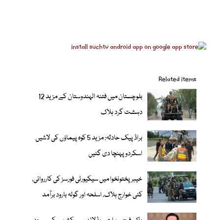
Related items
بلوچستان میں فتنہ الہندوستان کے مزید 12
دہشت گرد ہلاک
براڈ پیک حادثہ: مزید 5 کوہ پیماؤں کی لاشیں
اسکردو پہنچا دی گئیں
خیبر پختونخوا میں سیکیورٹی فورسز کی کارروائی،
کئی خوارج ہلاک، اسلحہ اور گولہ بارود برآمد