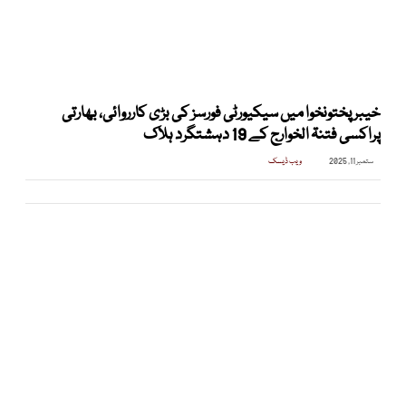
خیبر پختونخوا میں سیکیورٹی فورسز کی بڑی کارروائی، بھارتی
پراکسی فتنۃ الخوارج کے 19 دہشتگرد ہلاک
ستمبر 11, 2025
ویب ڈیسک