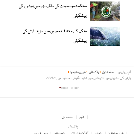
محکمہ موسمیات کی ملک بھر میں بارشوں کی
پیشگوئی
ملک کے مختلف حصوں میں مزید بارش کی
پیشگوئی
آپ یہاں ہیں:
صفحہ اول
پاکستان
خیبر پختونخوا
بارش کے بعد بونیر میں ندی نالوں میں شدید طغیانی، مساجد میں اعلانات
BACK TO TOP
لائیو
صفحہ اول
پاکستان
خیبر پختونخوا
پنجاب
گلگت بلتستان
بلوچستان
قومی خبریں