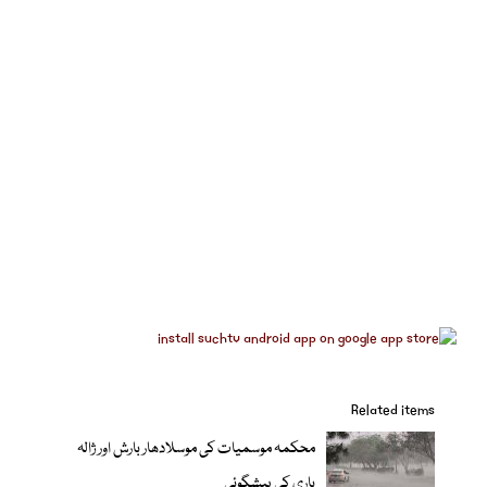
Related items
محکمہ موسمیات کی موسلادھار بارش اور ژالہ
باری کی پیشگوئی