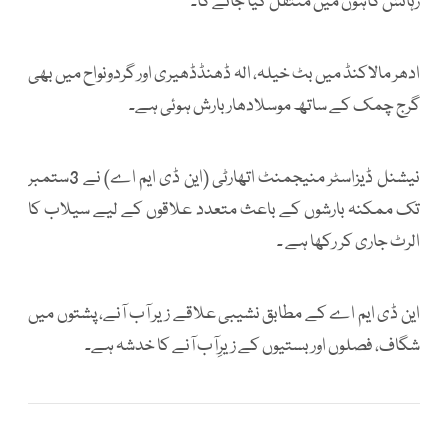
رہائش گاہوں میں منتقل کیا جائے گا۔
ادھر مالاکنڈ میں بٹ خیلہ، الہ ڈھنڈڈھیری اور گردونواح میں بھی
گرج چمک کے ساتھ موسلادھار بارش ہوئی ہے۔
نیشنل ڈیزاسٹر منیجمنٹ اتھارٹی (این ڈی ایم اے) نے 3ستمبر
تک ممکنہ بارشوں کے باعث متعدد علاقوں کے لیے سیلاب کا
الرٹ جاری کر رکھا ہے ۔
این ڈی ایم اے کے مطابق نشیبی علاقے زیر آب آنے، پشتوں میں
شگاف، فصلوں اور بستیوں کے زیرِآب آنے کا خدشہ ہے۔