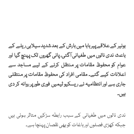
بونیر کے علاقے پیر بابا میں بارش کے بعد شدید سیلابی ریلے کے
باعث ندی نالوں میں طغیانی آگئی، پانی گھروں تک پہنچ گیا اور
عوام کو محفوظ مقامات پر منتقل کرنے کے لیے مساجد سے
اعلانات کیے گئے۔ مقامی افراد کی محفوظ مقامات پر منتقلی
جاری ہے اور انتظامیہ نے ریسکیو ٹیمیں فوری طور پر روانہ کر دی
ہیں۔
ندی نالوں میں طغیانی کے سبب رابطہ سڑکیں متاثر ہوئی ہیں
جبکہ کھڑی فصلوں اور باغات کو بھی نقصان پہنچا ہے۔