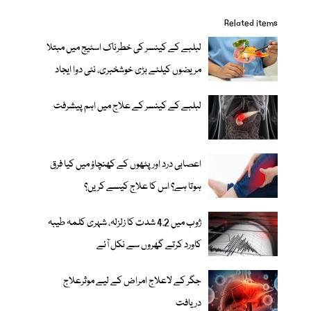
Related items
لبلبے کے کینسر کی خطرناک اسٹیج میں مبتلا
مریضوں کیلئے بڑی خوشخبری، نئی دوا ایجاد
لبلبے کے کینسر کے علاج میں اہم پیشرفت
اعصابی درد اور پٹھوں کے کھنچاؤ میں کیا فرق
ہوتا ہے؟ اس کا علاج کیسے کریں؟
ژوب میں 4.2 شدت کا زلزلہ، شہری کلمہ طیبہ
کاورد کرتے گھروں سے نکل آئے
جگر کے لاعلاج امراض کے لیے موثرعلاج
دریافت