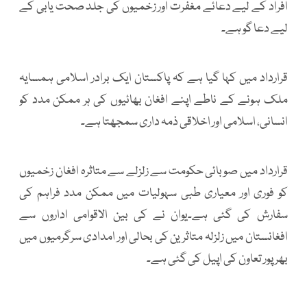
افراد کے لیے دعائے مغفرت اور زخمیوں کی جلد صحت یابی کے
لیے دعا گو ہے۔
قرارداد میں کہا گیا ہے کہ پاکستان ایک برادر اسلامی ہمسایہ
ملک ہونے کے ناطے اپنے افغان بھائیوں کی ہر ممکن مدد کو
انسانی، اسلامی اور اخلاقی ذمہ داری سمجھتا ہے۔
قرارداد میں صوبائی حکومت سے زلزلے سے متاثرہ افغان زخمیوں
کو فوری اور معیاری طبی سہولیات میں ممکن مدد فراہم کی
سفارش کی گئی ہے۔یوان نے کی بین الاقوامی اداروں سے
افغانستان میں زلزلہ متاثرین کی بحالی اور امدادی سرگرمیوں میں
بھر پور تعاون کی اپیل کی گئی ہے۔