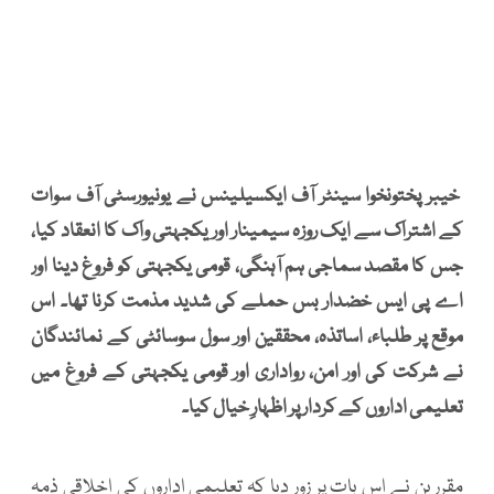
خیبر پختونخوا سینٹر آف ایکسیلینس نے یونیورسٹی آف سوات
کے اشتراک سے ایک روزہ سیمینار اور یکجہتی واک کا انعقاد کیا،
جس کا مقصد سماجی ہم آہنگی، قومی یکجہتی کو فروغ دینا اور
اے پی ایس خضدار بس حملے کی شدید مذمت کرنا تھا۔ اس
موقع پر طلباء، اساتذہ، محققین اور سول سوسائٹی کے نمائندگان
نے شرکت کی اور امن، رواداری اور قومی یکجہتی کے فروغ میں
تعلیمی اداروں کے کردار پر اظہارِ خیال کیا۔
مقررین نے اس بات پر زور دیا کہ تعلیمی اداروں کی اخلاقی ذمہ