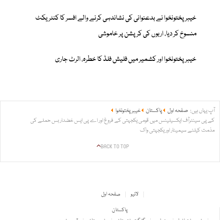
خیبرپختونخوا نے بدعنوانی کی نشاندہی کرنے والے افسر کا کنٹریکٹ
منسوخ کر دیا، اربوں کی کرپشن پر خاموشی
خیبرپختونخوا اور کشمیر میں فلیش فلڈ کا خطرہ، الرٹ جاری
آپ یہاں ہیں:
صفحہ اول
پاکستان
خیبر پختونخوا
کے پی سینٹرآف ایکسیلینس میں قومی یکجہتی کے فروغ اور اے پی ایس خضدار بس حملے کی
مذمت کیلئے سیمینار اور یکجہتی واک
BACK TO TOP
لائیو
صفحہ اول
پاکستان