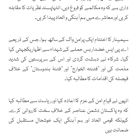
داری ہے کہ وہ مکالمے کو فروغ دیں، انتہاپسند نظریات کا مقابلہ
کریں اور معاشرے میں ہم آہنگی و اتحاد پیدا کریں۔
سیمینار کا اختتام ایک پرامن واک کے ساتھ ہوا، جس کے ذریعے
اے پی ایس خضدار بس حملے کے شہداء سے اظہارِ یکجہتی کیا
گیا۔ شرکاء نے دہشت گردی اور اس کے سرپرستوں کی شدید
مذمت کی اور “فتنتہ الخوارج” اور “فتنۂ ہندوستان” کے خلاف
فیصلہ کن اقدامات کا مطالبہ کیا۔
انہوں نے قیامِ امن کے عزم کا اعادہ کیا اور ریاست سے مطالبہ کیا
کہ وہ پاکستان دشمن عناصر کے خلاف سخت کارروائی کرے،
کیونکہ قومی اتحاد اور ہم آہنگی ایک خوشحال مستقبل کی
ضمانت ہیں