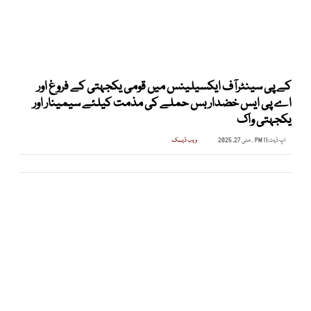
کے پی سینٹرآف ایکسیلینس میں قومی یکجہتی کے فروغ اور
اے پی ایس خضدار بس حملے کی مذمت کیلئے سیمینار اور
یکجہتی واک
اپ ڈیٹ:
11 PM , مئی 27, 2025
ویب ڈیسک