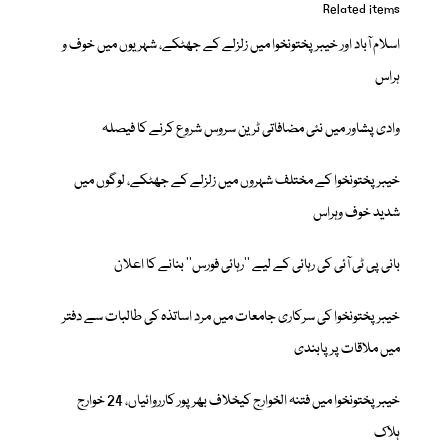
Related items
اسلام آباد اور خیبرپختونخوا میں زلزلے کے جھٹکے، شہریوں میں خوف و
ہراس
وادی پشاور میں نئی مضافاتی ٹرین سروس شروع کرنے کا فیصلہ
خیبرپختونخوا کے مختلف شہروں میں زلزلے کے جھٹکے، لوگوں میں
شدید خوف وہراس
بانی پی ٹی آئی کی رہائی کے لیے ’’رہائی فورس‘‘ بنانے کا اعلان
خیبرپختونخوا کی سرکاری جامعات میں مرد اساتذہ کی طالبات سے دفتر
میں ملاقات پر پابندی
خیبرپختونخوا میں فتنہ الخوارج کیخلاف بھرپور کارروائیاں، 24 خوارج
ہلاک