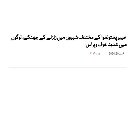
خیبرپختونخوا کے مختلف شہروں میں زلزلے کے جھٹکے، لوگوں
میں شدید خوف وہراس
فروری 20, 2026
ویب ڈیسک