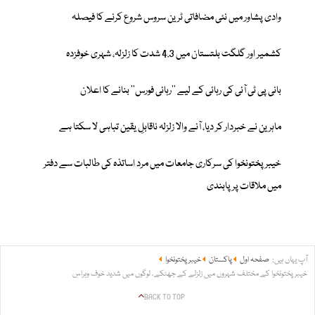
وادی پشاور میں نئی مضافاتی ٹرین سروس شروع کرنے کا فیصلہ
کشمیر اور گلگت بلتستان میں 4.3 شدت کا زلزلہ، شہری خوفزدہ
بانی پی ٹی آئی کی رہائی کے لیے ’’رہائی فورس‘‘ بنانے کا اعلان
ماہرین نے خبردار کر دیا، آنے والا زلزلہ ناقابلِ یقین تباہی لا سکتا ہے
خیبرپختونخوا کی سرکاری جامعات میں مرد اساتذہ کی طالبات سے دفتر
میں ملاقات پر پابندی
آپ یہاں ہیں:
صفحہ اول
پاکستان
خیبر پختونخوا
خیبرپختونخوا کے مختلف شہروں میں زلزلے کے جھٹکے، لوگوں میں شدید خوف وہراس
BACK TO TOP