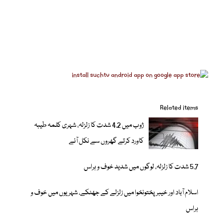
Related items
ژوب میں 4.2 شدت کا زلزلہ، شہری کلمہ طیبہ
کاورد کرتے گھروں سے نکل آئے
5.7 شدت کا زلزلہ، لوگوں میں شدید خوف و ہراس
اسلام آباد اور خیبرپختونخوا میں زلزلے کے جھٹکے، شہریوں میں خوف و
ہراس