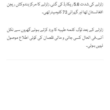
زلزلے کی شدت 5.6 ریکارڈ کی گئی، زلزلے کا مرکز ہندوکش ریجن
افغانستان تھا اور گہرائی 73 کلومیٹر تھی۔
زلزلے کے بعد لوگ کلمہ طیبہ کا ورد کرتے ہوئے گھروں سے نکل
آئے۔فی الحال کسی جانی و مالی نقصان کی کوئی اطلاع موصول
نہیں ہوئی۔