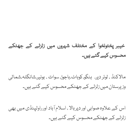
خیبر پختونخوا کے مختلف شہروں میں زلزلے کے جھٹکے
محسوس کیے گئے ہیں۔
مالاکنڈ ، لوئر دیر، ہنگو،کوہاٹ،باجوڑ، سوات ، بونیر،شانگلہ،شمالی
وزیرستان میں زلزلے کے جھٹکے محسوس کیے گئے ہیں۔
اس کے علاوہ صوابی اور دیر بالا ، اسلام آباد اور راولپنڈی میں بھی
زلزلے کے جھٹکے محسوس کیے گئے ہیں۔