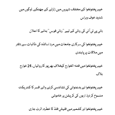
خیبرپختونخوا کے مختلف شہروں میں زلزلے کے جھٹکے، لوگوں میں
شدید خوف وہراس
بانی پی ٹی آئی کی رہائی کے لیے ’’رہائی فورس‘‘ بنانے کا اعلان
خیبرپختونخوا کی سرکاری جامعات میں مرد اساتذہ کی طالبات سے دفتر
میں ملاقات پر پابندی
خیبرپختونخوا میں فتنہ الخوارج کیخلاف بھرپور کارروائیاں، 24 خوارج
ہلاک
خیبرپختونخوا نے بدعنوانی کی نشاندہی کرنے والے افسر کا کنٹریکٹ
منسوخ کر دیا، اربوں کی کرپشن پر خاموشی
خیبرپختونخوا اور کشمیر میں فلیش فلڈ کا خطرہ، الرٹ جاری