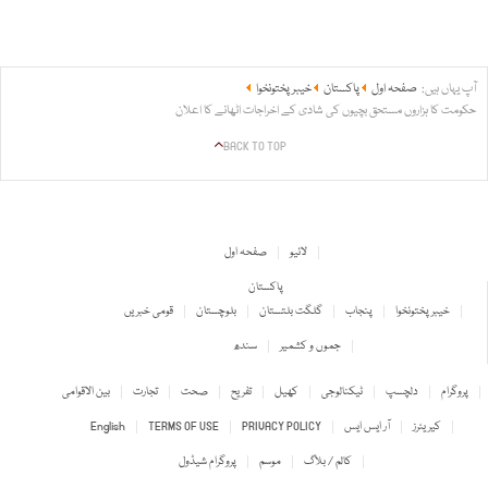
آپ یہاں ہیں:
صفحہ اول
پاکستان
خیبر پختونخوا
حکومت کا ہزاروں مستحق بچیوں کی شادی کے اخراجات اٹھانے کا اعلان
BACK TO TOP
لائیو
صفحہ اول
پاکستان
خیبر پختونخوا
پنجاب
گلگت بلتستان
بلوچستان
قومی خبریں
جموں و کشمیر
سندھ
پروگرام
دلچسپ
ٹیکنالوجی
کھیل
تفریح
صحت
تجارت
بین الاقوامی
کیریئرز
آر ایس ایس
PRIVACY POLICY
TERMS OF USE
English
کالم / بلاگ
موسم
پروگرام شیڈول