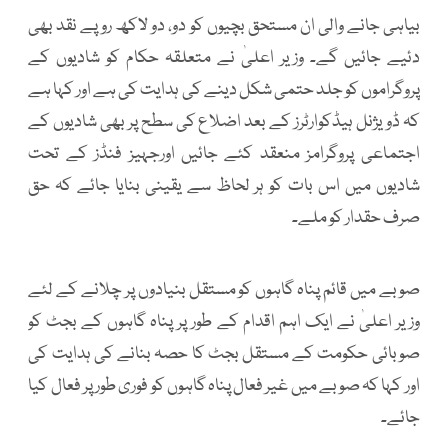
بیاہی جانے والی ان مستحق بچیوں کو دو، دو لاکھ روپے نقد بھی
دئیے جائیں گے۔ وزیر اعلیٰ نے متعلقہ حکام کو شادیوں کے
پروگراموں کو جلد حتمی شکل دینے کی ہدایت کی ہے اور کہا ہے
کہ ڈویژنل ہیڈکوارٹرز کے بعد اضلاع کی سطح پر بھی شادیوں کے
اجتماعی پروگرامز منعقد کئے جائیں اورجہیز فنڈز کے تحت
شادیوں میں اس بات کو ہر لحاظ سے یقینی بنایا جائے کہ حق
صرف حقدار کو ملے۔
صوبے میں قائم پناہ گاہوں کو مستقل بنیادوں پر چلانے کے لئے
وزیر اعلیٰ نے ایک اہم اقدام کے طور پر پناہ گاہوں کے بجٹ کو
صوبائی حکومت کے مستقل بجٹ کا حصہ بنانے کی ہدایت کی
اور کہا کہ صوبے میں غیر فعال پناہ گاہوں کو فوری طور پر فعال کیا
جائے۔