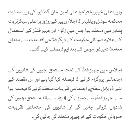
وزیر اعلیٰ خیبرپختونخوا علی امین خان گنڈاپور کی زیر صدارت
محکمہ سوشل ویلفیئر کا اجلاس پیر کے روز وزیر اعلیٰ سیکرٹریٹ
پشاور میں منعقد ہوا جس میں زکوٰة اور جہیز فنڈز کے استعمال
کے علاوہ صوبائی حکومت کے دیگر فلاحی اقدامات سے متعلق
معاملات پر غور خوص کے بعد ایم فیصلے کیے گئے۔
اجلاس میں جہیز فنڈ کے تحت مستحق بچیوں کی شادیوں کے
اجتماعی پروگرام کرانے کا فیصلہ کیا گیا ہے اور اس مقصد کے
لئے ڈویژنل سطح پر اجتماعی تقریبات منعقد کرنے کا فیصلہ ہوا
ہے۔ جہیز فنڈز سے صوبے کی 4 ہزار سے زائد مستحق بچیوں کی
شادیاں کروائی جائیں گی اور شادیوں کی اجتماعی تقریبات
صوبائی حکومت کے خرچے پر منعقد کی جائیں گی۔