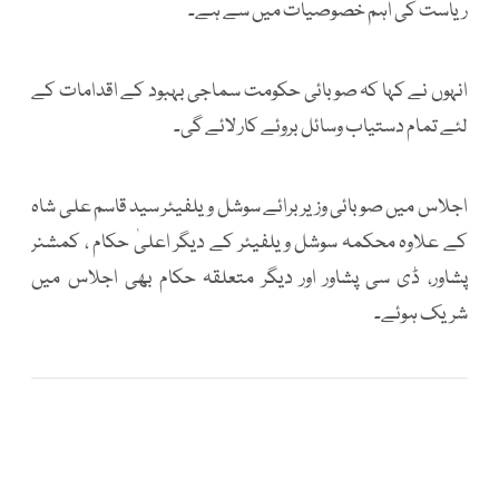
ریاست کی اہم خصوصیات میں سے ہے۔
انہوں نے کہا کہ صوبائی حکومت سماجی بہبود کے اقدامات کے
لئے تمام دستیاب وسائل بروئے کار لائے گی۔
اجلاس میں صوبائی وزیر برائے سوشل ویلفیئر سید قاسم علی شاہ
کے علاوہ محکمہ سوشل ویلفیئر کے دیگر اعلیٰ حکام ، کمشنر
پشاور، ڈی سی پشاور اور دیگر متعلقہ حکام بھی اجلاس میں
شریک ہوئے۔