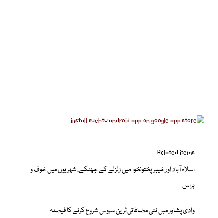
Related items
اسلام آباد اور خیبرپختونخوا میں زلزلے کے جھٹکے، شہریوں میں خوف و
ہراس
وادی پشاور میں نئی مضافاتی ٹرین سروس شروع کرنے کا فیصلہ