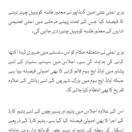
وزیر اعلیٰ علی امین گنڈاپور نے معذور طلبہ کو وہیل چیئر دینے
کا فیصلہ کیا جس کے تحت پہلے مرحلے میں اعلیٰ تعلیمی
اداروں کے معذور طلبہ کو وہیل چئیرز دی جائیں گی۔
وزیر اعلیٰ نے متعلقہ حکام کو اس سلسلے میں ضروری ڈیٹا اکٹھا
کرنے کی ہدایت کی ہے۔ اجلاس میں سینئیر سٹیزنز کے لئے
پشاور میں اولڈ ایج ہوم قائم کرنے کا بھی اصولی فیصلہ ہوا ہے
جبکہ اولڈ ایج ہوم میں بزرگ شہریوں کے لئے رہائش کے علاوہ
تفریح کا بھی انتظام کیا جائے گا۔
اس کے علاوہ اجلاس میں یتیم اور یسیر بچوں کے لئے یتیم کارڈ
کے اجرا کا بھی اصولی فیصلہ کیا گیا ہے۔ یتیم کارڈ کے ذریعے
اسکول کی سطح کے یتیم اور یسیر بچوں کو پانچ ہزار روپے ماہانہ