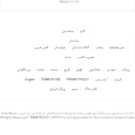
BACK TO TOP
لائیو
صفحہ اول
پاکستان
خیبر پختونخوا
پنجاب
گلگت بلتستان
بلوچستان
قومی خبریں
جموں و کشمیر
سندھ
پروگرام
دلچسپ
ٹیکنالوجی
کھیل
تفریح
صحت
تجارت
بین الاقوامی
کیریئرز
آر ایس ایس
PRIVACY POLICY
TERMS OF USE
English
کالم / بلاگ
موسم
پروگرام شیڈول
Urdu News - پاکستان اور دنیا بھر سے بریکنگ نیوز، کھیل، صحت، تفریح، تجارت اور ٹیکنالوجی کی تازہ ترین اردو خبریں
All Rights Reserved ©
SUCH TV
2023. SUCH TV is not responsible for the content of external sites.