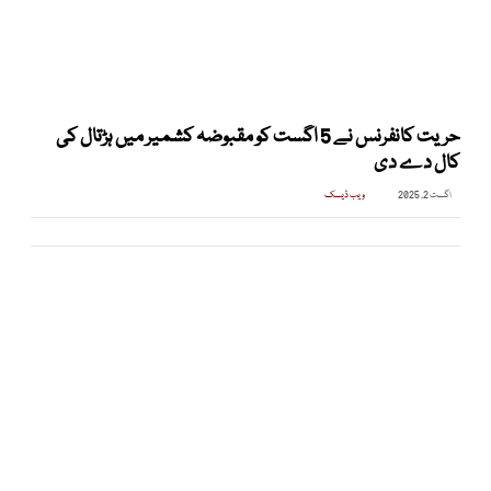
حریت کانفرنس نے 5 اگست کو مقبوضہ کشمیر میں ہڑتال کی
کال دے دی
اگست 2, 2025
ویب ڈیسک