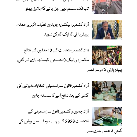
تب تک سسٹم نہیں چل پائے گا: بلاول بھٹو
آزاد کشمیر الیکشن: چوہدری لطیف اکبر پر حملہ،
پیپلز پارٹی کا ایک کارکن شہید
آزاد کشمیر انتخابات کے 13 حلقوں کے نتائج
مکمل؛ ن لیگ 9 نشستوں کیساتھ بازی لے گئی،
پیپلزپارٹی کا دوسرا نمبر
آزاد کشمیر قانون ساز اسمبلی انتخابات؛ ووٹوں کی
گنتی کے بعد نتائج آنے کا سلسلہ جاری
آزاد جموں و کشمیر قانون ساز اسمبلی کے
انتخابات 2026 کے پہلے مرحلے میں ووٹوں کی
گنتی کا عمل جاری ہے