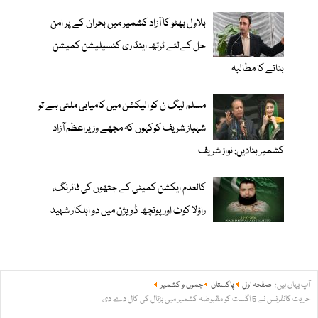
بلاول بھٹو کا آزاد کشمیر میں بحران کے پر امن
حل کےلئے ٹرتھ اینڈ ری کنسیلیشن کمیشن
بنانے کا مطالبہ
مسلم لیگ ن کو الیکشن میں کامیابی ملتی ہے تو
شہباز شریف کوکہوں کہ مجھے وزیراعظم آزاد
کشمیر بنادیں: نواز شریف
کالعدم ایکشن کمیٹی کے جتھوں کی فائرنگ،
راؤلا کوٹ اور پونچھ ڈویژن میں دو اہلکار شہید
آپ یہاں ہیں:
صفحہ اول
پاکستان
جموں و کشمیر
حریت کانفرنس نے 5 اگست کو مقبوضہ کشمیر میں ہڑتال کی کال دے دی