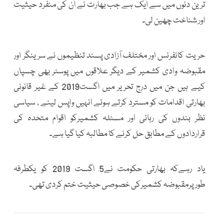
ترین دنوں میں سے ایک ہے جب بھارت نے ان کی منفرد حیثیت
اور شناخت چھین لی۔
حریت کانفرنس اور مختلف آزادی پسند تنظیموں نے سرینگر اور
مقبوضہ وادی کشمیر کے دیگر علاقوں میں پوسٹر بھی چسپاں
کیے ہیں جن میں درج تحریر میں اگست2019 کے غیر قانونی
بھارتی اقدامات کو مسترد کرتے ہوئے انہیں واپس لینے ، سیاسی
نظر بندوں کی رہائی اور مسئلہ کشمیرکو اقوام متحدہ کی
قراردادوں کے مطابق حل کرنے کا مطالبہ کیا گیا ہے۔
یاد رہےکہ بھارتی حکومت نے5 اگست 2019 کو یکطرفہ
طورپرمقبوضہ کشمیرکی خصوصی حیثیت ختم کردی تھی۔