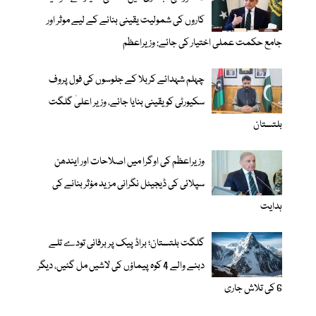
کاروں کی شمولیت یقینی بنانے کے لیے موثر اور
جامع حکمت عملی اختیار کی جائے: وزیراعظم
چہلم شہدائے کربلا کے جلوسوں کی فول پروف
سکیورٹی کو یقینی بنایا جائے، وزیر اعلیٰ گلگت
بلتستان
وزیراعظم کی اوگرا میں اصلاحات اور ایندھن
سپلائی کی ڈیجیٹل نگرانی مزید مؤثر بنانے کی
ہدایت
گلگت بلتستان؛ براڈ پیک پر برفانی تودے تلے
دبنے والے 4 کوہ پیماؤں کی لاشیں مل گئیں، دیگر
6 کی تلاش جاری