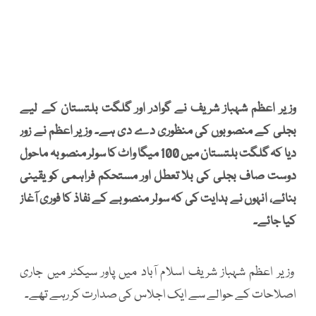
وزیر اعظم شہباز شریف نے گوادر اور گلگت بلتستان کے لیے
بجلی کے منصوبوں کی منظوری دے دی ہے۔ وزیر اعظم نے زور
دیا کہ گلگت بلتستان میں 100 میگا واٹ کا سولر منصوبہ ماحول
دوست صاف بجلی کی بلا تعطل اور مستحکم فراہمی کو یقینی
بنائے، انہوں نے ہدایت کی کہ سولر منصوبے کے نفاذ کا فوری آغاز
کیا جائے۔
وزیر اعظم شہباز شریف اسلام آباد میں پاور سیکٹر میں جاری
اصلاحات کے حوالے سے ایک اجلاس کی صدارت کر رہے تھے۔