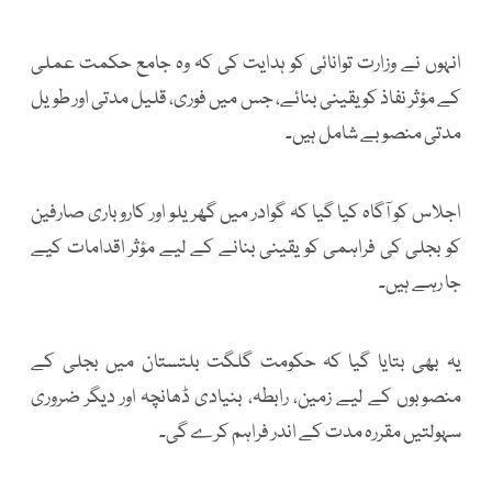
انہوں نے وزارت توانائی کو ہدایت کی کہ وہ جامع حکمت عملی
کے مؤثر نفاذ کو یقینی بنائے، جس میں فوری، قلیل مدتی اور طویل
مدتی منصوبے شامل ہیں۔
اجلاس کو آگاہ کیا گیا کہ گوادر میں گھریلو اور کاروباری صارفین
کو بجلی کی فراہمی کو یقینی بنانے کے لیے مؤثر اقدامات کیے
جا رہے ہیں۔
یہ بھی بتایا گیا کہ حکومت گلگت بلتستان میں بجلی کے
منصوبوں کے لیے زمین، رابطہ، بنیادی ڈھانچہ اور دیگر ضروری
سہولتیں مقررہ مدت کے اندر فراہم کرے گی۔