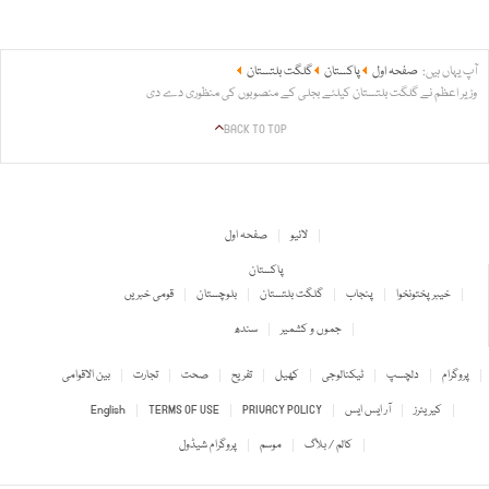
آپ یہاں ہیں:
صفحہ اول
پاکستان
گلگت بلتستان
وزیر اعظم نے گلگت بلتستان کیلئے بجلی کے منصوبوں کی منظوری دے دی
BACK TO TOP
لائیو
صفحہ اول
پاکستان
خیبر پختونخوا
پنجاب
گلگت بلتستان
بلوچستان
قومی خبریں
جموں و کشمیر
سندھ
پروگرام
دلچسپ
ٹیکنالوجی
کھیل
تفریح
صحت
تجارت
بین الاقوامی
کیریئرز
آر ایس ایس
PRIVACY POLICY
TERMS OF USE
English
کالم / بلاگ
موسم
پروگرام شیڈول