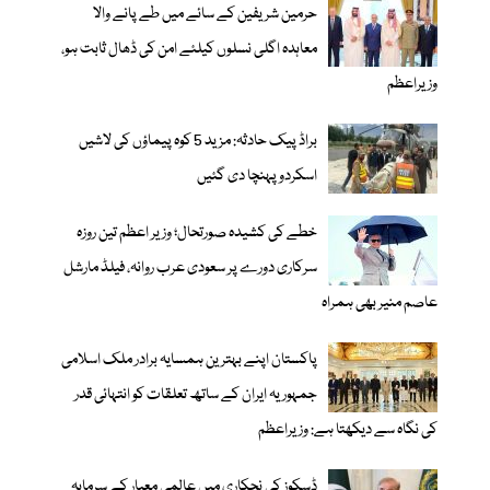
حرمین شریفین کے سائے میں طے پانے والا
معاہدہ اگلی نسلوں کیلئے امن کی ڈھال ثابت ہو،
وزیراعظم
براڈ پیک حادثہ: مزید 5 کوہ پیماؤں کی لاشیں
اسکردو پہنچا دی گئیں
خطے کی کشیدہ صورتحال؛ وزیر اعظم تین روزہ
سرکاری دورے پر سعودی عرب روانہ، فیلڈ مارشل
عاصم منیر بھی ہمراہ
پاکستان اپنے بہترین ہمسایہ برادر ملک اسلامی
جمہوریہ ایران کے ساتھ تعلقات کو انتہائی قدر
کی نگاہ سے دیکھتا ہے: وزیراعظم
ڈسکوز کی نجکاری میں عالمی معیار کے سرمایہ