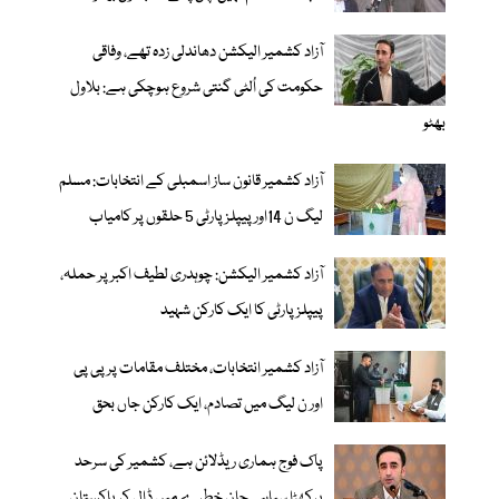
آزاد کشمیر الیکشن دھاندلی زدہ تھے، وفاقی
حکومت کی اُلٹی گنتی شروع ہوچکی ہے: بلاول
بھٹو
آزاد کشمیر قانون ساز اسمبلی کے انتخابات: مسلم
ليگ ن 14اور پیپلزپارٹی 5 حلقوں پر کامیاب
آزاد کشمیر الیکشن: چوہدری لطیف اکبر پر حملہ،
پیپلز پارٹی کا ایک کارکن شہید
آزاد کشمیر انتخابات، مختلف مقامات پر پی پی
اور ن لیگ میں تصادم، ایک کارکن جاں بحق
پاک فوج ہماری ریڈلائن ہے، کشمیر کی سرحد
پرکھڑا سپاہی جان خطرے میں ڈال کر پاکستان