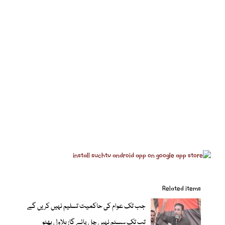
Related items
جب تک عوام کی حاکمیت تسلیم نہیں کریں گے
تب تک سسٹم نہیں چل پائے گا: بلاول بھٹو