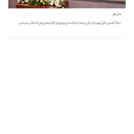
فائل فوٹو
اسلام آباد میں بلاول بھٹو زرداری کی زیرصدارت پاکستان پیپلزپارٹی کا پارلیمانی پارٹی کا اجلاس ہو رہا ہے