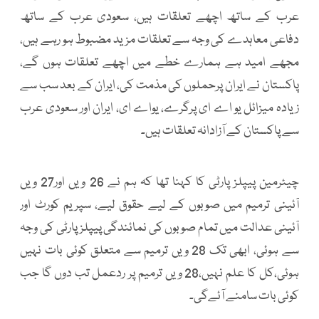
عرب کے ساتھ اچھے تعلقات ہیں، سعودی عرب کے ساتھ
دفاعی معاہدے کی وجہ سے تعلقات مزید مضبوط ہو رہے ہیں،
مجھے امید ہے ہمارے خطے میں اچھے تعلقات ہوں گے،
پاکستان نے ایران پرحملوں کی مذمت کی، ایران کے بعد سب سے
زیادہ میزائل یو اے ای پرگرے، یواے ای، ایران اور سعودی عرب
سے پاکستان کے آزادانہ تعلقات ہیں۔
چیئرمین پیپلز پارٹی کا کہنا تھا کہ ہم نے 26 ویں اور27 ویں
آئینی ترمیم میں صوبوں کے لیے حقوق لیے، سپریم کورٹ اور
آئینی عدالت میں تمام صوبوں کی نمائندگی پیپلزپارٹی کی وجہ
سے ہوئی، ابھی تک 28 ویں ترمیم سے متعلق کوئی بات نہیں
ہوئی،کل کا علم نہیں،28 ویں ترمیم پر ردعمل تب دوں گا جب
کوئی بات سامنے آئےگی۔