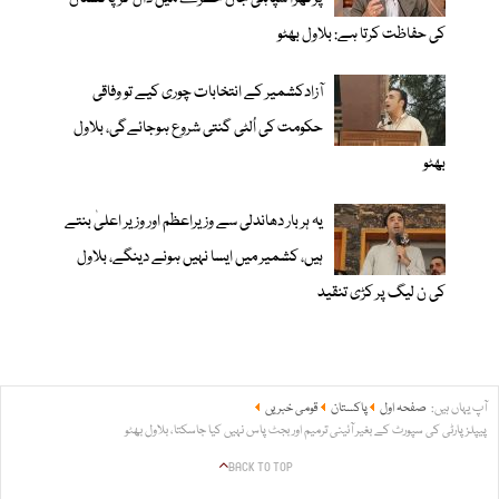
کی حفاظت کرتا ہے: بلاول بھٹو
آزادکشمیر کے انتخابات چوری کیے تو وفاقی
حکومت کی اُلٹی گنتی شروع ہوجائےگی، بلاول
بھٹو
یہ ہر بار دھاندلی سے وزیراعظم اور وزیر اعلیٰ بنتے
ہیں، کشمیر میں ایسا نہیں ہونے دینگے، بلاول
کی ن لیگ پر کڑی تنقید
آپ یہاں ہیں:
صفحہ اول
پاکستان
قومی خبریں
پیپلز پارٹی کی سپورٹ کے بغیر آئینی ترمیم اور بجٹ پاس نہیں کیا جاسکتا، بلاول بھٹو
BACK TO TOP