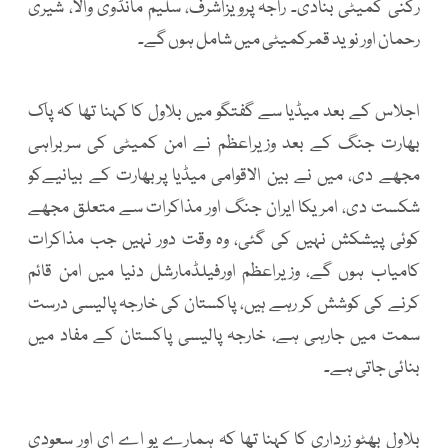
رکنی کمیٹی بنادی۔ راجہ پرویزاشرف، سلیم مانڈوی والا، شیری
رحمان اور نوید قمرکمیٹی میں شامل ہوں گے۔
اجلاس کے بعد میڈیا سے گفتگو میں بلاول کا کہنا تھا کہ پاک
بھارت جنگ کے بعد وزیراعظم نے امن کمیٹی کی سربراہی
مجھے دی، میں نے بین الاقوامی میڈیا پربھارت کے بیانیےکو
شکست دی، امریکا ایران جنگ اور مذاکرات سے متعلق مجھے
کوئی پیشکش نہیں کی گئی، وہ وقت دور نہیں جب مذاکرات
کامیاب ہوں گے، وزیراعظم اورفیلڈمارشل دنیا میں امن قائم
کرنے کی کوشش کر رہے ہیں، پاکستان کی خارجہ پالیسی درست
سمت میں جارہی ہے، خارجہ پالیسی پاکستان کے مفاد میں
بنائی جاتی ہے۔
بلاول بھٹو زرداری کا کہنا تھا کہ ہمارے یو اے ای اور سعودی