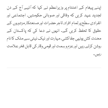
اپنے پیغام کے اختتام پر وزیراعظم نے کہا کہ آئیے آج کے دن
تجدید عہد کریں کہ وفاقی اور صوبائی حکومتیں، اجتماعی اور
انفرادی سطح پر تمام افراد، تاجر حضرات اور صنعتکار مزدوروں کے
حقوق کا تحفظ کریں گے۔ انہوں نے دعا کی کہ پاکستان کے
محنت کش یونہی جفاکشی، مہارت اور نیک نیتی سے ملک کا نام
روشن کرتے رہیں اور عزم و ہمت اور قومی وقار کی قابل فخر علامت
رہیں۔