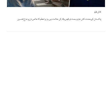
فائل فوٹو
پاکستان کے محنت کش عزم و ہمت اور قومی وقار کی علامت ہیں، وزیراعظم کا عالمی دن پر خراجِ تحسین