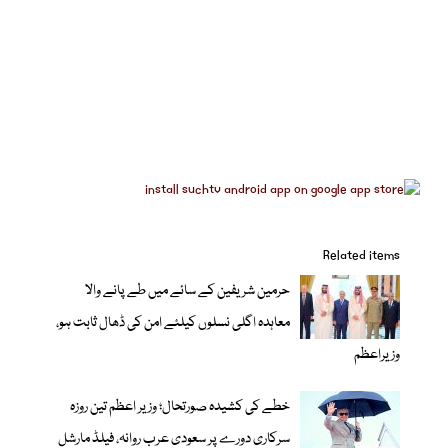
Related items
حرمین شریفین کے سائے میں طے پانے والا
معاہدہ اگلی نسلوں کیلئے امن کی ڈھال ثابت ہو،
وزیراعظم
خطے کی کشیدہ صورتحال؛ وزیر اعظم تین روزہ
سرکاری دورے پر سعودی عرب روانہ، فیلڈ مارشل