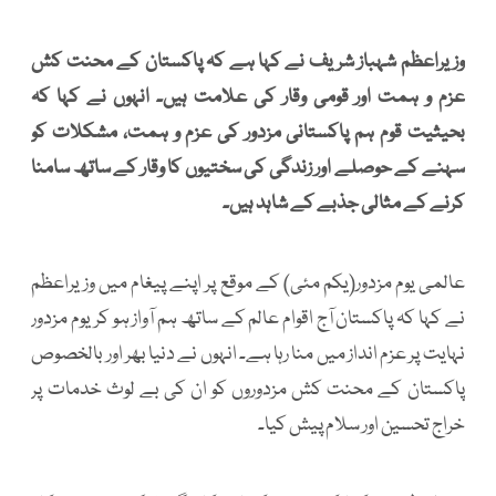
وزیراعظم شہباز شریف نے کہا ہے کہ پاکستان کے محنت کش
عزم و ہمت اور قومی وقار کی علامت ہیں۔ انہوں نے کہا کہ
بحیثیت قوم ہم پاکستانی مزدور کی عزم و ہمت، مشکلات کو
سہنے کے حوصلے اور زندگی کی سختیوں کا وقار کے ساتھ سامنا
کرنے کے مثالی جذبے کے شاہد ہیں۔
عالمی یوم مزدور(یکم مئی) کے موقع پر اپنے پیغام میں وزیراعظم
نے کہا کہ پاکستان آج اقوام عالم کے ساتھ ہم آواز ہو کر یوم مزدور
نہایت پر عزم انداز میں منا رہا ہے۔ انہوں نے دنیا بھر اور بالخصوص
پاکستان کے محنت کش مزدوروں کو ان کی بے لوث خدمات پر
خراج تحسین اور سلام پیش کیا۔