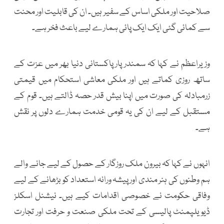
صلاحیت اور ملکی اساس کے سفیر ہیں۔ ان کی قابلیت اور محنت
سے کمائی گئی ایک ایک پائی ہمارے لیے باعث فخر ہے۔
وزیراعظم نے کہا کہ سمندر پار پاکستانی دنیا بھر میں عزت کے
ساتھ روزی کماتے ہیں اور ملکی معاشی استحکام میں قیمتی
زرمبادلہ کی صورت میں اپنا بیش قدر حصہ ڈالتے ہیں۔ قوم کے
مستقبل کے لیے ان کی یہ قومی خدمت ہمارے دلوں پر نقش
ہے۔
انہوں نے کہا کہ بیرون ملک روزگار کے حصول کے لیے جانے والے
ہم وطنوں کی ہنر مندی اور پیشہ ورانہ استعداد کو بڑھانے کے لیے
وفاقی حکومت نے خصوصی اقدامات کیے ہیں۔ نیشنل اسکلز
ڈیویلپمنٹ پالیسی کے تحت ملکی صنعت و حرفت اور تجارت