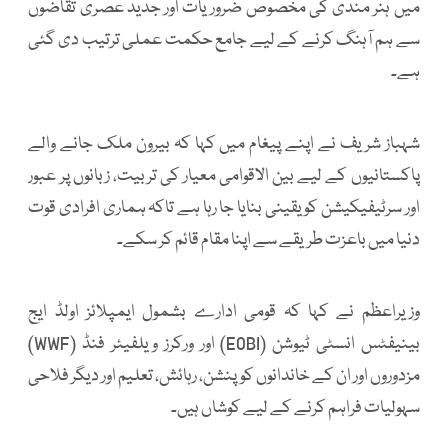
میں ہنر مندی کی مخصوص ضروریات اور جدید عصری تقاضوں
سے ہم آہنگ کرنے کے لیے جامع حکمت عملی ترتیب دی گئی
ہے۔
شہباز شریف نے اپنے پیغام میں کہا کہ بیرون ملک جانے والے
پاکستانیوں کے لیے بین الاقوامی معیار کی تربیت، زبانوں پر عبور
اور سرٹیفیکیشن کو یقینی بنایا جا رہا ہے تاکہ ہماری افرادی قوت
دنیا میں باعزت طریقے سے اپنا مقام قائم کر سکے۔
وزیراعظم نے کہا کہ قومی ادارے بشمول ایمپلائز اولڈ ایج
بینیفٹس انسٹی ٹیوشن (EOBI) اور ورکرز ویلفیئر فنڈ (WWF)
مزدوروں اور ان کے خاندانوں کو پنشن، رہائش، تعلیم اور دیگر فلاحی
سہولیات فراہم کرنے کے لیے کوشاں ہیں۔