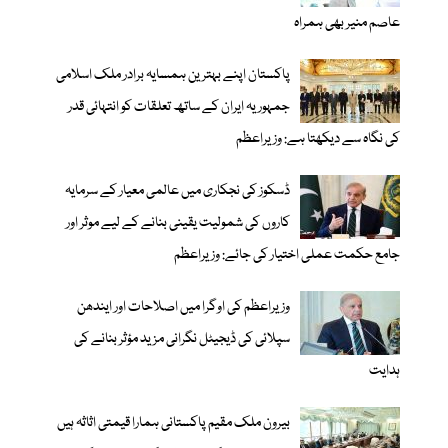
عاصم منیر بھی ہمراہ
پاکستان اپنے بہترین ہمسایہ برادر ملک اسلامی
جمہوریہ ایران کے ساتھ تعلقات کو انتہائی قدر
کی نگاہ سے دیکھتا ہے: وزیراعظم
ڈسکوز کی نجکاری میں عالمی معیار کے سرمایہ
کاروں کی شمولیت یقینی بنانے کے لیے موثر اور
جامع حکمت عملی اختیار کی جائے: وزیراعظم
وزیراعظم کی اوگرا میں اصلاحات اور ایندھن
سپلائی کی ڈیجیٹل نگرانی مزید مؤثر بنانے کی
ہدایت
بیرون ملک مقیم پاکستانی ہمارا قیمتی اثاثہ ہیں