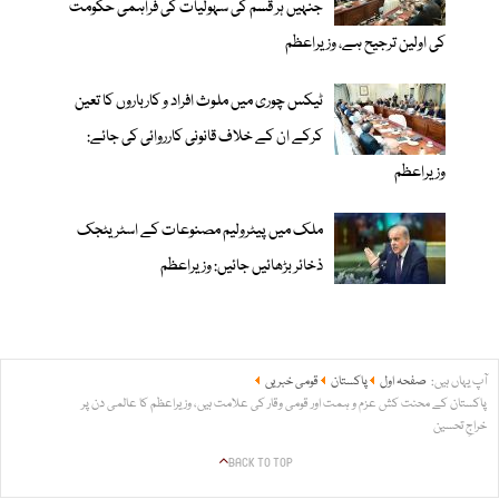
جنہیں ہر قسم کی سہولیات کی فراہمی حکومت
کی اولین ترجیح ہے، وزیراعظم
ٹیکس چوری میں ملوث افراد و کارباروں کا تعین
کرکے ان کے خلاف قانونی کارروائی کی جائے:
وزیراعظم
ملک میں پیٹرولیم مصنوعات کے اسٹریٹجک
ذخائر بڑھائیں جائیں: وزیراعظم
آپ یہاں ہیں:
صفحہ اول
پاکستان
قومی خبریں
پاکستان کے محنت کش عزم و ہمت اور قومی وقار کی علامت ہیں، وزیراعظم کا عالمی دن پر
خراجِ تحسین
BACK TO TOP