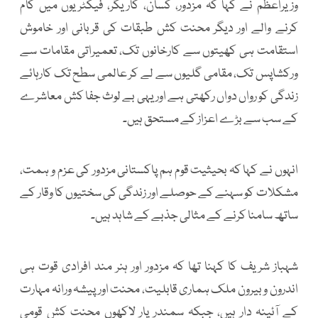
وزیراعظم نے کہا کہ مزدور، کسان، کاریگر، فیکٹریوں میں کام
کرنے والے اور دیگر محنت کش طبقات کی قربانی اور خاموش
استقامت ہی کھیتوں سے کارخانوں تک، تعمیراتی مقامات سے
ورکشاپس تک، مقامی گلیوں سے لے کر عالمی سطح تک کارہائے
زندگی کو رواں دواں رکھتی ہے اور یہی بے لوث جفا کش معاشرے
کے سب سے بڑے اعزاز کے مستحق ہیں۔
انہوں نے کہا کہ بحیثیت قوم ہم پاکستانی مزدور کی عزم و ہمت،
مشکلات کو سہنے کے حوصلے اور زندگی کی سختیوں کا وقار کے
ساتھ سامنا کرنے کے مثالی جذبے کے شاہد ہیں۔
شہباز شریف کا کہنا تھا کہ مزدور اور ہنر مند افرادی قوت ہی
اندرون و بیرون ملک ہماری قابلیت، محنت اور پیشہ ورانہ مہارت
کے آئینہ دار ہیں، جبکہ سمندر پار لاکھوں محنت کش قومی