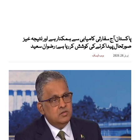
پاکستان آج سفارتی کامیابی سے ہمکنار ہے اور نتیجہ خیز
صورتحال پیداکرنےکی کوشش کر رہا ہے: رضوان سعید
اپریل 28, 2026
ویب ڈیسک