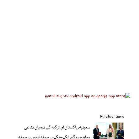
Related items
سعودیہ، پاکستان اور ترکیہ کے درمیان دفاعی
معاہدہ ہوگیا، ایک ملک پر حملہ تینوں پر حملہ