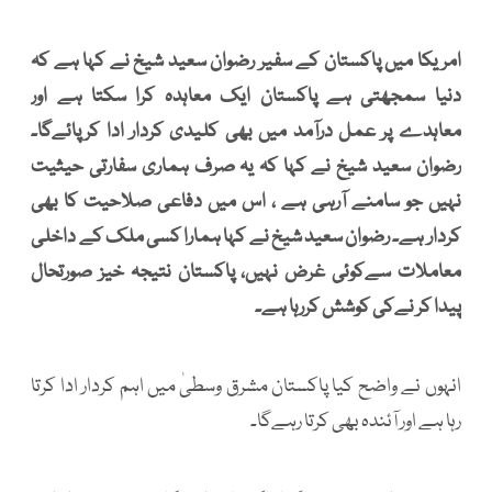
امریکا میں پاکستان کے سفیر رضوان سعید شیخ نے کہا ہے کہ
دنیا سمجھتی ہے پاکستان ایک معاہدہ کرا سکتا ہے اور
معاہدے پر عمل درآمد میں بھی کلیدی کردار ادا کرپائےگا۔
رضوان سعید شیخ نے کہا کہ یہ صرف ہماری سفارتی حیثیت
نہیں جو سامنے آرہی ہے ، اس میں دفاعی صلاحیت کا بھی
کردار ہے۔ رضوان سعید شیخ نے کہا ہمارا کسی ملک کے داخلی
معاملات سےکوئی غرض نہیں، پاکستان نتیجہ خیز صورتحال
پیدا کر نےکی کوشش کررہا ہے۔
انہوں نے واضح کیا پاکستان مشرق وسطیٰ میں اہم کردار ادا کرتا
رہا ہے اور آئندہ بھی کرتا رہےگا۔