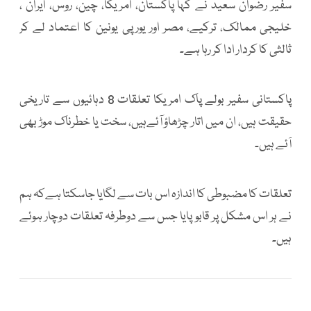
سفیر رضوان سعید نے کہا پاکستان، امریکا، چین، روس، ایران ،
خلیجی ممالک، ترکیے، مصر اور یورپی یونین کا اعتماد لے کر
ثالثی کا کردار ادا کر رہا ہے۔
پاکستانی سفیر بولے پاک امریکا تعلقات 8 دہائیوں سے تاریخی
حقیقت ہیں، ان میں اتار چڑھاؤ آئےہیں، سخت یا خطرناک موڑ بھی
آئے ہیں۔
تعلقات کا مضبوطی کا اندازہ اس بات سے لگایا جاسکتا ہےکہ ہم
نے ہر اس مشکل پر قابو پایا جس سے دوطرفہ تعلقات دوچار ہوئے
ہیں۔