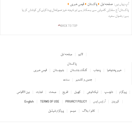
آپ یہاں ہیں:
صفحہ اول
پاکستان
قومی خبریں
پاکستان آج سفارتی کامیابی سے ہمکنار ہے اور نتیجہ خیز صورتحال پیداکرنےکی کوشش کر رہا
ہے: رضوان سعید
BACK TO TOP
لائیو
صفحہ اول
پاکستان
خیبر پختونخوا
پنجاب
گلگت بلتستان
بلوچستان
قومی خبریں
جموں و کشمیر
سندھ
پروگرام
دلچسپ
ٹیکنالوجی
کھیل
تفریح
صحت
تجارت
بین الاقوامی
کیریئرز
آر ایس ایس
PRIVACY POLICY
TERMS OF USE
English
کالم / بلاگ
موسم
پروگرام شیڈول