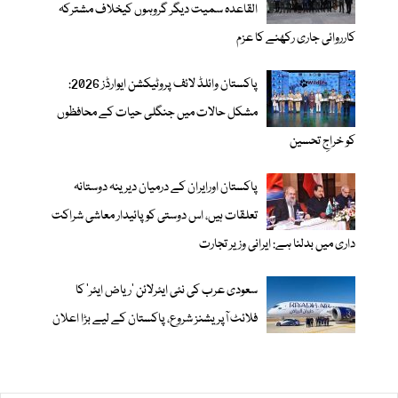
القاعدہ سمیت دیگر گروہوں کیخلاف مشترکہ
کارروائی جاری رکھنے کا عزم
پاکستان وائلڈ لائف پروٹیکشن ایوارڈز 2026:
مشکل حالات میں جنگلی حیات کے محافظوں
کو خراجِ تحسین
پاکستان اورایران کے درمیان دیرینہ دوستانہ
تعلقات ہیں، اس دوستی کوپائیدار معاشی شراکت
داری میں بدلنا ہے: ایرانی وزیر تجارت
سعودی عرب کی نئی ایئرلائن ‘ریاض ایئر’ کا
فلائٹ آپریشنز شروع، پاکستان کے لیے بڑا اعلان