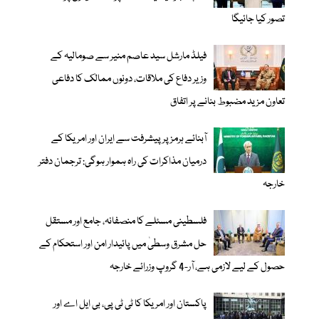
تصور کیا جائیگا
فیلڈ مارشل سید عاصم منیر سے صومالیہ کے
وزیر دفاع کی ملاقات، دونوں ممالک کا دفاعی
تعاون مزید مضبوط بنانے پر اتفاق
آبنائے ہرمز پر پیشرفت سے ایران اور امریکا کے
درمیان مذاکرات کی راہ ہموار ہوگی: ترجمان دفتر
خارجہ
فلسطینی مسئلے کا منصفانہ، جامع اور مستقل
حل مشرق وسطیٰ میں پائیدار امن اور استحکام کے
حصول کے لیے لازمی ہے، آر-4 گروپ وزرائے خارجہ
پاکستان اور امریکا کا ٹی ٹی پی، بی ایل اے اور