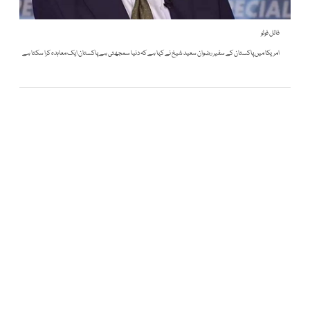
فائل فوٹو
امریکا میں پاکستان کے سفیر رضوان سعید شیخ نے کہا ہے کہ دنیا سمجھتی ہے پاکستان ایک معاہدہ کرا سکتا ہے