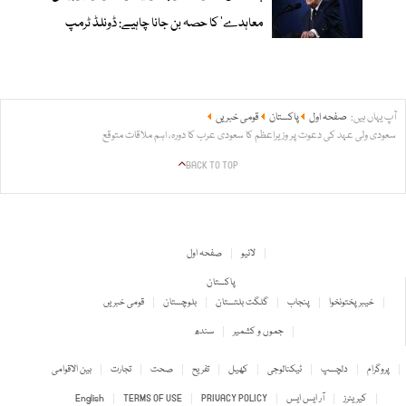
معاہدے‘ کا حصہ بن جانا چاہیے: ڈونلڈ ٹرمپ
آپ یہاں ہیں:
صفحہ اول
پاکستان
قومی خبریں
سعودی ولی عہد کی دعوت پر وزیراعظم کا سعودی عرب کا دورہ، اہم ملاقات متوقع
BACK TO TOP
لائیو
صفحہ اول
پاکستان
خیبر پختونخوا
پنجاب
گلگت بلتستان
بلوچستان
قومی خبریں
جموں و کشمیر
سندھ
پروگرام
دلچسپ
ٹیکنالوجی
کھیل
تفریح
صحت
تجارت
بین الاقوامی
کیریئرز
آر ایس ایس
PRIVACY POLICY
TERMS OF USE
English