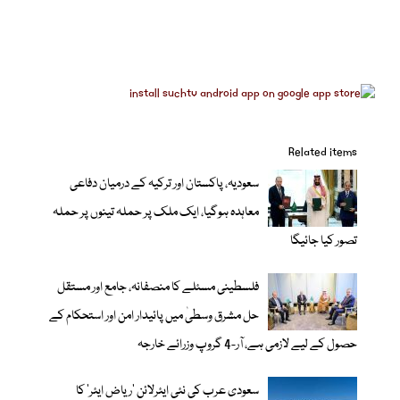
Related items
سعودیہ، پاکستان اور ترکیہ کے درمیان دفاعی
معاہدہ ہوگیا، ایک ملک پر حملہ تینوں پر حملہ
تصور کیا جائیگا
فلسطینی مسئلے کا منصفانہ، جامع اور مستقل
حل مشرق وسطیٰ میں پائیدار امن اور استحکام کے
حصول کے لیے لازمی ہے، آر-4 گروپ وزرائے خارجہ
سعودی عرب کی نئی ایئرلائن ‘ریاض ایئر’ کا