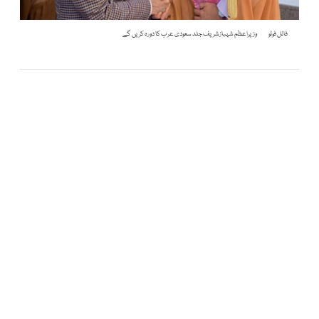
فائل فوٹو
وزیراعظم شہبازشریف جلد سعودی عرب کا دورہ کریں گے