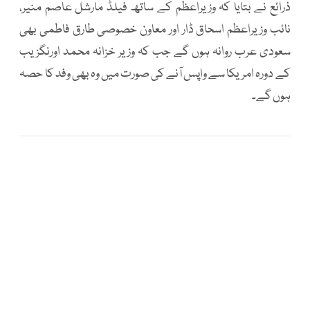
ذرائع نے بتایا کہ وزیراعظم کے ساتھ فیلڈ مارشل عاصم منیر،
نائب وزیراعظم اسحاق ڈار اور معاون خصوصی طارق فاطمی بھی
سعودی عرب روانہ ہوں گے جب کہ وزیر خزانہ محمد اورنگزیب
کے دورہ امریکا سے واپس آنے کی صورت میں وہ بھی وفد کا حصہ
ہوں گے۔