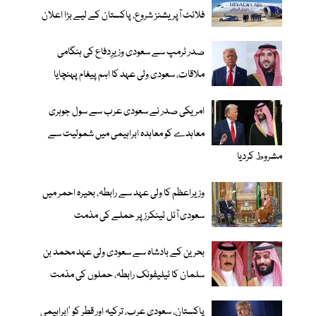
فلائٹ آپریشنز شروع، پاکستان کے لیے بڑا اعلان
صدر ٹرمپ سے سعودی وزیرِدفاع کی ہنگامی
ملاقات، سعودی ولی عہد کا اہم پیغام پہنچایا
امریکی صدر نے سعودی عرب سے سول جوہری
معاہدے کو معاہدہ ابراہیمی میں شمولیت سے
مشروط کردیا
وزیراعظم کا ولی عہد سے رابطہ، بحیرہ احمر میں
سعودی آئل ٹینکرز پر حملے کی مذمت
بحرین کے بادشاہ سے سعودی ولی عہد محمد بن
سلمان کا ٹیلیفونک رابطہ، حملوں کی مذمت
پاکستان، سعودی عرب، ترکیہ اور قطر کو ’ابراہیمی