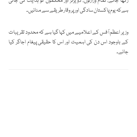
رکھا جائے، تمام وزارتوں، ڈویژنز اور محکموں کو ہدایت کی جاتی
ہےکہ یوم پاکستان سادگی اور پر وقار طریقے سے منائیں۔
وزیر اعظم آفس کے اعلامیے میں کہا گیا ہے کہ محدود تقریبات
کے باوجود اس دن کی اہمیت اور اس کا حقیقی پیغام اجاگر کیا
جائے۔