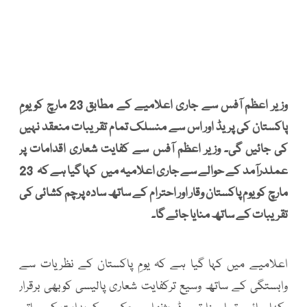
وزیر اعظم آفس سے جاری اعلامیے کے مطابق 23 مارچ کویومِ
پاکستان کی پریڈ اور اس سے منسلک تمام تقریبات منعقد نہیں
کی جائیں گی۔ وزیر اعظم آفس سے کفایت شعاری اقدامات پر
عملدرآمد کے حوالے سے جاری اعلامیہ میں کہا گیا ہے کہ 23
مارچ کو یوم پاکستان وقار اور احترام کے ساتھ سادہ پرچم کشائی کی
تقریبات کے ساتھ منایا جائے گا۔
اعلامیے میں کہا گیا ہے کہ یومِ پاکستان کے نظریات سے
وابستگی کے ساتھ وسیع ترکفایت شعاری پالیسی کوبھی برقرار