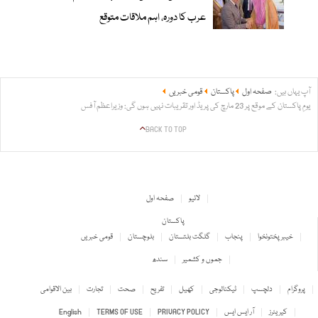
عرب کا دورہ، اہم ملاقات متوقع
آپ یہاں ہیں:
صفحہ اول
پاکستان
قومی خبریں
یومِ پاکستان کے موقع پر 23 مارچ کی پریڈ اور تقریبات نہیں ہوں گی: وزیراعظم آفس
BACK TO TOP
لائیو
صفحہ اول
پاکستان
خیبر پختونخوا
پنجاب
گلگت بلتستان
بلوچستان
قومی خبریں
جموں و کشمیر
سندھ
پروگرام
دلچسپ
ٹیکنالوجی
کھیل
تفریح
صحت
تجارت
بین الاقوامی
کیریئرز
آر ایس ایس
PRIVACY POLICY
TERMS OF USE
English