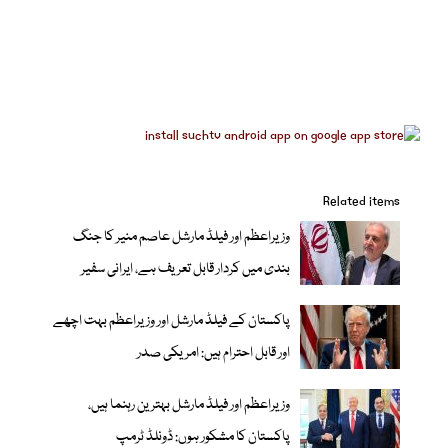
Related items
وزیراعظم اور فیلڈ مارشل عاصم منیر کا جنگ
بندی میں کردار قابل تعریف ہے، ایرانی سفیر
پاکستان کے فیلڈ مارشل اور وزیراعظم بہت اچھے
اور قابل احترام ہیں: امریکی صدر
وزیراعظم اور فیلڈ مارشل بہترین رہنما ہیں،
پاکستان کا مشکور ہوں: ڈونلڈ ٹرمپ