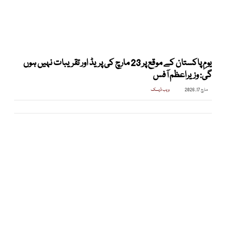
یومِ پاکستان کے موقع پر 23 مارچ کی پریڈ اور تقریبات نہیں ہوں
گی: وزیراعظم آفس
مارچ 17, 2026
ویب ڈیسک