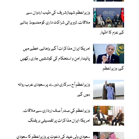
وزیراعظم شہبازشریف کی طیب اردوان سے
ملاقات، تزویراتی شراکت داری کو مضبوط بنانے
کے عزم کا اظہار
امریکا ایران مذاکرات آگے بڑھانے، خطے میں
پائیدار امن و استحکام کی کوششیں جاری رکھیں
گے: وزیراعظم
وزیراعظم آج سرکاری دورے پر سعودی عرب روانہ
ہوں گے
وزیراعظم کی صدر آصف زرداری سے ملاقات،
امریکا-ایران مذاکرات پر تفصیلی بریفنگ
سعودی ولی عہد کی دعوت پر وزیراعظم کا سعودی