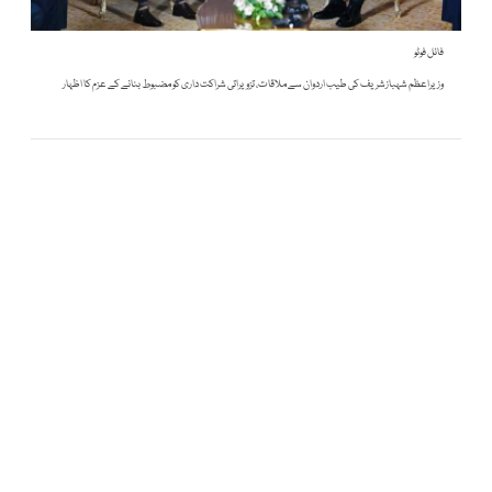
فائل فوٹو
وزیراعظم شہبازشریف کی طیب اردوان سے ملاقات، تزویراتی شراکت داری کو مضبوط بنانے کے عزم کا اظہار