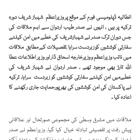
انطالیہ ڈپلومیسی فورم کے موقع پر وزیراعظم شہباز شریف دورہ
ترکیہ پر ہیں ، انہوں نے صدر طیب اردوان سے اہم ملاقات کی
جس دوران ترک صدر نے شہبازشریف کی خطے میں امن کیلئے
سفارتی کوششوں کو زبردست سراہا .تفصیلات کے مطابق ملاقات
میں نائب وزیراعظم و وزیرخارجہ اسحاق ڈار اور وزیر اطلاعات عطا
اللہ تارڑ بھی موجود تھے ، صدر اردوان نے شہباز شریف کی
خطےمیں امن کیلئے سفارتی کوششوں کو زبردست سراہا، ترکیہ
نے پاکستان کی امن کوششوں کی بھرپورحمایت جاری رکھنے کا
اعادہ کیا ۔
ملاقات میں مشرق وسطیٰ کی مجموعی صورتحال اور علاقائی
پیش رفت پر تفصیلی تبادلہ خیال کیا گیا، وزیراعظم نے صدر