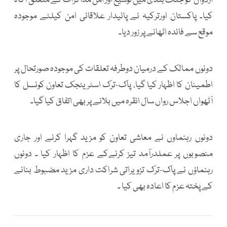
اردوان کو جنگ بندی میں توسیع اور امن مذاکرات کے متعلق آگاہ
کیا۔ پاکستان اورترکیہ نے پائیدار علاقائی امن کیلئے موجودہ
موقع سے فائدہ اٹھانے پر زور دیا۔
دونوں ممالک کے درمیان دوطرفہ تعلقات کی موجودہ صورتحال پر
اطمینان کا اظہار کیا گیا، پاک-ترک اسٹریٹجک تعاون کونسل کا
آٹھواں اجلاس رواں سال انقرہ میں بلانے پر بھی اتفاق کیا گیا۔
دونوں رہنماوں نے معاشی تعاون کو مزید گہرا کرنے اور جاری
منصوبوں پر عملدرآمد تیز کرنےکے عزم کا اظہار کیا ۔ دونوں
رہنماؤں نے پاک-ترک تزویراتی شراکت داری مزید مضبوط بنانے
کے پختہ عزم کا اعادہ بھی کیا ۔