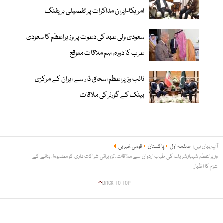
امریکا-ایران مذاکرات پر تفصیلی بریفنگ
سعودی ولی عہد کی دعوت پر وزیراعظم کا سعودی
عرب کا دورہ، اہم ملاقات متوقع
نائب وزیراعظم اسحاق ڈار سے ایران کے مرکزی
بینک کے گورنر کی ملاقات
آپ یہاں ہیں:
صفحہ اول
پاکستان
قومی خبریں
وزیراعظم شہبازشریف کی طیب اردوان سے ملاقات، تزویراتی شراکت داری کو مضبوط بنانے کے
عزم کا اظہار
BACK TO TOP