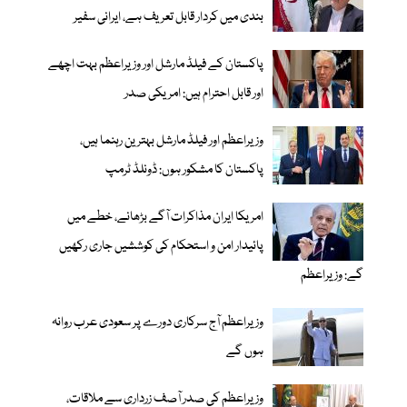
بندی میں کردار قابل تعریف ہے، ایرانی سفیر
پاکستان کے فیلڈ مارشل اور وزیراعظم بہت اچھے
اور قابل احترام ہیں: امریکی صدر
وزیراعظم اور فیلڈ مارشل بہترین رہنما ہیں،
پاکستان کا مشکور ہوں: ڈونلڈ ٹرمپ
امریکا ایران مذاکرات آگے بڑھانے، خطے میں
پائیدار امن و استحکام کی کوششیں جاری رکھیں
گے: وزیراعظم
وزیراعظم آج سرکاری دورے پر سعودی عرب روانہ
ہوں گے
وزیراعظم کی صدر آصف زرداری سے ملاقات،