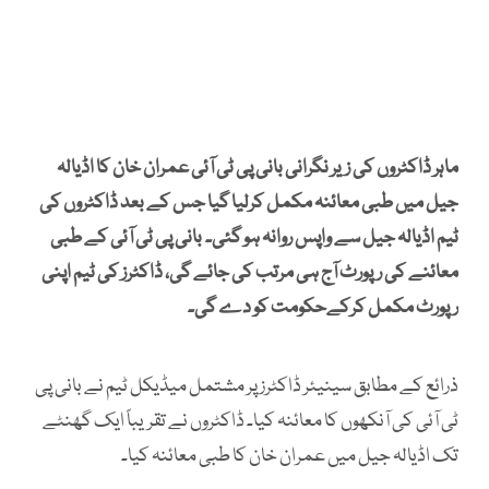
ماہر ڈاکٹروں کی زیر نگرانی بانی پی ٹی آئی عمران خان کا اڈیالہ
جیل میں طبی معائنہ مکمل کرلیا گیا جس کے بعد ڈاکٹروں کی
ٹیم اڈیالہ جیل سے واپس روانہ ہو گئی۔ بانی پی ٹی آئی کے طبی
معائنے کی رپورٹ آج ہی مرتب کی جائے گی، ڈاکٹرز کی ٹیم اپنی
رپورٹ مکمل کرکےحکومت کو دے گی۔
ذرائع کے مطابق سینیئر ڈاکٹرز پر مشتمل میڈیکل ٹیم نے بانی پی
ٹی آئی کی آنکھوں کا معائنہ کیا۔ ڈاکٹروں نے تقریباً ایک گھنٹے
تک اڈیالہ جیل میں عمران خان کا طبی معائنہ کیا۔