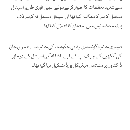
سے شدید تحفظات کا اظہار کرتے ہوئے انہیں فوری طور پر اسپتال
منتقل کرنے کا مطالبہ کیا تھا اور اسپتال منتقل نہ کرنے تک
پارلیمنٹ ہاؤس میں احتجاج کا اعلان کیا تھا۔
دوسری جانب گزشتہ روز وفاقی حکومت کی جانب سے عمران خان
کی آنکھوں کے چیک اپ کے لیے الشفاء آئی اسپتال کے دو ماہر
ڈاکٹروں پر مشتمل میڈیکل بورڈ تشکیل دیا گیا تھا۔