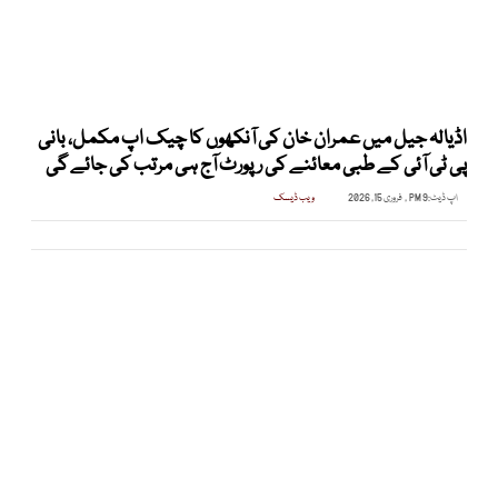
اڈیالہ جیل میں عمران خان کی آنکھوں کا چیک اپ مکمل، بانی
پی ٹی آئی کے طبی معائنے کی رپورٹ آج ہی مرتب کی جائے گی
اپ ڈیٹ:
9 PM , فروری 15, 2026
ویب ڈیسک