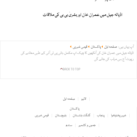
اڈیالہ جیل میں عمران خان اور بشریٰ بی بی کی ملاقات
آپ یہاں ہیں:
صفحہ اول
پاکستان
قومی خبریں
اڈیالہ جیل میں عمران خان کی آنکھوں کا چیک اپ مکمل، بانی پی ٹی آئی کے طبی معائنے کی
رپورٹ آج ہی مرتب کی جائے گی
BACK TO TOP
لائیو
صفحہ اول
پاکستان
خیبر پختونخوا
پنجاب
گلگت بلتستان
بلوچستان
قومی خبریں
جموں و کشمیر
سندھ