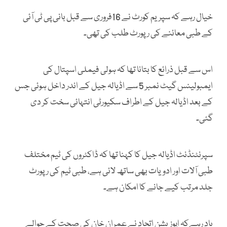
خیال رہے کہ سپریم کورٹ نے 16فروری سے قبل بانی پی ٹی آئی
کے طبی معائنے کی رپورٹ طلب کی تھی۔
اس سے قبل ذرائع کا بتانا تھا کہ ہولی فیملی اسپتال کی
ایمبولینس گیٹ نمبر 5 سے اڈیالہ جیل کے اندر داخل ہوئی جس
کے بعد اڈیالہ جیل کے اطراف سکیورٹی انتہائی سخت کر دی
گئی۔
سپرنٹنڈنٹ اڈیالہ جیل کا کہنا تھا کہ ڈاکٹروں کی ٹیم مختلف
طبی آلات اور ادویات بھی ساتھ لائی ہے، طبی ٹیم کی رپورٹ
جلد مرتب کیے جانے کا امکان ہے۔
یاد رہےکہ اپوزیشن اتحاد نے عمران خان کی صحت کے حوالے