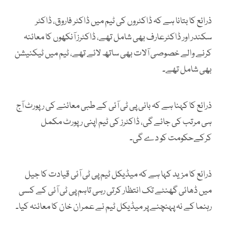
ذرائع کا بتانا ہے کہ ڈاکٹروں کی ٹیم میں ڈاکٹر فاروق، ڈاکٹر
سکندر اور ڈاکٹرعارف بھی شامل تھے، ڈاکٹرز آنکھوں کا معائنہ
کرنے والے خصوصی آلات بھی ساتھ لائے تھے، ٹیم میں ٹیکنیشن
بھی شامل تھے۔
ذرائع کا کہنا ہے کہ بانی پی ٹی آئی کے طبی معائنے کی رپورٹ آج
ہی مرتب کی جائے گی، ڈاکٹرز کی ٹیم اپنی رپورٹ مکمل
کرکےحکومت کو دے گی۔
ذرائع کا مزید کہا ہے کہ میڈیکل ٹیم پی ٹی آئی قیادت کا جیل
میں ڈھائی گھنٹے تک انتظار کرتی رہی تاہم پی ٹی آئی کے کسی
رہنما کے نہ پہنچنے پر میڈیکل ٹیم نے عمران خان کا معائنہ کیا۔