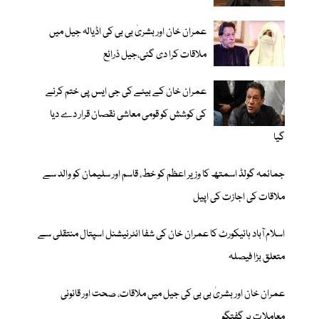
عمران خان اور بشریٰ بی بی کی اڈیالہ جیل میں
ملاقات کرا دی گئی،جیل ذرائع
عمران خان کے بیٹے کی جی ایس پی ختم کرنے
کی کوشش کو قومی معاشی نقصان قرار دے دیا
گیا
جمائمہ گولڈ اسمتھ کا وزیر اعظم کو خط، قاسم اور سلیمان کو والد سے
ملاقات کی اجازت کی اپیل
اسلام آباد ہائیکورٹ کا عمران خان کی شفا انٹرنیشنل اسپتال منتقلی سے
متعلق بڑا فیصلہ
عمران خان اور بشریٰ بی بی کی جیل میں ملاقات، صحت اور قانونی
معاملات پر گفتگو