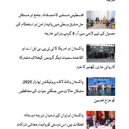
خارجہ
فلسطینی مسئلے کا منصفانہ، جامع اور مستقل
حل مشرق وسطیٰ میں پائیدار امن اور استحکام کے
حصول کے لیے لازمی ہے، آر-4 گروپ وزرائے خارجہ
پاکستان اور امریکا کا ٹی ٹی پی، بی ایل اے اور
القاعدہ سمیت دیگر گروہوں کیخلاف مشترکہ
کارروائی جاری رکھنے کا عزم
پاکستان وائلڈ لائف پروٹیکشن ایوارڈز 2026:
مشکل حالات میں جنگلی حیات کے محافظوں
کو خراجِ تحسین
پاکستان اورایران کے درمیان دیرینہ دوستانہ
تعلقات ہیں، اس دوستی کوپائیدار معاشی شراکت