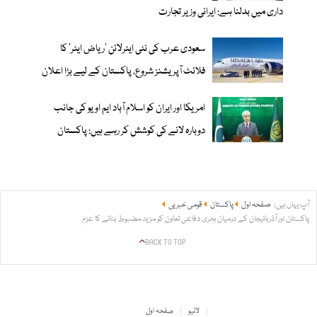
داری میں بدلنا ہے: ایرانی وزیر تجارت
سعودی عرب کی نئی ایئرلائن ‘ریاض ایئر’ کا
فلائٹ آپریشنز شروع، پاکستان کے لیے بڑا اعلان
امریکا اور ایران کو اسلام آباد ایم او یو کی جانب
دوبارہ لانے کی کوشش کر رہے ہیں: پاکستان
آپ یہاں ہیں:
صفحہ اول
پاکستان
قومی خبریں
پاکستان اور آذربائیجان کے درمیان بحری دفاعی تعاون کو مزید مضبوط بنانے کا عزم
BACK TO TOP
لائیو
صفحہ اول