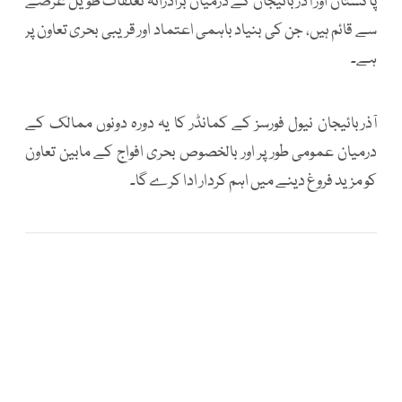
پاکستان اور آذربائیجان کے درمیان برادرانہ تعلقات طویل عرصے
سے قائم ہیں، جن کی بنیاد باہمی اعتماد اور قریبی بحری تعاون پر
ہے۔
آذربائیجان نیول فورسز کے کمانڈر کا یہ دورہ دونوں ممالک کے
درمیان عمومی طور پر اور بالخصوص بحری افواج کے مابین تعاون
کو مزید فروغ دینے میں اہم کردار ادا کرے گا۔