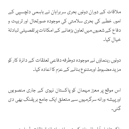
ملاقات کے دوران دونوں بحری سربراہان نے باہمی دلچسپی کے
امور، خطے کی بحری سلامتی کی موجودہ صورتحال اور تربیت و
دفاع کے شعبوں میں تعاون بڑھانے کے امکانات پر تفصیلی تبادلۂ
خیال کیا۔
دونوں رہنماؤں نے موجودہ دوطرفہ دفاعی تعلقات کے دائرۂ کار کو
مزید مضبوط اورمتنوع بنانے کے عزم کا اعادہ کیا۔
اس موقع پر معزز مہمان کو پاکستان نیوی کے جاری منصوبوں
اورپیشہ ورانہ سرگرمیوں سے متعلق ایک جامع بریفنگ بھی دی
گئی۔