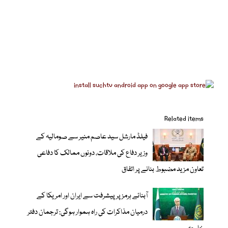
Related items
فیلڈ مارشل سید عاصم منیر سے صومالیہ کے
وزیر دفاع کی ملاقات، دونوں ممالک کا دفاعی
تعاون مزید مضبوط بنانے پر اتفاق
آبنائے ہرمز پر پیشرفت سے ایران اور امریکا کے
درمیان مذاکرات کی راہ ہموار ہوگی: ترجمان دفتر