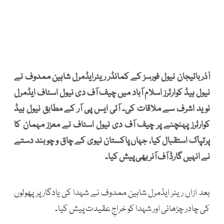
آذربائیجان نیول فورسز کے کمانڈر ریئرایڈمرل شاہین ممدوف نے
نیول ہیڈ کوارٹرز اسلام آباد میں چیف آف دی نیول اسٹاف ایڈمرل
نوید اشرف سے ملاقات کی۔ آئی ایس پی آر کے مطابق نیول ہیڈ
کوارٹرز پہنچنے پر چیف آف دی نیول اسٹاف نے معزز مہمان کا
پرتپاک استقبال کیا، جہاں پاکستان نیوی کے چاق و چوبند دستے
نے انہیں گارڈ آف آنر بھی پیش کیا۔
بعد ازاں ریئر ایڈمرل شاہین ممدوف نے شہدا کی یادگار پر پھولوں
کی چادر چڑھائی اور شہدا کو خراجِ عقیدت پیش کیا۔