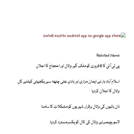
Related items
پی ٹی آئی کا 8 فروری کو ملک گیر ہڑتال اور احتجاج کا اعلان
اسلام آباد بار نے ایمان مزاری اور ہادی علی چٹھہ سے یکجہتی کیلئے کل
ہڑتال کا اعلان کردیا
نان بائیوں کی ہڑتال برقرار، شہریوں کو مشکلات کا سامنا
لاہورچیمبرنے ہڑتال کی کال کو یکسرمسترد کردیا