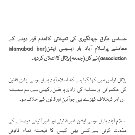
جسٹس طارق جہانگیری کی تعیناتی کالعدم قرار دینے کے
معاملے پراسلام آباد بار ایسوسی ایشن(islamabad bar
association) نے کل (جمعہ)ہڑتال کا اعلان کر دیا۔
ہڑتال نوٹس میں کہا گیا ہے کہ اسلام آباد بار ایسوسی ایشن قانون
کی حکمرانی اور عدلیہ کی آزادی پر یقین رکھتی ہے، ہم ہمیشہ
اس امر کیخلاف کھڑے ہیں جو آئین اور قانون کے خلاف ہو۔
اسلام آباد بار ایسوسی ایشن غیر قانونی اور غیر آئینی فیصلے کی
مذمت کرتی ہے،کسی بھی کیس کا فیصلہ تمام قانونی