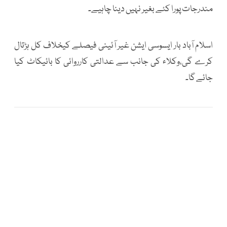
مندرجات پورا کئے بغیر نہیں دینا چاہیے۔
اسلام آباد بار ایسوسی ایشن غیر آئینی فیصلے کیخلاف کل ہڑتال
کرے گی،وکلاء کی جانب سے عدالتی کارروائی کا بائیکاٹ کیا
جائے گا۔