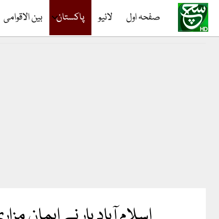
صفحہ اول
لائیو
پاکستان
بین الاقوامی
اسلام آباد بار نے ایمان مز