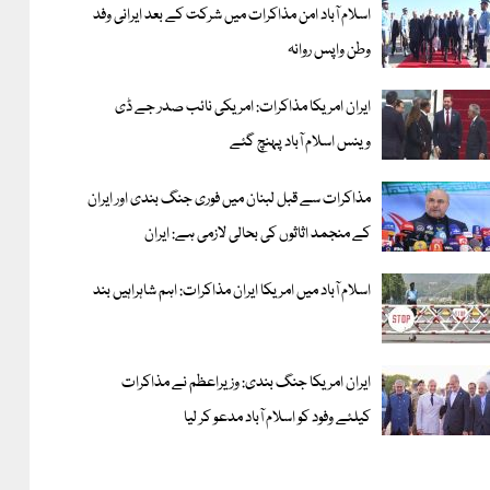
اسلام آباد امن مذاکرات میں شرکت کے بعد ایرانی وفد
وطن واپس روانہ
ایران امریکا مذاکرات: امریکی نائب صدر جے ڈی
وینس اسلام آباد پہنچ گئے
مذاکرات سے قبل لبنان میں فوری جنگ بندی اور ایران
کے منجمد اثاثوں کی بحالی لازمی ہے: ایران
اسلام آباد میں امریکا ایران مذاکرات: اہم شاہراہیں بند
ایران امریکا جنگ بندی: وزیراعظم نے مذاکرات
کیلئے وفود کو اسلام آباد مدعو کر لیا