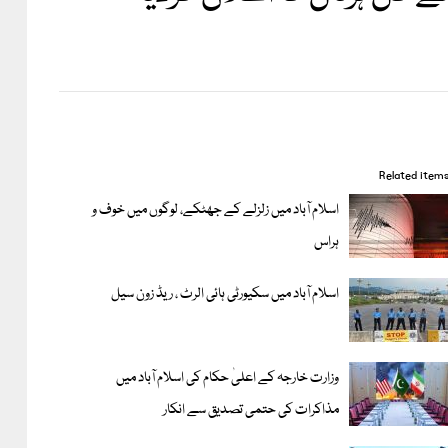
Related item
اسلام آباد میں زلزلے کے جھٹکے، لوگوں میں خوف و
ہراس
اسلام آباد میں سکیورٹی ہائی الرٹ ، ریڈ زون سیل
وزارت خارجہ کے اعلیٰ حکام کی اسلام آباد میں
مذاکرات کی حتمی تصدیق سے انکار