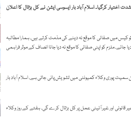
 اختیار کرگیا۔ اسلام آباد بار ایسوسی ایشن نے کل ہڑتال کا اعلان
 کو کیس میں صفائی کا موقع نہ دینے کی مذمت کرتے ہیں، ہمارا مطالبہ
یا جائے، ملزم کو اپنی صفائی کا موقع نہ دیا جانا انصاف کے موثر فراہمی
ین سمیت پوری وکلاء کمیونٹی میں تشویش پائی جاتی ہے، اسلام آباد بار
یر قانونی اور غیر آئینی عمل پر کل ہڑتال کرے گی، ہفتے کے روز وکلاء