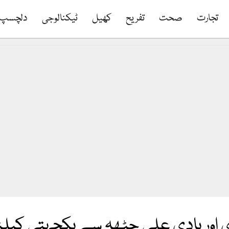
تجارت
صحت
تفریح
کھیل
ٹیکنالوجی
دلچسپ
اری اور ہادی علی چٹھہ سے یکجہتی کیلئ