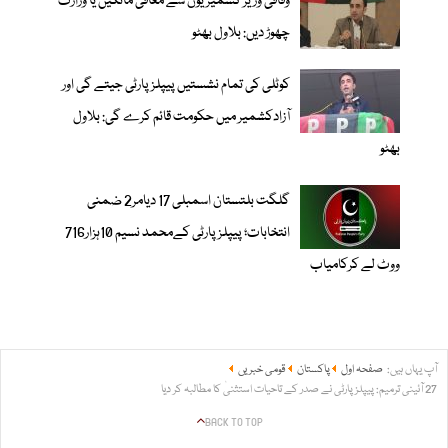
وفاقی وزیر کشمیریوں سے معافی مانگیں یا وزارت
چھوڑ دیں: بلاول بھٹو
کوٹلی کی تمام نشستیں پیپلزپارٹی جیتے گی اور
آزادکشمیر میں حکومت قائم کرے گی: بلاول
بھٹو
گلگت بلتستان اسمبلی 17 دیامر2 ضمنی
انتخابات؛ پیپلزپارٹی کےمحمد نسیم 10ہزار716
ووٹ لے کرکامیاب
آپ یہاں ہیں:
صفحہ اول
پاکستان
قومی خبریں
27 آئینی ترمیم: پیپلز پارٹی نے صدر کے تاحیات استثنیٰ کا مطالبہ کر دیا
BACK TO TOP