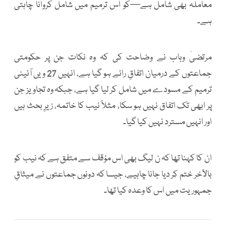
معاملہ بھی شامل ہے—کو اس ترمیم میں شامل کروانا چاہتی
ہے۔
مرتضیٰ وہاب نے وضاحت کی کہ وہ نکات جن پر حکومتی
جماعتوں کے درمیان اتفاقِ رائے ہو گیا ہے، انہیں 27 ویں آئینی
ترمیم کے مسودے میں شامل کر لیا گیا ہے، جبکہ وہ تجاویز جن
پر ابھی تک اتفاق نہیں ہو سکا، مثلاً نیب کا خاتمہ، زیرِ بحث ہیں
اور انہیں مسترد نہیں کیا گیا۔
ان کا کہنا تھا کہ ن لیگ بھی اس مؤقف سے متفق ہے کہ نیب کو
بالآخر ختم کر دیا جانا چاہیے، جیسا کہ دونوں جماعتوں نے میثاقِ
جمہوریت میں اس کا وعدہ کیا تھا۔