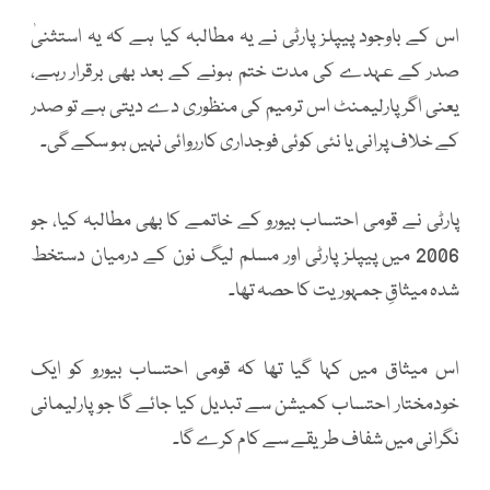
اس کے باوجود پیپلز پارٹی نے یہ مطالبہ کیا ہے کہ یہ استثنیٰ
صدر کے عہدے کی مدت ختم ہونے کے بعد بھی برقرار رہے،
یعنی اگر پارلیمنٹ اس ترمیم کی منظوری دے دیتی ہے تو صدر
کے خلاف پرانی یا نئی کوئی فوجداری کارروائی نہیں ہو سکے گی۔
پارٹی نے قومی احتساب بیورو کے خاتمے کا بھی مطالبہ کیا، جو
2006 میں پیپلز پارٹی اور مسلم لیگ نون کے درمیان دستخط
شدہ میثاقِ جمہوریت کا حصہ تھا۔
اس میثاق میں کہا گیا تھا کہ قومی احتساب بیورو کو ایک
خودمختار احتساب کمیشن سے تبدیل کیا جائے گا جو پارلیمانی
نگرانی میں شفاف طریقے سے کام کرے گا۔