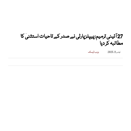
27 آئینی ترمیم: پیپلز پارٹی نے صدر کے تاحیات استثنیٰ کا
مطالبہ کر دیا
نومبر 9, 2025
ویب ڈیسک