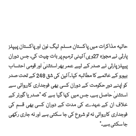
حالیہ مذاکرات میں پاکستان مسلم لیگ نون اور پاکستان پیپلز
پارٹی نے مجوزہ 27ویں آئینی ترمیم پر بات چیت کی، جس دوران
پیپلز پارٹی نے صدر کے لیے عمر بھر استثنیٰ اور قومی احتساب
بیورو کے خاتمے کا مطالبہ کیا۔ آئین کی شق 248 کے تحت صدر
کو اپنے دورِ حکومت کے دوران کسی بھی فوجداری کارروائی سے
استثنیٰ حاصل ہے، جس میں کہا گیا ہے کہ "صدر یا گورنر کے
خلاف ان کے عہدے کی مدت کے دوران کسی بھی قسم کی
فوجداری کارروائی نہ تو شروع کی جا سکتی ہے اور نہ جاری رکھی
جا سکتی ہے۔"