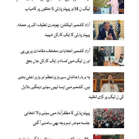
ليگ ن 14اور پیپلزپارٹی 5 حلقوں پر کامیاب
آزاد کشمیر الیکشن: چوہدری لطیف اکبر پر حملہ،
پیپلز پارٹی کا ایک کارکن شہید
آزاد کشمیر انتخابات، مختلف مقامات پر پی پی
اور ن لیگ میں تصادم، ایک کارکن جاں بحق
یہ ہر بار دھاندلی سے وزیراعظم اور وزیر اعلیٰ بنتے
ہیں، کشمیر میں ایسا نہیں ہونے دینگے، بلاول
کی ن لیگ پر کڑی تنقید
پیپلز پارٹی کا مظفرآباد میں ہونے والا انتخابی
جلسہ موخر، اہم وجہ بھی سامنے آگئی