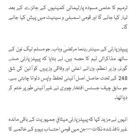
ترمیم کا حتمی مسودہ پارلیمانی کمیٹیوں کے جائزے کے بعد
تیار کیا جائے گا اور قومی اسمبلی و سینیٹ میں پیش کیا جائے
گا۔
پیپلز پارٹی کے سینئر رہنما مرتضیٰ وہاب، جو مسلم لیگ نون کے
ساتھ مذاکراتی ٹیم کا حصہ ہیں، نے بتایا کہ پیپلز پارٹی صدر،
گورنر، وزیر اعظم، وزرائے اعلیٰ اور وفاقی وزیروں کو آئین کی شق
248 کے تحت حاصل اصل آئینی تحفظ واپس دلوانا چاہتی ہے،
جو سابق چیف جسٹس افتخار چوہری نے غیر آئینی طور پر ختم کر
دیا تھا۔
انہوں نے مزید کہا کہ پیپلز پارٹی میثاقِ جمہوریت کے باقی ماندہ
غیر نافذ شدہ نکات—جن میں قومی احتساب بیورو کے خاتمے کا