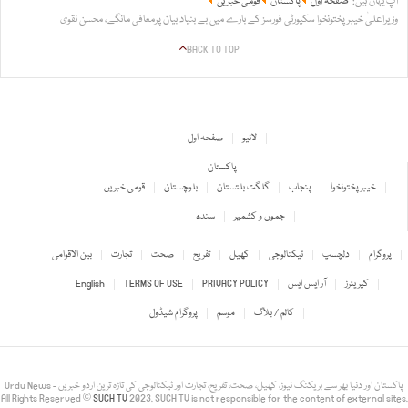
آپ یہاں ہیں:
صفحہ اول
پاکستان
قومی خبریں
وزیراعلیٰ خیبرپختونخوا سکیورٹی فورسز کے بارے میں بے بنیاد بیان پرمعافی مانگے، محسن نقوی
BACK TO TOP
لائیو
صفحہ اول
پاکستان
خیبر پختونخوا
پنجاب
گلگت بلتستان
بلوچستان
قومی خبریں
جموں و کشمیر
سندھ
پروگرام
دلچسپ
ٹیکنالوجی
کھیل
تفریح
صحت
تجارت
بین الاقوامی
کیریئرز
آر ایس ایس
PRIVACY POLICY
TERMS OF USE
English
کالم / بلاگ
موسم
پروگرام شیڈول
Urdu News - پاکستان اور دنیا بھر سے بریکنگ نیوز، کھیل، صحت، تفریح، تجارت اور ٹیکنالوجی کی تازہ ترین اردو خبریں
All Rights Reserved ©
SUCH TV
2023. SUCH TV is not responsible for the content of external sites.