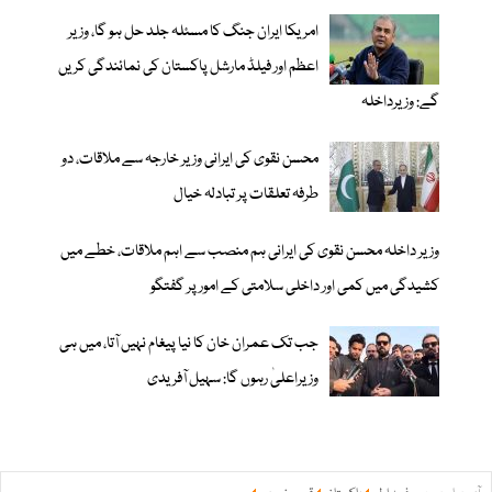
امریکا ایران جنگ کا مسئلہ جلد حل ہو گا، وزیر
اعظم اور فیلڈ مارشل پاکستان کی نمائندگی کریں
گے: وزیرداخلہ
محسن نقوی کی ایرانی وزیر خارجہ سے ملاقات، دو
طرفہ تعلقات پر تبادلہ خیال
وزیر داخلہ محسن نقوی کی ایرانی ہم منصب سے اہم ملاقات، خطے میں
کشیدگی میں کمی اور داخلی سلامتی کے امور پر گفتگو
جب تک عمران خان کا نیا پیغام نہیں آتا، میں ہی
وزیراعلیٰ رہوں گا: سہیل آفریدی