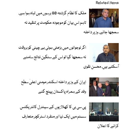
Related items
ملک کا نظام گزشتہ 80 برسوں میں تباہ ہوا ہے،
تاہم اس بیان کو موجودہ حکومت پر تنقید نہ
سمجھا جائے، وزیر داخلہ
اگر نوجوانوں میں بڑھتی ہوئی بے چینی کو بروقت
نہ سمجھا گیا تو اس کے سنگین نتائج سامنے
آسکتے ہیں، محسن نقوی
ایران کے وزیر داخلہ اسکندر مومنی اعلیٰ سطح
وفد کے ہمراہ پاکستان پہنچ گئے
پی سی بی کا کھلاڑیوں کے سینٹرل کانٹریکٹس
سسٹم میں ایک نیا اور منفرد اسٹرکچر متعارف
کرانے کا اعلان