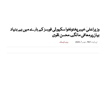
وزیراعلیٰ خیبرپختونخوا سکیورٹی فورسز کے بارے میں بے بنیاد
بیان پرمعافی مانگے، محسن نقوی
اپ ڈیٹ:
7 PM , نومبر 7, 2025
ویب ڈیسک