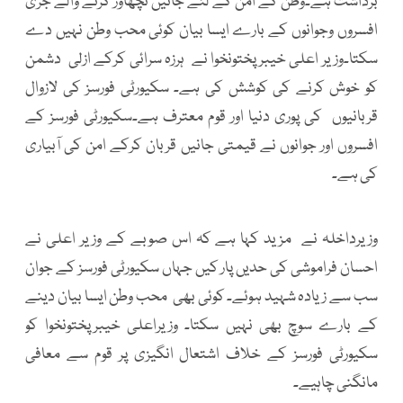
برداشت ہے۔وطن کے امن کے لئے جانیں نچھاور کرنے والے جری
افسروں وجوانوں کے بارے ایسا بیان کوئی محب وطن نہیں دے
سکتا۔وزیر اعلی خیبرپختونخوا نے ہرزہ سرائی کرکے ازلی دشمن
کو خوش کرنے کی کوشش کی ہے۔ سکیورٹی فورسز کی لازوال
قربانیوں کی پوری دنیا اور قوم معترف ہے۔سکیورٹی فورسز کے
افسروں اور جوانوں نے قیمتی جانیں قربان کرکے امن کی آبیاری
کی ہے۔
وزیرداخلہ نے مزید کہا ہے کہ اس صوبے کے وزیر اعلی نے
احسان فراموشی کی حدیں پار کیں جہاں سکیورٹی فورسز کے جوان
سب سے زیادہ شہید ہوئے۔ کوئی بھی محب وطن ایسا بیان دینے
کے بارے سوچ بھی نہیں سکتا۔ وزیراعلی خیبرپختونخوا کو
سکیورٹی فورسز کے خلاف اشتعال انگیزی پر قوم سے معافی
مانگنی چاہیے۔