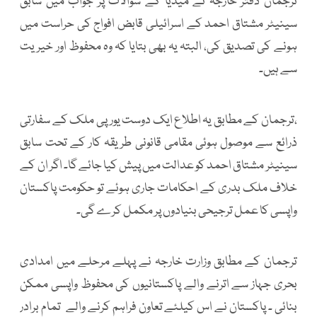
ترجمان دفتر خارجہ نے میڈیا کے سوالات پر جواب میں سابق
سینیٹر مشتاق احمد کے اسرائیلی قابض افواج کی حراست میں
ہونے کی تصدیق کی، البتہ یہ بھی بتایا کہ وہ محفوظ اور خیریت
سے ہیں۔
،ترجمان کے مطابق یہ اطلاع ایک دوست یورپی ملک کے سفارتی
ذرائع سے موصول ہوئی مقامی قانونی طریقہ کار کے تحت سابق
سینیٹر مشتاق احمد کو عدالت میں پیش کیا جائے گا۔ اگر ان کے
خلاف ملک بدری کے احکامات جاری ہوئے تو حکومت پاکستان
واپسی کا عمل ترجیحی بنیادوں پر مکمل کرے گی۔
ترجمان کے مطابق وزارت خارجہ نے پہلے مرحلے میں امدادی
بحری جہاز سے اترنے والے پاکستانیوں کی محفوظ واپسی ممکن
بنائی ۔ پاکستان نے اس کیلئے تعاون فراہم کرنے والے تمام برادر