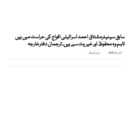
سابق سینیٹرمشتاق احمد اسرائیلی افواج کی حراست میں ہیں
تاہم وہ محفوظ اور خیریت سے ہیں، ترجمان دفترخارجہ
اکتوبر 5, 2025
ویب ڈیسک