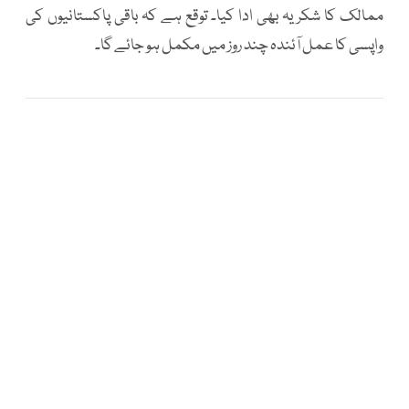
ممالک کا شکریہ بھی ادا کیا۔ توقع ہے کہ باقی پاکستانیوں کی
واپسی کا عمل آئندہ چند روز میں مکمل ہو جائے گا۔