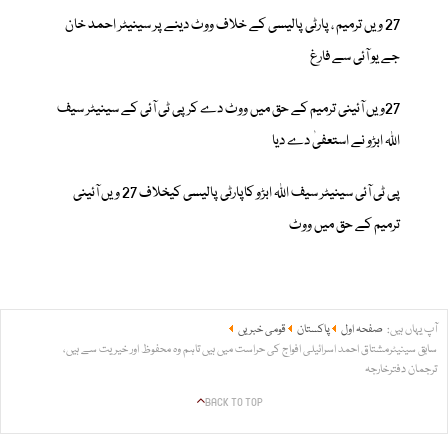
27 ویں ترمیم ، پارٹی پالیسی کے خلاف ووٹ دینے پر سینیٹر احمد خان
جے یو آئی سے فارغ
27ویں آئینی ترمیم کے حق میں ووٹ دے کر پی ٹی آئی کے سینیٹر سیف
اللہ ابڑو نے استعفیٰ دے دیا
پی ٹی آئی سینیٹر سیف اللہ ابڑو کاپارٹی پالیسی کیخلاف 27 ویں آئینی
ترمیم کے حق میں ووٹ
آپ یہاں ہیں:
صفحہ اول
پاکستان
قومی خبریں
سابق سینیٹرمشتاق احمد اسرائیلی افواج کی حراست میں ہیں تاہم وہ محفوظ اور خیریت سے ہیں،
ترجمان دفترخارجہ
BACK TO TOP