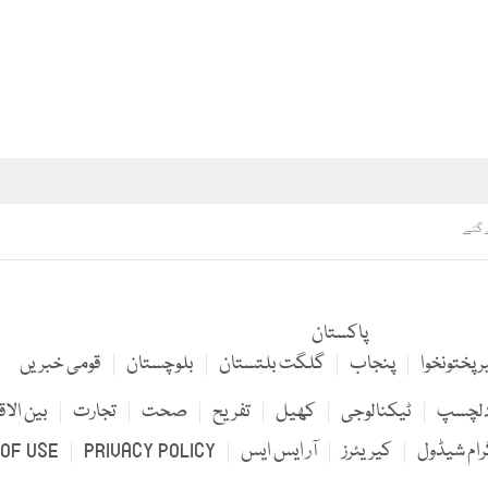
ے گئے
پاکستان
 پختونخوا
پنجاب
گلگت بلتستان
بلوچستان
قومی خبریں
لچسپ
ٹیکنالوجی
کھیل
تفریح
صحت
تجارت
بین الاق
رام شیڈول
کیریئرز
آر ایس ایس
PRIVACY POLICY
OF USE