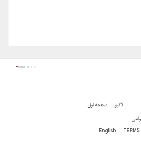
BACK TO TOP
لائیو
صفحہ اول
وامی
English
TERMS 