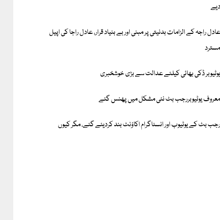
یے
ادل راجہ کے الزامات بدنیتی پر مبنی اور بے بنیاد قرار، عادل راجا کی اپیل
سترد
وٹیوبر ڈکی بھائی کیلئے عدالت سے بڑی خوشخبری
عروف یوٹیوبررجب بٹ نئی مشکل میں پھنس گئے
جب بٹ کے یوٹیوب اور انسٹاگرام اکاؤنٹ بند کردیئے گئے، مگر کیوں