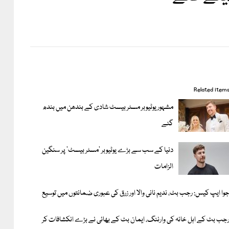
Related item
مشہور یوٹیوبر مسٹر بیسٹ شادی کے بندھن میں بندھ
گئے
دنیا کے سب سے بڑے یوٹیوبر ’مسٹر بیسٹ‘ پر سنگین
الزامات
وا ایپ کیس: رجب بٹ، ندیم نانی والا اور زرق کی عبوری ضمانتوں میں توسیع
جب بٹ کے اہل خانہ کی وارننگ، ایمان بٹ کے بھائی نے بڑے انکشافات کر