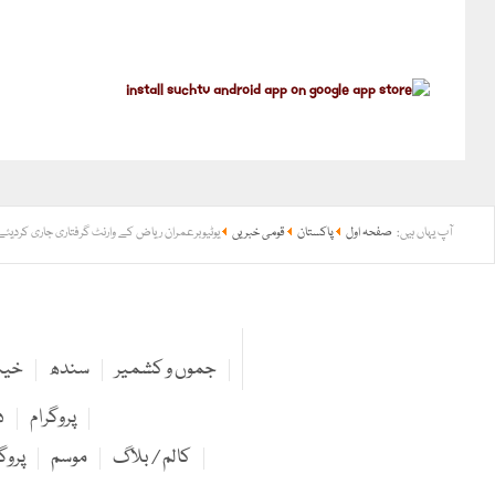
آپ یہاں ہیں:
صفحہ اول
پاکستان
قومی خبریں
یوٹیوبرعمران ریاض کے وارنٹ گرفتاری جاری کردیئ
جموں و کشمیر
سندھ
خیبر
پروگرام
د
کالم / بلاگ
موسم
پروگ