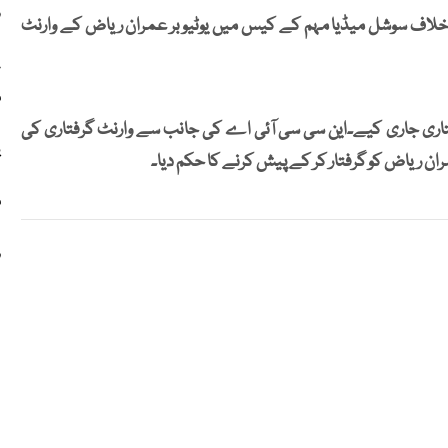
د
 خلاف سوشل میڈیا مہم کے کیس میں یوٹیوبر عمران ریاض کے وارنٹ
ع
م
ری جاری کیے۔این سی سی آئی اے کی جانب سے وارنٹ گرفتاری کی
ی
ن ریاض کو گرفتار کر کے پیش کرنے کا حکم دیا۔
م
ر