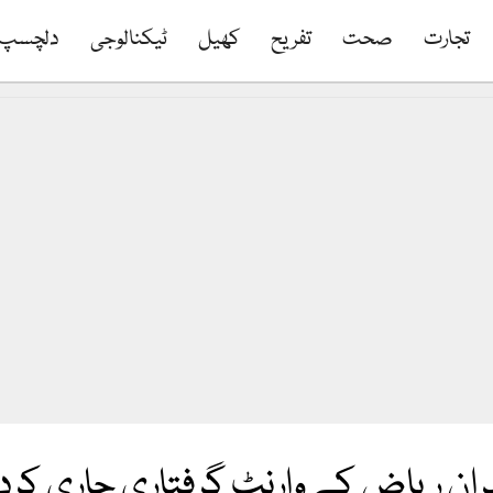
تجارت
صحت
تفریح
کھیل
ٹیکنالوجی
دلچسپ
ران ریاض کے وارنٹ گرفتاری جاری کر