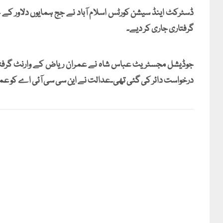
ڈسٹرکٹ اینڈ سیشن کورٹس اسلام آباد نے جج ہمایوں دلاور کے
گرفتاری جاری کر دیے۔
جوڈیشل مجسٹریٹ عباس شاہ نے عمران ریاض کے وارنٹ گرفتا
درخواست دائر کی گئی تھی۔عدالت نے این سی سی آئی اے کو عمرا