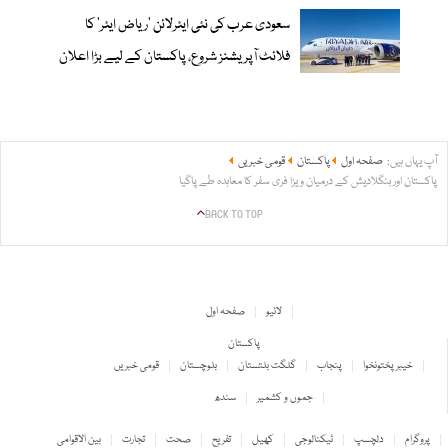
سعودی عرب کی نئی ایئرلائن ‘ریاض ایئر’ کا
فلائٹ آپریشنز شروع، پاکستان کے لیے بڑا اعلان
آپ یہاں ہیں:
صفحہ اول
پاکستان
قومی خبریں
پاکستان اور بنگلادیش کے درمیان ویزا فری سفر کا معاہدہ طے پاگیا
BACK TO TOP
لائیو
صفحہ اول
پاکستان
خیبر پختونخوا
پنجاب
گلگت بلتستان
بلوچستان
قومی خبریں
جموں و کشمیر
سندھ
پروگرام
دلچسپ
ٹیکنالوجی
کھیل
تفریح
صحت
تجارت
بین الاقوامی