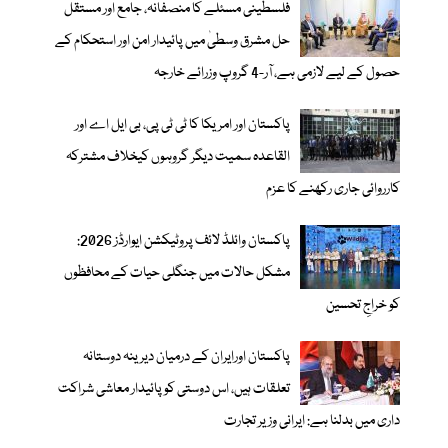
فلسطینی مسئلے کا منصفانہ، جامع اور مستقل
حل مشرق وسطیٰ میں پائیدار امن اور استحکام کے
حصول کے لیے لازمی ہے، آر-4 گروپ وزرائے خارجہ
پاکستان اور امریکا کا ٹی ٹی پی، بی ایل اے اور
القاعدہ سمیت دیگر گروہوں کیخلاف مشترکہ
کارروائی جاری رکھنے کا عزم
پاکستان وائلڈ لائف پروٹیکشن ایوارڈز 2026:
مشکل حالات میں جنگلی حیات کے محافظوں
کو خراجِ تحسین
پاکستان اورایران کے درمیان دیرینہ دوستانہ
تعلقات ہیں، اس دوستی کوپائیدار معاشی شراکت
داری میں بدلنا ہے: ایرانی وزیر تجارت