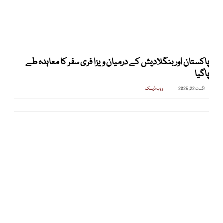
پاکستان اور بنگلادیش کے درمیان ویزا فری سفر کا معاہدہ طے
پاگیا
اگست 22, 2025
ویب ڈیسک