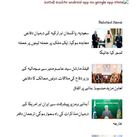
Related items
سعودیہ، پاکستان اور ترکیہ کے درمیان دفاعی
معاہدہ ہوگیا، ایک ملک پر حملہ تینوں پر حملہ
تصور کیا جائیگا
فیلڈ مارشل سید عاصم منیر سے صومالیہ کے
وزیر دفاع کی ملاقات، دونوں ممالک کا دفاعی
تعاون مزید مضبوط بنانے پر اتفاق
آبنائے ہرمز پر پیشرفت سے ایران اور امریکا کے
درمیان مذاکرات کی راہ ہموار ہوگی: ترجمان دفتر
خارجہ