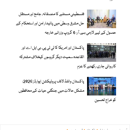
فلسطینی مسئلے کا منصفانہ، جامع اور مستقل
حل مشرق وسطیٰ میں پائیدار امن اور استحکام کے
حصول کے لیے لازمی ہے، آر-4 گروپ وزرائے خارجہ
پاکستان اور امریکا کا ٹی ٹی پی، بی ایل اے اور
القاعدہ سمیت دیگر گروہوں کیخلاف مشترکہ
کارروائی جاری رکھنے کا عزم
پاکستان وائلڈ لائف پروٹیکشن ایوارڈز 2026:
مشکل حالات میں جنگلی حیات کے محافظوں
کو خراجِ تحسین