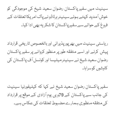
سینیٹ میں سفیر پاکستان رضوان سعید شیخ کی موجودگی کو
خوش آمدید کہتے ہوئے سینیٹر ہرٹاڈو نے پاک امریکا تعلقات کے
فروغ کے حوالے سے سفیر پاکستان کا شکریہ بھی ادا کیا۔
ریاستی سینیٹ میں بھرپور پذیرائی اور بالخصوص تاریخی قرارداد
پیش کرنے اور اسے متفقہ طور پر منظور کروانے پر سفیر پاکستان
رضوان سعید شیخ نے سینیٹر میلیسا اور کونسل آف پاکستان کی
کاوشوں کو سراہا۔
سفیر پاکستان رضوان سعید شیخ نے کہا کہ کیلیفورنیا سینیٹ
کی جانب سے پاکستان کے 79ویں یوم آزادی کے موقع پر قرارداد
کی متفقہ منظوری ہمارے مضبوط تعلقات کی عکاس ہے۔