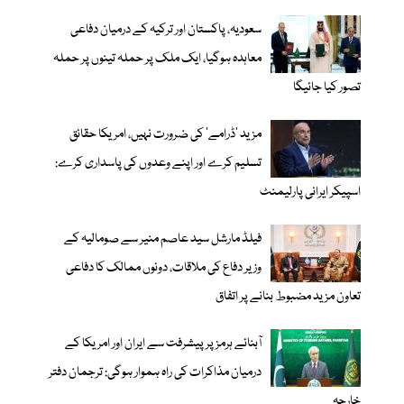
سعودیہ، پاکستان اور ترکیہ کے درمیان دفاعی
معاہدہ ہوگیا، ایک ملک پر حملہ تینوں پر حملہ
تصور کیا جائیگا
مزید 'ڈرامے' کی ضرورت نہیں، امریکا حقائق
تسلیم کرے اور اپنے وعدوں کی پاسداری کرے:
اسپیکر ایرانی پارلیمنٹ
فیلڈ مارشل سید عاصم منیر سے صومالیہ کے
وزیر دفاع کی ملاقات، دونوں ممالک کا دفاعی
تعاون مزید مضبوط بنانے پر اتفاق
آبنائے ہرمز پر پیشرفت سے ایران اور امریکا کے
درمیان مذاکرات کی راہ ہموار ہوگی: ترجمان دفتر
خارجہ