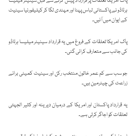
پاک امریکا تعلقات پر قرارداد پیش کرنے سے قبل سینیٹر میلیسا
ہرٹاڈو نے پاکستانی لباس پہنا اور مہندی لگا کر کیلیفورنیا سینیٹ
کے ایوان میں آئیں۔
پاک امریکا تعلقات کے فروغ میں یہ قرارداد سینیٹر میلیسا ہرٹاڈو
کی جانب سے متعارف کرائی گئی۔
جو سب سے کم عمر خاتون منتخب رکن اور سینیٹ کمیٹی برائے
زراعت کی چیئرمین ہیں۔
یہ قرارداد پاکستان اور امریکا کے درمیان دیرینہ اور کثیر الجہتی
تعلقات کو اجاگر کرتی ہے۔