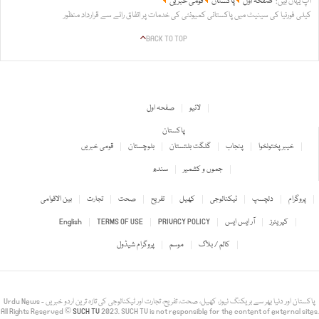
آپ یہاں ہیں:
صفحہ اول
پاکستان
قومی خبریں
کیلی فورنیا کی سینیٹ میں پاکستانی کمیونٹی کی خدمات پر اتفاق رائے سے قرارداد منظور
BACK TO TOP
لائیو
صفحہ اول
پاکستان
خیبر پختونخوا
پنجاب
گلگت بلتستان
بلوچستان
قومی خبریں
جموں و کشمیر
سندھ
پروگرام
دلچسپ
ٹیکنالوجی
کھیل
تفریح
صحت
تجارت
بین الاقوامی
کیریئرز
آر ایس ایس
PRIVACY POLICY
TERMS OF USE
English
کالم / بلاگ
موسم
پروگرام شیڈول
Urdu News - پاکستان اور دنیا بھر سے بریکنگ نیوز، کھیل، صحت، تفریح، تجارت اور ٹیکنالوجی کی تازہ ترین اردو خبریں
All Rights Reserved ©
SUCH TV
2023. SUCH TV is not responsible for the content of external sites.