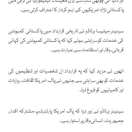
اور دنیا کی چوتھی سب سے بڑی معیشت کیلیفورنیا کی ترقی میں
پاکستانی نژاد امریکیوں کے اہم کردار کا اعتراف کرتی ہے۔
سینیٹر میلیسا ہرٹاڈو نے تاریخی قرارداد میں پاکستانی کمیونٹی
کی خدمات کو سراہتے ہوئے کہا کہ پاکستانی کمیونٹی کی کہانی
قربانی، وقار اور استقامت سے عبارت ہے۔
انھوں نے مزید کہا کہ یہ قرارداد ان شخصیات اور تنظیموں کی
خدمات کو بھی سراہتی ہے جنہوں نے پاک-امریکا ثقافت، روایات
اور کامیابیوں کو فروغ دیا۔
سینیٹر ہرٹاڈو نے زور دیا کہ پاک امریکا پارٹنرشپ مشترکہ اقدار،
جمہوریت، انسانی وقار پر استوار ہے۔