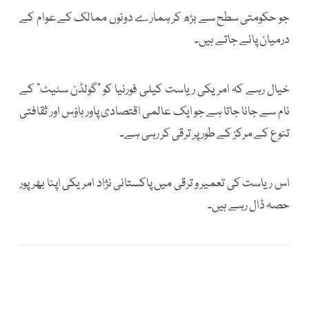
جو حکومتی سطح سے بڑھ کر ہمارے دونوں ممالک کے عوام کے
درمیان پائے جاتے ہیں۔
خیال رہے کہ امریکی ریاست کیلی فورنیا کو "گولڈن سٹیٹ" کے
نام سے جانا جاتا ہے جو ایک عالمی اقتصادی پاور ہاؤس اور ثقافتی
تنوع کے مرکز کے طور پر ترقی کر رہی ہے۔
اس ریاست کی تعمیر و ترقی میں پاکستانی نژاد امریکی اپنا بھرپور
حصہ ڈال رہے ہیں۔