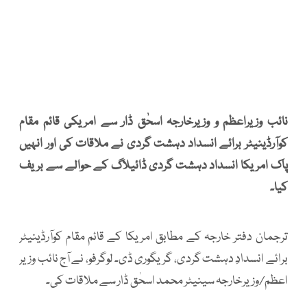
نائب وزیراعظم و وزیرخارجہ اسحٰق ڈار سے امریکی قائم مقام
کوآرڈینیٹر برائے انسداد دہشت گردی نے ملاقات کی اور انہیں
پاک امریکا انسداد دہشت گردی ڈائیلاگ کے حوالے سے بریف
کیا۔
ترجمان دفتر خارجہ کے مطابق امریکا کے قائم مقام کوآرڈینیٹر
برائے انسدادِ دہشت گردی، گریگوری ڈی۔ لوگرفو، نے آج نائب وزیر
اعظم/وزیرخارجہ سینیٹر محمد اسحٰق ڈار سے ملاقات کی۔