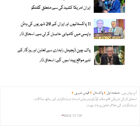
ایران امریکا کشیدگی سے متعلق گفتگو
11 پاکستانیوں اور ایران کے 20 شہریوں کی وطن
واپسی میں کامیابی حاصل کر لی ہے، اسحاق ڈار
پاک چین ڈیجیٹل راہداری سے تعاون اور روزگار کے
نئے مواقع پیدا ہوں گے: اسحاق ڈار
آپ یہاں ہیں:
صفحہ اول
پاکستان
قومی خبریں
اسحاق ڈارکی امریکی قائم مقام کوآرڈینیٹر برائے انسداد دہشتگردی کے ساتھ ملاقات،
دہشتگردی کے خلاف تعاون پر بات چیت
BACK TO TOP