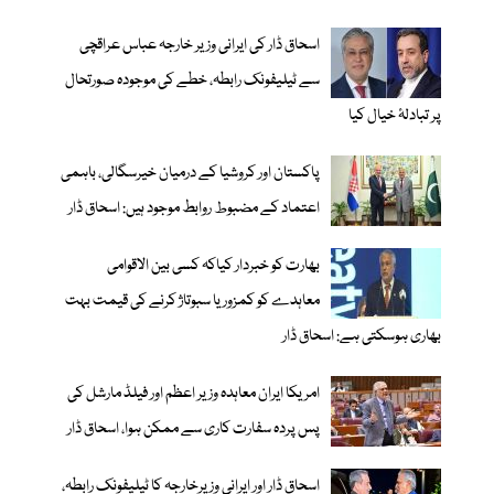
اسحاق ڈار کی ایرانی وزیر خارجہ عباس عراقچی
سے ٹیلیفونک رابطہ، خطے کی موجودہ صورتحال
پر تبادلۂ خیال کیا
پاکستان اور کروشیا کے درمیان خیرسگالی، باہمی
اعتماد کے مضبوط روابط موجود ہیں: اسحاق ڈار
بھارت کو خبردار کیاکہ کسی بین الاقوامی
معاہدے کو کمزور یا سبوتاژ کرنے کی قیمت بہت
بھاری ہوسکتی ہے: اسحاق ڈار
امریکا ایران معاہدہ وزیر اعظم اور فیلڈ مارشل کی
پس پردہ سفارت کاری سے ممکن ہوا، اسحاق ڈار
اسحاق ڈار اور ایرانی وزیرخارجہ کا ٹیلیفونک رابطہ،