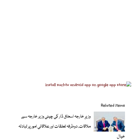
Related items
وزیرِ خارجہ اسحاق ڈار کی چینی وزیر خارجہ سے
ملاقات، دوطرفہ تعلقات اور علاقائی امور پر تبادلہ
خیال