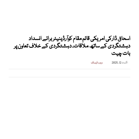
اسحاق ڈارکی امریکی قائم مقام کوآرڈینیٹر برائے انسداد
دہشتگردی کے ساتھ ملاقات، دہشتگردی کے خلاف تعاون پر
بات چیت
اگست 12, 2025
ویب ڈیسک