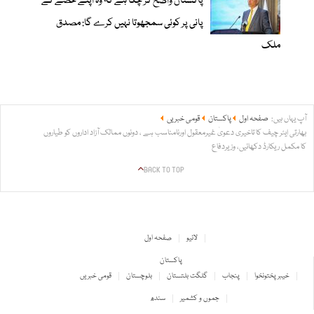
پاکستان واضح کر چکا ہے کہ وہ اپنے حصے کے
پانی پر کوئی سمجھوتا نہیں کرے گا: مصدق
ملک
آپ یہاں ہیں:
صفحہ اول
پاکستان
قومی خبریں
بھارتی ایئر چیف کا تاخیری دعویٰ غیرمعقول اورنامناسب ہے ، دونوں ممالک آزاد اداروں کو طیاروں
کا مکمل ریکارڈ دکھائیں، وزیردفاع
BACK TO TOP
لائیو
صفحہ اول
پاکستان
خیبر پختونخوا
پنجاب
گلگت بلتستان
بلوچستان
قومی خبریں
جموں و کشمیر
سندھ