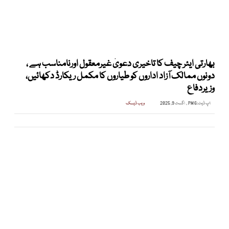
بھارتی ایئر چیف کا تاخیری دعویٰ غیرمعقول اورنامناسب ہے ،
دونوں ممالک آزاد اداروں کو طیاروں کا مکمل ریکارڈ دکھائیں،
وزیردفاع
اپ ڈیٹ:
6 PM , اگست 9, 2025
ویب ڈیسک