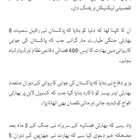
تفصیلی ٹیکنیکل بریفنگ دی۔
ان کا کہنا تھا کہ دنیا کو بتایا کہ پاکستان نے رافیل سمیت 6
بھارتی جنگی طیارے مار گرائے جب کہ پاکستان کی جوابی
کارروائی میں بھارت کا ایس-400 فضائی دفاعی نظام اور ڈرونز تباہ
ہوئے۔
وزیر دفاع نے بتایا کہ پاکستان کی جوابی کارروائی کے دوران متعدد
بھارتی ایئر بیسز کو ناکارہ بنایا گیا جب کہ کنٹرول لائن پر بھارتی
افواج کو شدید جانی اور مالی نقصان بھی اٹھانا پڑا۔
یاد رہے کہ بھارتی فضائیہ کے سربراہ نے جنگ کے 3 ماہ بعد
مضحکہ خیز دعویٰ کیا ہے کہ بھارت نے جھڑپوں کے دوران 5