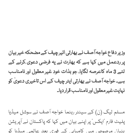
وزیر دفاع خواجہ آصف نے بھارتی ائیر چیف کے مضحکہ خیر بیان
پر ردعمل میں کہا ہے کہ بھارت نے یہ فرضی دعوی ٰکرنے کے
لئے 3 ماہ کاعرصہ لگایا، جو بذات خود غیر معقول اور نامناسب
ہے۔ خواجہ آصف نے بھارتی ایئر چیف کے اس تاخیری دعویٰ کو
نہایت غیر معقول اور نامناسب قرار دیا۔
مسلم لیگ (ن) کے سینئر رہنما خواجہ آصف نے سوشل میڈیا
پلیٹ فارم ’ایکس‘ پر اپنے بیان میں کہا کہ پاکستان نے آپریشن
بنیان مرصوص میں کامیابی کے فوری بعد عالمی میڈیا کو