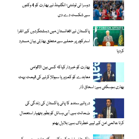
دوسرا ٹی ٹوئنٹی؛ انگلینڈ نے بھارت کو 4 وکٹوں
سے شکست دے دی
پاکستان نے افغانستان میں دہشتگردوں کے انفرا
اسٹرکچر پر حملے سے متعلق بھارتی بیان مسترد
کردیا
بھارت کو خبردار کیاکہ کسی بین الاقوامی
معاہدے کو کمزور یا سبوتاژ کرنے کی قیمت بہت
بھاری ہوسکتی ہے: اسحاق ڈار
دریائے سندھ کا پانی پاکستان کی زندگی کی
ضمانت ہے، آبی وسائل کو بطور ہتھیار استعمال
کرنا عالمی امن کے لیے خطرناک ہے: بلاول بھٹو