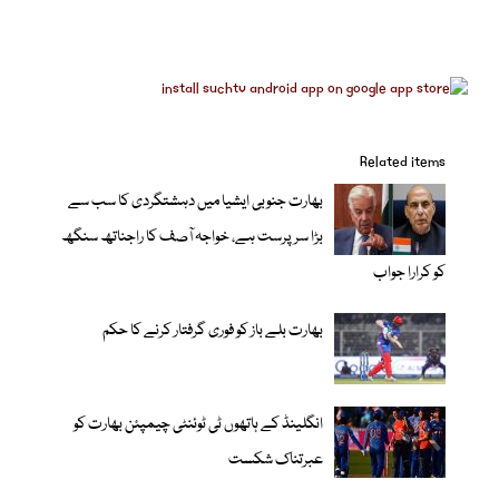
Related items
بھارت جنوبی ایشیا میں دہشتگردی کا سب سے
بڑا سرپرست ہے، خواجہ آصف کا راجناتھ سنگھ
کو کرارا جواب
بھارت بلے باز کو فوری گرفتار کرنے کا حکم
انگلینڈ کے ہاتھوں ٹی ٹوئنٹی چیمپئن بھارت کو
عبرتناک شکست