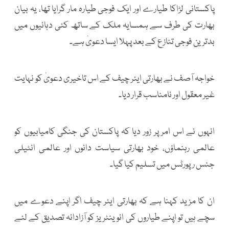
پاکستانی لڑاکا طیارے اور ایک فوجی طیارہ مار گرایا تھا، یہ بیان
بھارت کی طرف سے ہمسایہ ملک کے ساتھ کئی دہائیوں میں
بدترین فوجی تنازع کے بعد پہلا ایسا دعویٰ ہے۔
خواجہ آصف نے بھارتی ایئر چیف کے اس تاخیری دعویٰ کو نہایت
غیر معقول اور نامناسب قرار دیا۔
انہوں نے اس امر پر زور دیا کہ پاکستان کی جنگی کامیابیوں کو
عالمی رہنماؤں، خود بھارتی سیاست دانوں اور عالمی انٹیلی
جنس رپورٹس میں تسلیم کیا گیا۔
ان کا مزید کہنا ہے کہ بھارتی ایئر چیف اگر اپنے دعوے میں
سچے ہیں تو اپنے طیاروں کی انوینٹریز کو آزادانہ تصدیق کے لئے