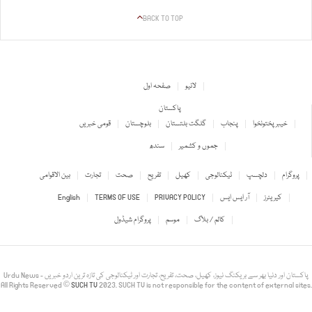
BACK TO TOP
لائیو
صفحہ اول
پاکستان
خیبر پختونخوا
پنجاب
گلگت بلتستان
بلوچستان
قومی خبریں
جموں و کشمیر
سندھ
پروگرام
دلچسپ
ٹیکنالوجی
کھیل
تفریح
صحت
تجارت
بین الاقوامی
کیریئرز
آر ایس ایس
PRIVACY POLICY
TERMS OF USE
English
کالم / بلاگ
موسم
پروگرام شیڈول
Urdu News - پاکستان اور دنیا بھر سے بریکنگ نیوز، کھیل، صحت، تفریح، تجارت اور ٹیکنالوجی کی تازہ ترین اردو خبریں
All Rights Reserved ©
SUCH TV
2023. SUCH TV is not responsible for the content of external sites.