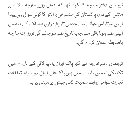
ترجمان دفتر خارجہ کا کہنا تھا کہ افغان وزیر خارجہ ملا امیر
متقی کے دورہ پاکستان کی منسوخی یا التوا کا کوئی سوال ہی پیدا
نہیں ہوتا، اس حوالے سے حتمی تاریخ دونوں ممالک کے درمیان
ابھی طے ہونا باقی ہے،جب تاریخ طے ہو جائے گی تو وزارت خارجہ
باضابطہ اعلان کرے گی۔
ترجمان دفترخارجہ نے کہا پاک ایران پائپ لائن کے بارے میں
تکنیکی ٹیمیں رابطے میں ہیں،پاکستان ایران دو طرفہ تعلقات
تجارت عوامی روابط سمیت کئی جہتوں پر مبنی ہیں۔