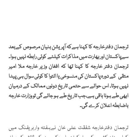
ترجمان دفترخارجہ کا کہنا ہےکہ آپریشن بنیان مرصوص کےبعد
سےپاکستان اوربھارت میں مذاکرات کیلئے کوئی رابطہ نہیں ہوا۔
ترجمان دفتر خارجہ کا کہنا تھا کہ افغان وزیر خارجہ ملا امیر
متقی کے دورہ پاکستان کی منسوخی یا التوا کا کوئی سوال ہی پیدا
نہیں ہوتا، اس حوالے سے حتمی تاریخ دونوں ممالک کے درمیان
ابھی طے ہونا باقی ہے،جب تاریخ طے ہو جائے گی تو وزارت خارجہ
باضابطہ اعلان کرے گی۔
ترجمان دفترخارجہ شفقت علی خان نےہفتہ واربریفنگ میں