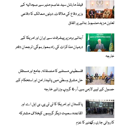
فیلڈ مارشل سید عاصم منیر سے صومالیہ کے
وزیر دفاع کی ملاقات، دونوں ممالک کا دفاعی
تعاون مزید مضبوط بنانے پر اتفاق
آبنائے ہرمز پر پیشرفت سے ایران اور امریکا کے
درمیان مذاکرات کی راہ ہموار ہوگی: ترجمان دفتر
خارجہ
فلسطینی مسئلے کا منصفانہ، جامع اور مستقل
حل مشرق وسطیٰ میں پائیدار امن اور استحکام کے
حصول کے لیے لازمی ہے، آر-4 گروپ وزرائے خارجہ
پاکستان اور امریکا کا ٹی ٹی پی، بی ایل اے اور
القاعدہ سمیت دیگر گروہوں کیخلاف مشترکہ
کارروائی جاری رکھنے کا عزم