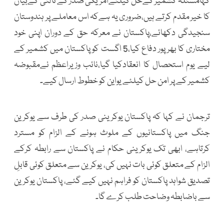
کہامسئلہ کشمیر کےحل کیلئےامریکی صدر کے ثالثی کےبیان
کا خیر مقدم کرتے ہیں،ضروری یہ ہےکہ اس معاملے پر ہندوستان
سنجیدگی دکھائے،پاکستان نے معرکہ حق کے دوران اپنی خود
مختاری کا بھرپور دفاع کیا،5 اگست کو پاکستان میں کشمیر کے
لیے یوم استحصال کا انعقادکیا گیا،نائب وزیراعظم نےمقبوضہ
کشمیر کے پر امن حل کیلئے یواین کو خطوط ارسال کیے۔
ترجمان نے کہا کہ پاکستان یوکرینی صدر کی طرف سے یوکرین
جنگ میں پاکستانیوں کے ملوث ہونے کے الزام کو مسترد
کرتاہے، ابھی تک یوکرینی حکام نے پاکستان سے رابطہ کرکے
الزام کے متعلق کوئی بات نہیں کی، یوکرین سے متعلق کوئی قابلِ
تصدیق شواہد پاکستان کو فراہم نہیں کیے گئے، پاکستان یوکرین
سے باضابطہ وضاحت طلب کرے گا۔