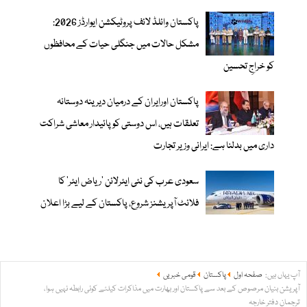
پاکستان وائلڈ لائف پروٹیکشن ایوارڈز 2026:
مشکل حالات میں جنگلی حیات کے محافظوں
کو خراجِ تحسین
پاکستان اورایران کے درمیان دیرینہ دوستانہ
تعلقات ہیں، اس دوستی کوپائیدار معاشی شراکت
داری میں بدلنا ہے: ایرانی وزیر تجارت
سعودی عرب کی نئی ایئرلائن ‘ریاض ایئر’ کا
فلائٹ آپریشنز شروع، پاکستان کے لیے بڑا اعلان
آپ یہاں ہیں:
صفحہ اول
پاکستان
قومی خبریں
آپریشن بنیان مرصوص کے بعد سے پاکستان اور بھارت میں مذاکرات کیلئے کوئی رابطہ نہیں ہوا،
ترجمان دفتر خارجہ