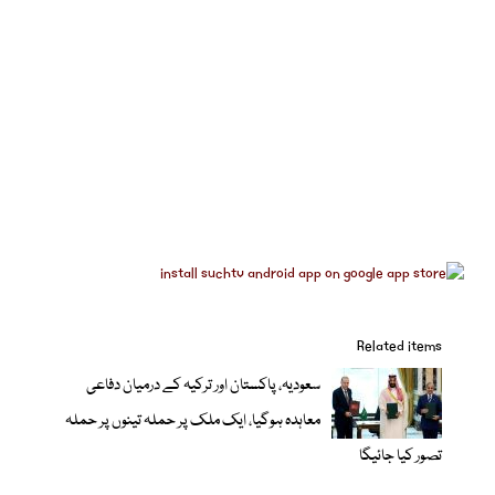
Related items
سعودیہ، پاکستان اور ترکیہ کے درمیان دفاعی
معاہدہ ہوگیا، ایک ملک پر حملہ تینوں پر حملہ
تصور کیا جائیگا