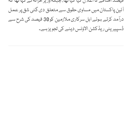
فیصد اضافے کا اعلان کیا گیا تھا، جبکہ وزیر خزانہ نے کہا تھا کہ
آئین پاکستان میں مساوی حقوق سے متعلق دی گئی شق پر عمل
درآمد کرتے ہوئے اہل سرکاری ملازمین کو 30 فیصد کی شرح سے
ڈسپیریٹی ریڈکشن الاؤنس دینے کی تجویز ہے۔