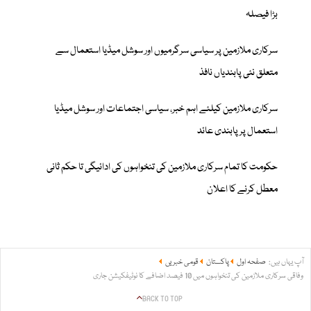
بڑا فیصلہ
سرکاری ملازمین پر سیاسی سرگرمیوں اور سوشل میڈیا استعمال سے
متعلق نئی پابندیاں نافذ
سرکاری ملازمین کیلئے اہم خبر، سیاسی اجتماعات اور سوشل میڈیا
استعمال پر پابندی عائد
حکومت کا تمام سرکاری ملازمین کی تنخواہوں کی ادائیگی تا حکم ثانی
معطل کرنے کا اعلان
آپ یہاں ہیں:
صفحہ اول
پاکستان
قومی خبریں
وفاقی سرکاری ملازمین کی تنخواہوں میں 10 فیصد اضافے کا نوٹیفکیشن جاری
BACK TO TOP