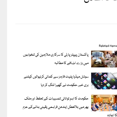
Related item
پاکستان پیپلز پارٹی کا سرکاری ملازمین کی تنخواہوں
میں بڑے اضافے کا مطالبہ
سوشل میڈیا پلیٹ فارمز سے کمائی کرنیوالوں کیلئے
بری خبر، حکومت نے گھیرا تنگ کر دیا
حکومت کا اہم توانائی تنصیبات کے تحفظ اور ملک
بھر میں بلاتعطل ایندھن فراہمی یقینی بنانےکے عزم
ا اعادہ