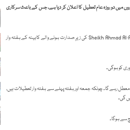
داروں میں دو روزہ عام تعطیل کا اعلان کر دیا ہے، جس کے باعث سرکاری
گلف نیوز کے مطابق یہ فیصلہ وزیرِ اعظم Sheikh Ahmad Al-Abdullah Al-Sabah کی زیرِ صدارت ہونے والے کابینہ کے ہفتہ وار
م معطل رہے گا۔ چونکہ جمعہ اور ہفتہ پہلے سے ہفتہ وار تعطیلات ہیں،
ں گی۔
رچ سے ہوگا۔