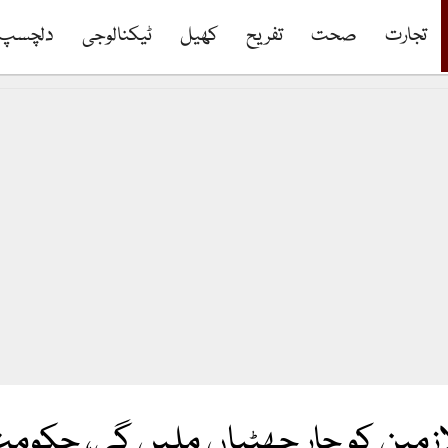
تجارت
صحت
تفریح
کھیل
ٹیکنالوجی
دلچسپ
زمین کو چار چھٹیاں ملیں گی، حکومت