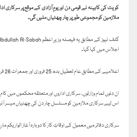
کویت کی کابینہ نے قومی دن اور یومِ آزادی کے موقع پر سرکاری ا
ملازمین کو مجموعی طور پر چار چھٹیاں ملیں گی۔
اجلاس میں کیا گیا۔
اعلامیے کے مطابق عام تعطیل بدھ 25 فروری اور جمعرات 26 فروری کو ہوگی۔
ان دنوں تمام وزارتوں، سرکاری اداروں اور متعلقہ محکموں میں کا
اس لیے سرکاری ملازمین کو مسلسل چار دن کی چھٹیاں میسر آئی
سرکاری دفاتر میں معمول کے اوقاتِ کار کا دوبارہ آغاز اتوار یکم ما