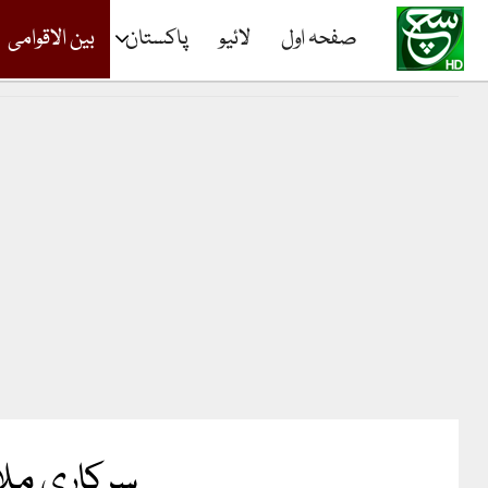
صفحہ اول
لائیو
پاکستان
بین الاقوامی
سرکاری ملا