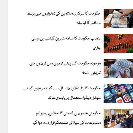
حکومت کا سرکاری ملازمین کی تنخواہوں میں بڑے
اضافے کا فیصلہ
پنجاب حکومت کا اسامہ شیرون کیلئے این او سی
جاری
موجودہ حکومت کے پہلے 2 برس میں قرضوں میں
تاریخی اضافہ
حکومت کا بڑا اعلان، 15 سال سے کم عمر بچوں کیلئے
سوشل میڈیا استعمال پر پابندی عائد
حکومتی خصوصی کمیٹی کا اجلاس، پیٹرولیم
مصنوعات کی سپلائی مستحکم قرار دے دیا گیا