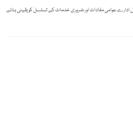
ادارے عوامی مفادات اور ضروری خدمات کے تسلسل کو یقینی بنانے