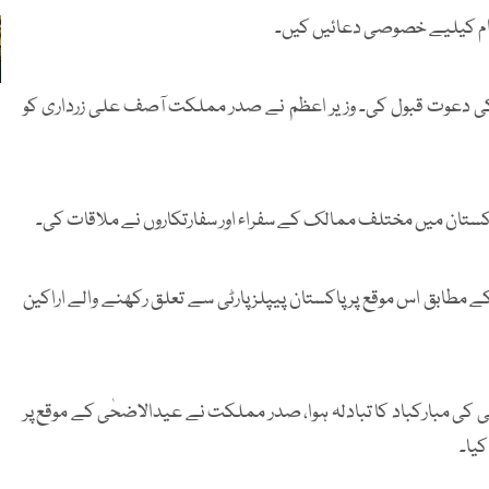
وام کیلیے خصوصی دعائیں کیں۔
 کی دعوت قبول کی۔ وزیر اعظم نے صدر مملکت آصف علی زرداری کو
ستان میں مختلف ممالک کے سفراء اور سفارتکاروں نے ملاقات کی۔
طابق اس موقع پر پاکستان پیپلز پارٹی سے تعلق رکھنے والے اراکین
ی مبارکباد کا تبادلہ ہوا، صدر مملکت نے عیدالاضحٰی کے موقع پر
کیا۔