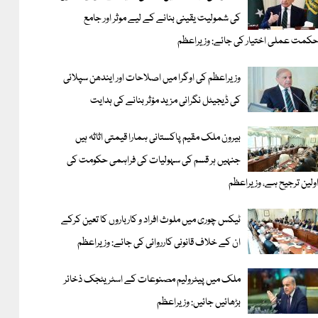
کی شمولیت یقینی بنانے کے لیے موثر اور جامع
کمت عملی اختیار کی جائے: وزیراعظم
وزیراعظم کی اوگرا میں اصلاحات اور ایندھن سپلائی
کی ڈیجیٹل نگرانی مزید مؤثر بنانے کی ہدایت
بیرون ملک مقیم پاکستانی ہمارا قیمتی اثاثہ ہیں
جنہیں ہر قسم کی سہولیات کی فراہمی حکومت کی
ولین ترجیح ہے، وزیراعظم
ٹیکس چوری میں ملوث افراد و کارباروں کا تعین کرکے
ان کے خلاف قانونی کارروائی کی جائے: وزیراعظم
ملک میں پیٹرولیم مصنوعات کے اسٹریٹجک ذخائر
بڑھائیں جائیں: وزیراعظم