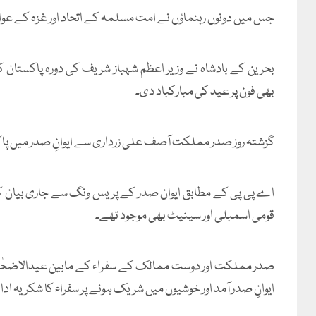
جس میں دونوں رہنماؤں نے امت مسلمہ کے اتحاد اور غزہ کے ع
بحرین کے بادشاہ نے وزیر اعظم شہباز شریف کی دورہ پاکستان
بھی فون پر عید کی مبارکباد دی۔
گزشتہ روز صدر مملکت آصف علی زرداری سے ایوانِ صدر میں پاک
اے پی پی کے مطابق ایوان صدر کے پریس ونگ سے جاری بیان کے م
قومی اسمبلی اور سینیٹ بھی موجود تھے۔
صدر مملکت اور دوست ممالک کے سفراء کے مابین عیدالاضحٰی ک
ایوانِ صدر آمد اور خوشیوں میں شریک ہونے پر سفراء کا شکریہ ادا 