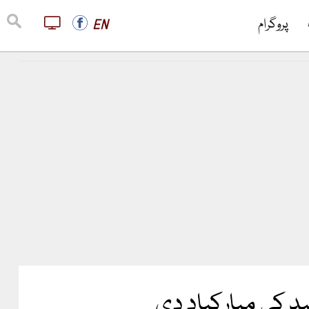
پروگرام
EN
د کی مبارکباد دی