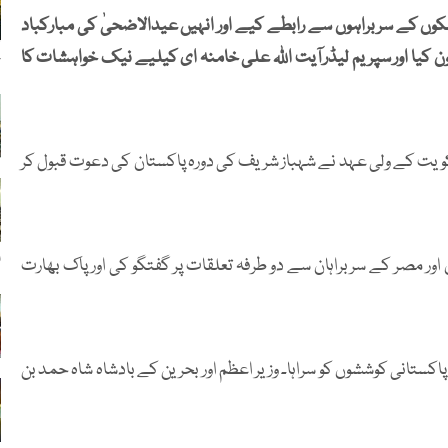
ں کے سربراہوں سے رابطے کیے اور انہیں عیدالاضحیٰ کی مبارکباد
ن کیا اور سپریم لیڈر آیت اللہ علی خامنہ ای کیلیے نیک خواہشات کا
ح
 کویت کے ولی عہد نے شہباز شریف کی دورہ پاکستان کی دعوت قبول کر
ا
 اور مصر کے سربراہان سے دو طرفہ تعلقات پر گفتگو کی اور پاک بھارت
انی کوششوں کو سراہا۔ وزیر اعظم اور بحرین کے بادشاہ شاہ حمد بن