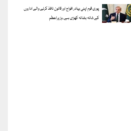
پوری قوم اپنی بہادر افواج اور قانون نافذ کرنے والے اداروں
کے شانہ بشانہ کھڑی ہے، وزیراعظم