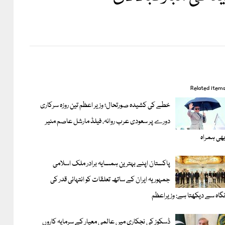
Related item
خطے کی کشیدہ صورتحال؛ وزیر اعظم تین روزہ سرکاری
دورے پر سعودی عرب روانہ، فیلڈ مارشل عاصم منیر
ھی ہمراہ
پاکستان اپنے بہترین ہمسایہ برادر ملک اسلامی
جمہوریہ ایران کے ساتھ تعلقات کو انتہائی قدر کی
گاہ سے دیکھتا ہے: وزیراعظم
ڈسکوز کی نجکاری میں عالمی معیار کے سرمایہ کاروں