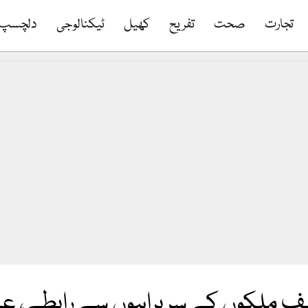
تجارت
صحت
تفریح
کھیل
ٹیکنالوجی
دلچسپ
ف ملکوں کے سربراہوں سے رابطے، عی