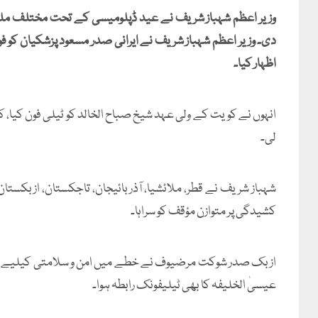
وزیر اعظم شہباز شریف نے عید ڈپلومیسی کے تحت مختلف ملکو
دی۔ وزیر اعظم شہباز شریف نے ایرانی صدر مسعود پزشکیان کو فو
اظہار کیا۔
انہوں نے کویت کے ولی عہد شیخ صباح الخالد کو ٹیلی فون کیا،
لی۔
شہباز شریف نے قطر، ملائشیا، آذربائیجان، تاجکستان، ازبکستان
کشیدگی پر متوازن مؤقف کو سراہا۔
ازبک صدر شوکت مرضیوف نے خطے میں امن و سلامتی کیلیے پاکست
عیسیٰ الخلیفہ کا بھی ٹیلیفونک رابطہ ہوا۔