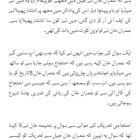
ہے کہ عمران خان نے جیل میں مجھے جو پیغام دیا وہ میں نے
میڈیا اور باہر پہنچا دیا، اس کی پاداش میں مجھ پر انتشار پھیلانے
کی ایف آئی آر کر دی گئی، میں نے کون سا انتشار پھیلایا ہے،
عمران خان نے تو اوپن کورٹ میں بات کی تھی۔
ایک سوال کے جواب میں انہوں نے کہا کہ جب بھی آپ سنیں گے
کہ عمران خان کہہ رہے ہیں کہ احتجاج ہونے جارہا ہے تو ساتھ
ہی میڈیا پر خوشخبریاں چل پڑتی ہیں کہ عمران خان 5 تاریخ کو رہا
ہو رہے ہیں، اب سب کو سمجھ آ رہی ہے کہ جیسے ہی احتجاج
کی کال آتی ہے تو عمران خان کی رہائی کی خبریں چلنا شروع
ہوجاتی ہیں۔
احتجاجی تحریک کے حوالے سے سوال پر علیمہ خان نےکا کہنا
تھا کہ سوال یہ نہیں کہ عمران خان جیل سے تحریک کو کیسے