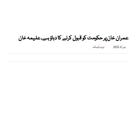
عمران خان پر حکومت کو قبول کرنے کا دباؤ ہے، علیمہ خان
جون 4, 2025
ویب ڈیسک