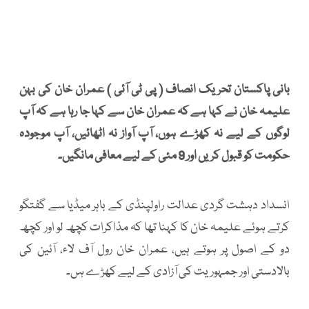
بانی پاکستان تحریک انصاف ( پی ٹی آئی ) عمران خان کی بہن
علیمہ خان نے کہا ہے کہ عمران خان سے کہا جا رہا ہے کہ آپ
لوگوں کے لیے نہ کھڑے ہوں، آپ آواز نہ اٹھائیں، آپ موجودہ
حکومت کو قبول کریں اور 9 مئی کے لیے معافی مانگیں۔
انسداد دہشت گردی عدالت راولپنڈی کے باہر میڈیا سے گفتگو
کرتے ہوئے علیمہ خان کا کہنا تھا کہ مذاکرات کچھ لو اور کچھ
دو کے اصول پر ہوتے ہیں، عمران خان رول آف لاء، آئین کی
بالادستی اور جمہوریت کی آزادی کے لیے کھڑے ہں۔