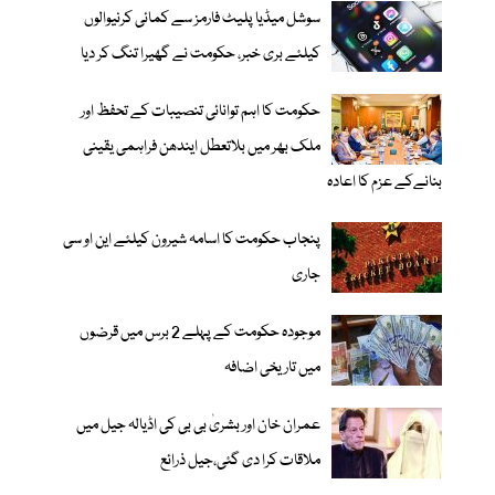
سوشل میڈیا پلیٹ فارمز سے کمائی کرنیوالوں
کیلئے بری خبر، حکومت نے گھیرا تنگ کر دیا
حکومت کا اہم توانائی تنصیبات کے تحفظ اور
ملک بھر میں بلاتعطل ایندھن فراہمی یقینی
بنانےکے عزم کا اعادہ
پنجاب حکومت کا اسامہ شیرون کیلئے این او سی
جاری
موجودہ حکومت کے پہلے 2 برس میں قرضوں
میں تاریخی اضافہ
عمران خان اور بشریٰ بی بی کی اڈیالہ جیل میں
ملاقات کرا دی گئی،جیل ذرائع