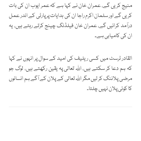
منیج کریں گے، عمران خان نے کہا ہے کہ عمر ایوب ان کی بات
کریں گے اور سلمان اکرم راجا ان کی ہدایات پر پارٹی کے اندر عمل
درآمد کرائیں گے، عمران خان فیلڈنگ چینج کرتے رہتے ہیں، یہ
ان کی کامیابی ہے۔
القادر ٹرسٹ میں کسی ریلیف کی امید کے سوال پر انہوں نے کہا
کہ ہم دعا کر سکتے ہیں، اللہ تعالی پہ یقین رکھتے ہیں، لوگ جو
مرضی پلاننگ کر لیں مگر اللہ تعالی کے پلان کے آگے ہم انسانوں
کا کوئی پلان نہیں چلتا۔