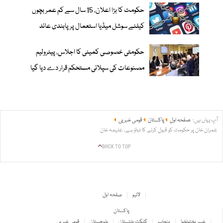
حکومت کا بڑا اعلان، 15 سال سے کم عمر بچوں
کیلئے سوشل میڈیا استعمال پر پابندی عائد
حکومتی خصوصی کمیٹی کا اجلاس، پیٹرولیم
مصنوعات کی سپلائی مستحکم قرار دے دیا گیا
آپ یہاں ہیں:
صفحہ اول
پاکستان
قومی خبریں
عمران خان پر حکومت کو قبول کرنے کا دباؤ ہے، علیمہ خان
BACK TO TOP
لائیو
صفحہ اول
پاکستان
خیبر پختونخوا
پنجاب
گلگت بلتستان
بلوچستان
قومی خبریں