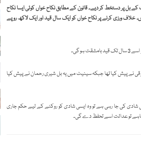
بل پر دستخط کر دیے۔ قانون کے مطابق نکاح خواں کوئی ایسا نکاح
ونوں فریق 18 سال سے کم عمر ہوں، خلاف ورزی کرنے پر نکاح خواں کو ایک سال قید اور ایک لاکھ روپے
قی نے پیش کیا تھا جبکہ سینیٹ میں یہ بل شیری رحمان نے پیش کیا
ی شادی کی جا رہی ہے تو وہ ایسی شادی کو روکنے کے لیے حکم جاری
 چاہے تو عدالت اسے تحفظ دے گی۔