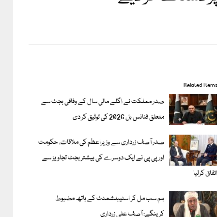
Related item
صدر مملکت نے اگلے مالی سال کے وفاقی بجٹ سے
متعلق فنانس بل 2026 کی توثیق کر دی
صدر آصف زرداری سے وزیراعظم کی ملاقات، حکومت
اور پی پی نے ایک دوسرے کی بیشتر بجٹ تجاویز سے
تفاق کرلیا
ہم سب مل کر اسٹیبلشمنٹ کے ہاتھ مضبوط
کرینگے: آصف علی زرداری