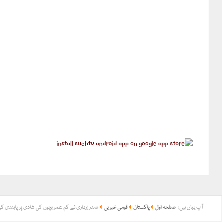
آپ یہاں ہیں:
صفحہ اول
پاکستان
قومی خبریں
صدر زرداری نے کم عمر بچوں کی شادی پر پابندی ک