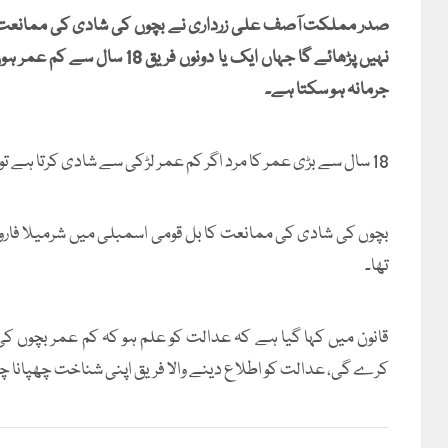
صدر مملکت آصف علی زرداری نے بچوں کی شادی کی ممانعت کے 
نہیں پڑھائے گا جہاں ایک یا د
جرمانہ ہو سکتا ہے۔
18 سال سے بڑی عمر کا مرد اگر کم عمر لڑکی سے شادی کرتا ہے تو اسے 3 سال تک قید بامشقت ہو گی۔
بچوں کی شادی کی ممانعت کا بل قومی اسمبلی میں شرمیلا فارو
تھا۔
قانون میں کہا گیا ہے کہ عدالت کو علم ہو کہ کم عمر بچوں ک
کرے گی، عدالت کو اطلاع دینے والا فریق اپنی شناخت چھپانا