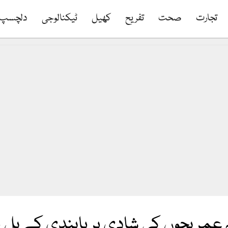
تجارت
صحت
تفریح
کھیل
ٹیکنالوجی
دلچسپ
 عمر بچوں کی شادی پر پابندی کے بل 