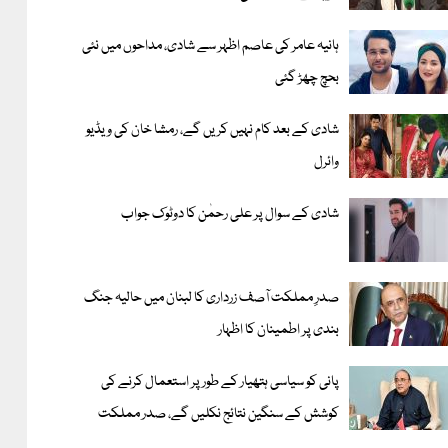
ہانیہ عامر کی عاصم اظہر سے شادی، مداحوں میں نئی
بحچ چھڑ گئی
شادی کے بعد کام نہیں کریں گے، رمشا خان کی ویڈیو
وائرل
شادی کے سوال پر علی رحمٰن کا دوٹوک جواب
صدرِ مملکت آصف زرداری کا لبنان میں حالیہ جنگ
بندی پر اطمینان کا اظہار
پانی کو سیاسی ہتھیار کے طور پر استعمال کرنے کی
کوشش کے سنگین نتائج نکلیں گے، صدر مملکت