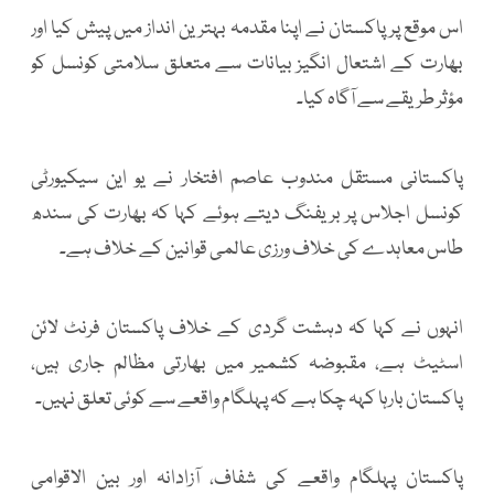
اس موقع پر پاکستان نے اپنا مقدمہ بہترین انداز میں پیش کیا اور
بھارت کے اشتعال انگیز بیانات سے متعلق سلامتی کونسل کو
مؤثر طریقے سے آگاہ کیا۔
پاکستانی مستقل مندوب عاصم افتخار نے یو این سیکیورٹی
کونسل اجلاس پر بریفنگ دیتے ہوئے کہا کہ بھارت کی سندھ
طاس معاہدے کی خلاف ورزی عالمی قوانین کے خلاف ہے۔
انہوں نے کہا کہ دہشت گردی کے خلاف پاکستان فرنٹ لائن
اسٹیٹ ہے، مقبوضہ کشمیر میں بھارتی مظالم جاری ہیں،
پاکستان بارہا کہہ چکا ہے کہ پہلگام واقعے سے کوئی تعلق نہیں۔
پاکستان پہلگام واقعے کی شفاف، آزادانہ اور بین الاقوامی