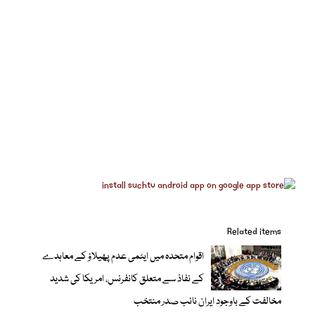
Related items
اقوام متحدہ میں ایٹمی عدم پھیلاؤ کے معاہدے
کے نفاذ سے متعلق کانفرنس، امریکا کی شدید
مخالفت کے باوجود ایران نائب صدر منتخب