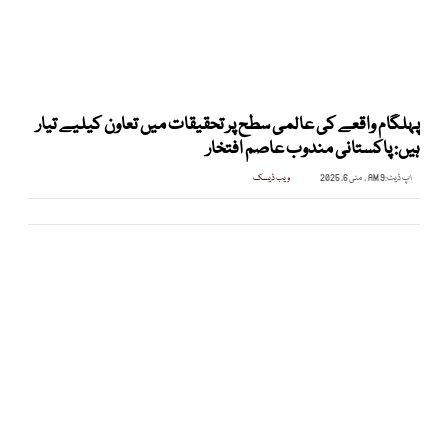
پہلگام واقعے کی عالمی سطح پر تحقیقات میں تعاون کیلیے تیار
ہیں: پاکستانی مندوب عاصم افتخار
اپ ڈیٹ:
9 AM , مئی 6, 2025
ویب ڈیسک