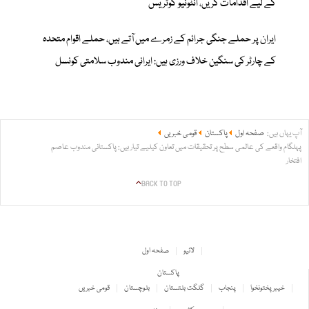
کے لیے اقدامات کریں، انٹونیو گوٹریس
ایران پر حملے جنگی جرائم کے زمرے میں آتے ہیں، حملے اقوام متحدہ
کے چارٹر کی سنگین خلاف ورزی ہیں: ایرانی مندوب سلامتی کونسل
آپ یہاں ہیں:
صفحہ اول
پاکستان
قومی خبریں
پہلگام واقعے کی عالمی سطح پر تحقیقات میں تعاون کیلیے تیار ہیں: پاکستانی مندوب عاصم
افتخار
BACK TO TOP
لائیو
صفحہ اول
پاکستان
خیبر پختونخوا
پنجاب
گلگت بلتستان
بلوچستان
قومی خبریں