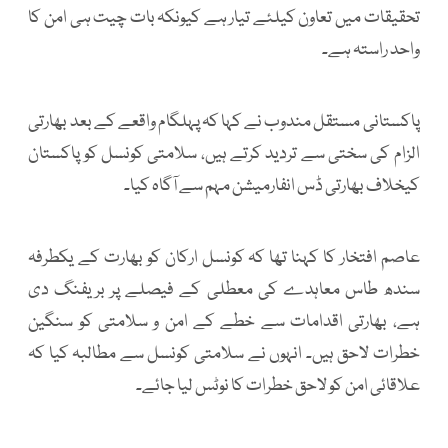
تحقیقات میں تعاون کیلئے تیار ہے کیونکہ بات چیت ہی امن کا
واحد راستہ ہے۔
پاکستانی مستقل مندوب نے کہا کہ پہلگام واقعے کے بعد بھارتی
الزام کی سختی سے تردید کرتے ہیں، سلامتی کونسل کو پاکستان
کیخلاف بھارتی ڈس انفارمیشن مہم سے آگاہ کیا۔
عاصم افتخار کا کہنا تھا کہ کونسل ارکان کو بھارت کے یکطرفہ
سندھ طاس معاہدے کی معطلی کے فیصلے پر بریفنگ دی
ہے، بھارتی اقدامات سے خطے کے امن و سلامتی کو سنگین
خطرات لاحق ہیں۔ انہوں نے سلامتی کونسل سے مطالبہ کیا کہ
علاقائی امن کو لاحق خطرات کا نوٹس لیا جائے۔