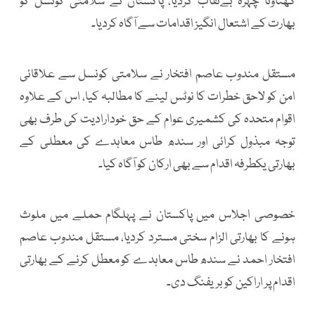
گھناؤنا چہرہ بےنقاب کردیا، پاکستان نے سلامتی کونسل کو
بھارت کے اشتعال انگیز اقدامات سے آگاہ کردیا۔
مستقل مندوب عاصم افتخار نے سلامتی کونسل سے علاقائی
امن کو لاحق خطرات کا نوٹس لینے کا مطالبہ کیا، اس کے علاوہ
اقوام متحدہ کی کشمیری عوام کے حق خودارادیت کی طرف بھی
توجہ مبذول کرائی اور سندھ طاس معاہدے کی معطلی کے
بھارتی یکطرفہ اقدام سے بھی ارکان کو آگاہ کیا۔
خصوصی اجلاس میں پاکستان نے پہلگام حملے میں ملوث
ہونے کا بھارتی الزام سختی مسترد کردیا، مستقل مندوب عاصم
افتخار احمد نے سندھ طاس معاہدے کو معطل کرنے کے بھارتی
اقدام پر اراکین کو بریفنگ دی۔