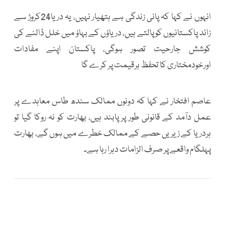
انہوں نے کہا کہ پانی زندگی ہے ہتھیار نہیں، یہ دریا24کروڑ سے
زائد پاکستانیوں کو پالتے ہیں، دریاؤں کے بہاؤ میں خلل ڈالنے کی
کوشش جارحیت تصور ہوگی، پاکستان اپنے مفادات
اورخودمختاری کا تحفظ ہرقیمت پر کرے گا
عاصم افتخار نے کہا کہ دونوں ممالک سندھ طاس معاہدے پر
عمل دآمد کے قانونی طور پر پابند ہیں، بھارت کو نہ روکا گیا تو
ہردریا کے زیریں حصے کے ممالک خطرے میں ہوں گے، بھارت
پہلگام واقعے پر صرف الزامات دہرا رہا ہے۔