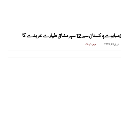
زمبابوے پاکستان سے 12 سپر مشاق طیارے خریدے گا
اپریل 23, 2025
ویب ڈیسک