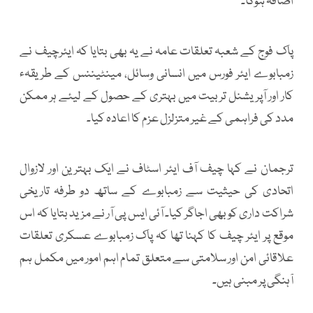
اضافہ ہوگا۔
پاک فوج کے شعبہ تعلقات عامہ نے یہ بھی بتایا کہ ایئرچیف نے
زمبابوے ایئر فورس میں انسانی وسائل، مینٹیننس کے طریقہء
کار اور آپریشنل تربیت میں بہتری کے حصول کے لیئے ہر ممکن
مدد کی فراہمی کے غیر متزلزل عزم کا اعادہ کیا۔
ترجمان نے کہا چیف آف ایئر اسٹاف نے ایک بہترین اور لازوال
اتحادی کی حیثیت سے زمبابوے کے ساتھ دو طرفہ تاریخی
شراکت داری کو بھی اجاگر کیا۔ آئی ایس پی آر نے مزید بتایا کہ اس
موقع پر ایئر چیف کا کہنا تھا کہ پاک زمبابوے عسکری تعلقات
علاقائی امن اور سلامتی سے متعلق تمام اہم امور میں مکمل ہم
آہنگی پر مبنی ہیں۔