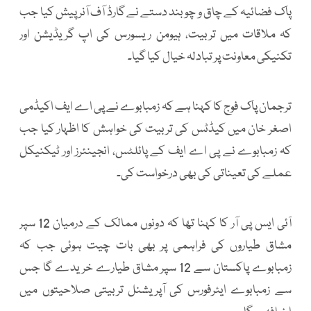
پاک فضائیہ کے چاق و چوبند دستے نے گارڈ آف آنر پیش کیا جب
کہ ملاقات میں تربیت، ہیومن ریسورس کی اپ گریڈیشن اور
تکنیکی معاونت پر تبادلہ خیال کیا گیا۔
ترجمان پاک فوج کا کہنا ہے کہ زمبابوے نے پی اے ایف اکیڈمی
اصغر خان میں کیڈٹس کی تربیت کی خواہش کا اظہار کیا جب
کہ زمبابوے نے پی اے ایف کے پائلٹس، انجینئرز اور ٹیکنیکل
عملے کی تعیناتی کی بھی درخواست کی۔
آئی ایس پی آر کا کہنا تھا کہ دونوں ممالک کے درمیان 12 سپر
مشاق طیاروں کی فراہمی پر بھی بات چیت ہوئی جب کہ
زمبابوے پاکستان سے 12 سپر مشاق طیارے خریدے گا جس
سے زمبابوے ایئرفورس کی آپریشنل تربیتی صلاحیتوں میں