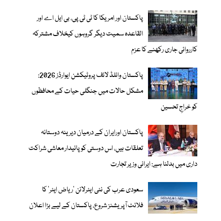
پاکستان اور امریکا کا ٹی ٹی پی، بی ایل اے اور
القاعدہ سمیت دیگر گروہوں کیخلاف مشترکہ
کارروائی جاری رکھنے کا عزم
پاکستان وائلڈ لائف پروٹیکشن ایوارڈز 2026:
مشکل حالات میں جنگلی حیات کے محافظوں
کو خراجِ تحسین
پاکستان اورایران کے درمیان دیرینہ دوستانہ
تعلقات ہیں، اس دوستی کوپائیدار معاشی شراکت
داری میں بدلنا ہے: ایرانی وزیر تجارت
سعودی عرب کی نئی ایئرلائن ‘ریاض ایئر’ کا
فلائٹ آپریشنز شروع، پاکستان کے لیے بڑا اعلان