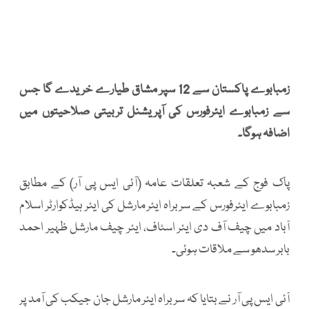
زمبابوے پاکستان سے 12 سپر مشاق طیارے خریدے گا جس
سے زمبابوے ایئرفورس کی آپریشنل تربیتی صلاحیتوں میں
اضافہ ہوگا۔
پاک فوج کے شعبہ تعلقات عامہ (آئی ایس پی آر) کے مطابق
زمبابوے ایئرفورس کے سربراہ ایئر مارشل کی ایئر ہیڈکوارٹر اسلام
آباد میں چیف آف دی ایئر اسٹاف، ایئر چیف مارشل ظہیر احمد
بابر سدھو سے ملاقات ہوئی۔
آئی ایس پی آر نے بتایا کہ سربراہ ایئر مارشل جان جیکب کی آمد پر