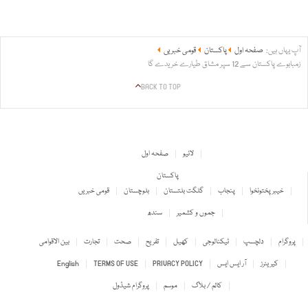
آپ یہاں ہیں:
صفحہ اول
پاکستان
قومی خبریں
زمبابوے پاکستان سے 12 سپر مشاق طیارے خریدے گا
BACK TO TOP
لائیو
صفحہ اول
پاکستان
خیبر پختونخوا
پنجاب
گلگت بلتستان
بلوچستان
قومی خبریں
جموں و کشمیر
سندھ
پروگرام
دلچسپ
ٹیکنالوجی
کھیل
تفریح
صحت
تجارت
بین الاقوامی
کیریئرز
آر ایس ایس
PRIVACY POLICY
TERMS OF USE
English
کالم / بلاگ
موسم
پروگرام شیڈول