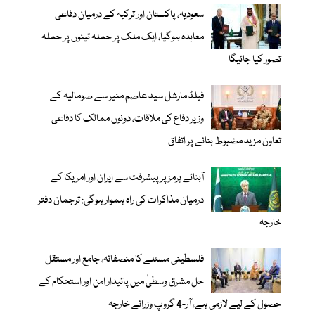
سعودیہ، پاکستان اور ترکیہ کے درمیان دفاعی
معاہدہ ہوگیا، ایک ملک پر حملہ تینوں پر حملہ
تصور کیا جائیگا
فیلڈ مارشل سید عاصم منیر سے صومالیہ کے
وزیر دفاع کی ملاقات، دونوں ممالک کا دفاعی
تعاون مزید مضبوط بنانے پر اتفاق
آبنائے ہرمز پر پیشرفت سے ایران اور امریکا کے
درمیان مذاکرات کی راہ ہموار ہوگی: ترجمان دفتر
خارجہ
فلسطینی مسئلے کا منصفانہ، جامع اور مستقل
حل مشرق وسطیٰ میں پائیدار امن اور استحکام کے
حصول کے لیے لازمی ہے، آر-4 گروپ وزرائے خارجہ