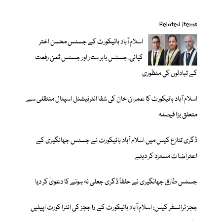
Related items
اسلام آباد ہائیکورٹ کے جسٹس محسن اختر
کیانی، جسٹس بابر ستار اور جسٹس ثمن رفعت
کے تبادلوں کی منظوری
اسلام آباد ہائیکورٹ کا عمران خان کی شفا انٹرنیشنل اسپتال منتقلی سے
متعلق بڑا فیصلہ
ڈگری تنازع کیس میں اسلام آباد ہائیکورٹ نے جسٹس جہانگیری کے
اعتراضات مسترد کر دیئے
جسٹس طارق جہانگیری نے حلفاً ڈگری جعلی نہ ہونے کا دعویٰ کر دیا
ججز ٹرانسفر کیس: اسلام آباد ہائیکورٹ کے 5 ججز کی انٹرا کورٹ اپیلیں