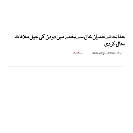
عدالت نے عمران خان سے ہفتے میں دو دن کی جیل ملاقات
بحال کر دی
اپ ڈیٹ:
12 PM , مارچ 24, 2025
ویب ڈیسک