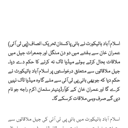
اسلام آباد ہائیکورٹ نے بانی پاکستان تحریک انصاف (پی ٹی آئی)
عمران خان سے ہفتے میں دو دن منگل اور جمعرات جیل میں
ملاقات بحال کرتے ہوئے میڈیا ٹاک نہ کرنے کا حکم دے دیا۔
جیل ملاقاتوں سے متعلق درخواستوں پر اسلام آباد ہائیکورٹ نے
حکم دیا کہ جو بھی بانی پی ٹی آئی سے ملے گا وہ میڈیا ٹاک نہیں
کرے گا اور عمران خان کے کوآرڈینیٹر سلمان اکرم راجہ جو نام
دیں گے صرف وہی ملاقات کر سکے گا۔
اسلام آباد ہائیکورٹ میں بانئ پی ٹی آئی کی جیل ملاقاتوں سے