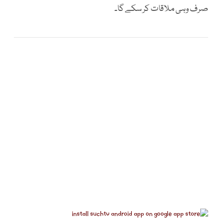
صرف وہی ملاقات کر سکے گا۔