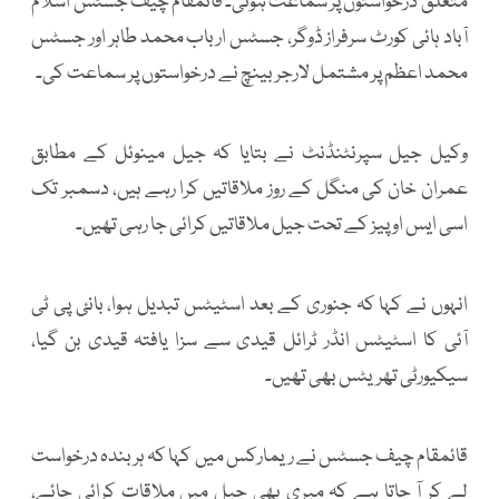
متعلق درخواستوں پر سماعت ہوئی۔ قائمقام چیف جسٹس اسلام
آباد ہائی کورٹ سرفراز ڈوگر، جسٹس ارباب محمد طاہر اور جسٹس
محمد اعظم پر مشتمل لارجر بینچ نے درخواستوں پر سماعت کی۔
وکیل جیل سپرنٹنڈنٹ نے بتایا کہ جیل مینوئل کے مطابق
عمران خان کی منگل کے روز ملاقاتیں کرا رہے ہیں، دسمبر تک
اسی ایس او پیز کے تحت جیل ملاقاتیں کرائی جا رہی تھیں۔
انہوں نے کہا کہ جنوری کے بعد اسٹیٹس تبدیل ہوا، بانئ پی ٹی
آئی کا اسٹیٹس انڈر ٹرائل قیدی سے سزا یافتہ قیدی بن گیا،
سیکیورٹی تھریٹس بھی تھیں۔
قائمقام چیف جسٹس نے ریمارکس میں کہا کہ ہر بندہ درخواست
لے کر آ جاتا ہے کہ میری بھی جیل میں ملاقات کرائی جائے،