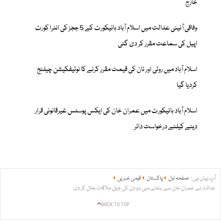
خارج
وفاقی آئینی عدالت میں اسلام آباد ہائیکورٹ کے 5 ججز کی انٹرا کورٹ
اپیل کی سماعت مقرر کر دی گئی
اسلام آباد میں روٹی اور نان کی قیمت مقرر کرنے کا نوٹیفکیشن چیلنج
کردیا گیا
اسلام آباد ہائیکورٹ میں عمران خان کی ایکس پوسٹس غیرقانونی قرار
دینے کیلئے درخواست دائر
آپ یہاں ہیں:
صفحہ اول
پاکستان
قومی خبریں
عدالت نے عمران خان سے ہفتے میں دو دن کی جیل ملاقات بحال کر دی
BACK TO TOP