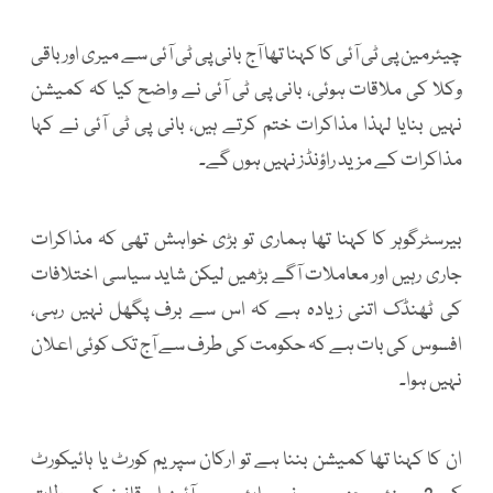
چیئرمین پی ٹی آئی کا کہنا تھا آج بانی پی ٹی آئی سے میری اور باقی
وکلا کی ملاقات ہوئی، بانی پی ٹی آئی نے واضح کیا کہ کمیشن
نہیں بنایا لہذا مذاکرات ختم کرتے ہیں، بانی پی ٹی آئی نے کہا
مذاکرات کے مزید راؤنڈز نہیں ہوں گے۔
بیرسٹرگوہر کا کہنا تھا ہماری تو بڑی خواہش تھی کہ مذاکرات
جاری رہیں اور معاملات آگے بڑھیں لیکن شاید سیاسی اختلافات
کی ٹھنڈک اتنی زیادہ ہے کہ اس سے برف پگھل نہیں رہی،
افسوس کی بات ہے کہ حکومت کی طرف سے آج تک کوئی اعلان
نہیں ہوا۔
ان کا کہنا تھا کمیشن بننا ہے تو ارکان سپریم کورٹ یا ہائیکورٹ