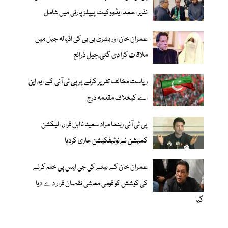
نذیر احمد ایڈووکیٹ پیپلزپارٹی میں شامل
عمران خان اور بشریٰ بی بی کی اڈیالہ جیل میں
ملاقات کرا دی گئی،جیل ذرائع
ریاست مخالف تقریر کرنے پر پی ٹی آئی کے ایم این
اے کیخلاف مقدمہ درج
پی ٹی آئی رہنما مراد سعید نااہل قرار، الیکشن
کمیشن نےنوٹیفکیشن جاری کردیا
عمران خان کے بیٹے کی جی ایس پی ختم کرنے
کی کوشش کو قومی معاشی نقصان قرار دے دیا
گیا