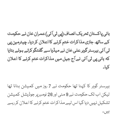
بانی پاکستان تحریک انصاف (پی ٹی آئی) عمران خان نے حکومت
کے ساتھ جازی مذاکرات ختم کرنے کا اعلان کر دیا۔ چیئرمین پی
ٹی آئی بیرسٹر گوہر علی خان نے میڈیا سے گفتگو کرتے ہوئے بتایا
کہ بانی پی ٹی آئی نے آج جیل میں مذاکرات ختم کرنے کا اعلان
کیا۔
بیرسٹر گوہر کا کہنا تھا حکومت نے 7 روز میں کمیشن بنانا تھا
لیکن اب تک حکومت نے 9 مئی اور 26 نومبر پر جوڈیشل کمیشن
تشکیل نہیں دیا گیا اس لیے مذاکرات ختم کرنے کا اعلان کر رہے
ہیں۔