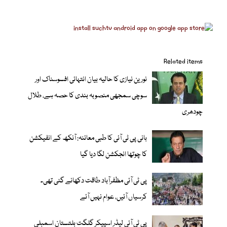
Related items
نورین نیازی کا حالیہ بیان انتہائی افسوسناک اور
سوچی سمجھی منصوبہ بندی کا حصہ ہے، طلال
چودھری
بانی پی ٹی آئی کا طبی معائنہ: آنکھ کے انفیکشن
کا چوتھا انجکشن لگا دیا گیا
پی ٹی آئی مظفرآباد طاقت دکھانے گئی تھی۔
کرسیاں آئیں، عوام نہیں آئے
پی ٹی آئی لیڈر اسپیکر گلگت بلتستان اسمبلی