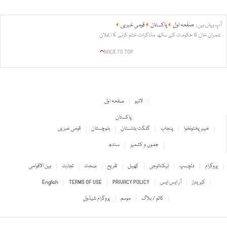
آپ یہاں ہیں:
صفحہ اول
پاکستان
قومی خبریں
عمران خان کا حکومت کے ساتھ مذاکرات ختم کرنے کا اعلان
BACK TO TOP
لائیو
صفحہ اول
پاکستان
خیبر پختونخوا
پنجاب
گلگت بلتستان
بلوچستان
قومی خبریں
جموں و کشمیر
سندھ
پروگرام
دلچسپ
ٹیکنالوجی
کھیل
تفریح
صحت
تجارت
بین الاقوامی
کیریئرز
آر ایس ایس
PRIVACY POLICY
TERMS OF USE
English
کالم / بلاگ
موسم
پروگرام شیڈول