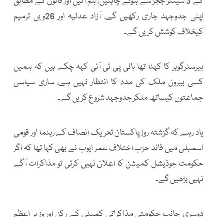
کے 3 سینئر ججز سے ہونے چاہئیں، ہم آئین اور قانون کے مطابق
اپنی جدوجہد جاری رکھیں گے، آزاد عدلیہ اور 26ویں ترمیم
کیخلاف کوشش کریں گے۔
بیرسٹرگوہر کا کہنا تھا بانی پی ٹی آئی کہہ چکے ہیں کہ ہمیں
کسی بیرون ملک کی مدد کا انتظار نہیں ہے، ساری سیاسی
جماعتوں کیساتھ ملکر جدوجہد شروع کریں گے۔
یاد رہے کہ گزشتہ روز پاکستان تحریک انصاف کے رہنما اور قومی
اسمبلی میں قائد حزب اختلاف عمر ایوب نے بھی کہا تھا کہ اگر
حکومت جوڈیشل کمیشن کا اعلان نہیں کرتی تو مذاکرات آگے
نہیں بڑھیں گے۔
دوسری جانب حکومتی مذاکراتی کمیٹی کے رکن اور وزیر اعظم