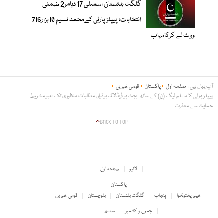
گلگت بلتستان اسمبلی 17 دیامر2 ضمنی
انتخابات؛ پیپلزپارٹی کےمحمد نسیم 10ہزار716
ووٹ لے کرکامیاب
آپ یہاں ہیں:
صفحہ اول
پاکستان
قومی خبریں
پیپلز پارٹی کا مسلم لیگ (ن) کے ساتھ بجٹ پر ڈیڈلاک برقرار، مطالبات منظوری تک غیر مشروط
حمایت سے معذرت
BACK TO TOP
لائیو
صفحہ اول
پاکستان
خیبر پختونخوا
پنجاب
گلگت بلتستان
بلوچستان
قومی خبریں
جموں و کشمیر
سندھ