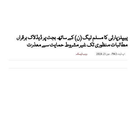
پیپلز پارٹی کا مسلم لیگ (ن) کے ساتھ بجٹ پر ڈیڈلاک برقرار،
مطالبات منظوری تک غیر مشروط حمایت سے معذرت
اپ ڈیٹ:
2 PM , جون 21, 2024
ویب ڈیسک