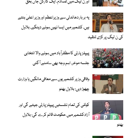
اور ن لیگ میں تصادم، ایک کارکن جاں بحق
یہ ہر بار دھاندلی سے وزیراعظم اور وزیر اعلیٰ بنتے
ہیں، کشمیر میں ایسا نہیں ہونے دینگے، بلاول
کی ن لیگ پر کڑی تنقید
پیپلز پارٹی کا مظفرآباد میں ہونے والا انتخابی
جلسہ موخر، اہم وجہ بھی سامنے آگئی
وفاقی وزیر کشمیریوں سے معافی مانگیں یا وزارت
چھوڑ دیں: بلاول بھٹو
کوٹلی کی تمام نشستیں پیپلزپارٹی جیتے گی اور
آزادکشمیر میں حکومت قائم کرے گی: بلاول
بھٹو