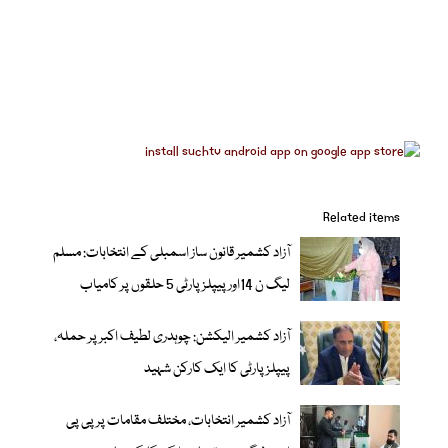
Related items
آزاد کشمیر قانون ساز اسمبلی کے انتخابات: مسلم
ليگ ن 14اور پیپلزپارٹی 5 حلقوں پر کامیاب
آزاد کشمیر الیکشن: چوہدری لطیف اکبر پر حملہ،
پیپلز پارٹی کا ایک کارکن شہید
آزاد کشمیر انتخابات، مختلف مقامات پر پی پی