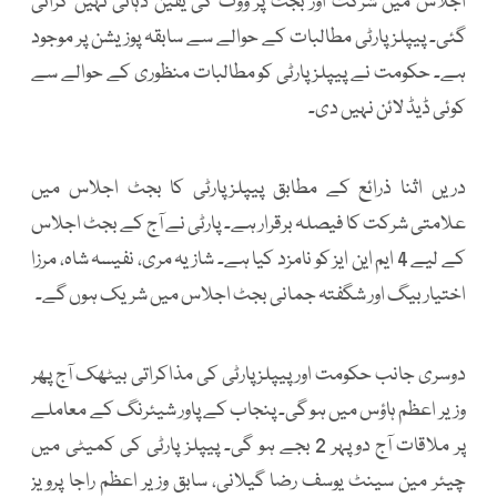
اجلاس میں شرکت اور بجٹ پر ووٹ کی یقین دہانی نہیں کرائی
گئی۔ پیپلزپارٹی مطالبات کے حوالے سے سابقہ پوزیشن پر موجود
ہے۔ حکومت نے پیپلزپارٹی کو مطالبات منظوری کے حوالے سے
کوئی ڈیڈ لائن نہیں دی۔
دریں اثنا ذرائع کے مطابق پیپلزپارٹی کا بجٹ اجلاس میں
علامتی شرکت کا فیصلہ برقرار ہے۔ پارٹی نے آج کے بجٹ اجلاس
کے لیے 4 ایم این ایز کو نامزد کیا ہے۔ شازیہ مری، نفیسہ شاہ، مرزا
اختیار بیگ اور شگفتہ جمانی بجٹ اجلاس میں شریک ہوں گے۔
دوسری جانب حکومت اور پیپلز پارٹی کی مذاکراتی بیٹھک آج پھر
وزیر اعظم ہاؤس میں ہو گی۔ پنجاب کے پاور شیئرنگ کے معاملے
پر ملاقات آج دوپہر 2 بجے ہو گی۔ پیپلز پارٹی کی کمیٹی میں
چیئر مین سینٹ یوسف رضا گیلانی، سابق وزیر اعظم راجا پرویز