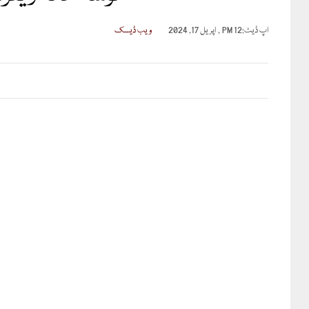
اپ ڈیٹ:
12 PM , اپریل 17, 2024
ویب ڈیسک