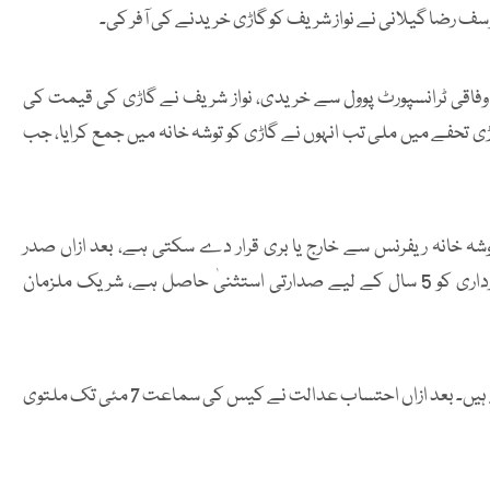
 یوسف رضا گیلانی نے نواز شریف کو گاڑی خریدنے کی آفر کی۔
 وفاقی ٹرانسپورٹ پوول سے خریدی، نواز شریف نے گاڑی کی قیمت کی
 تحفے میں ملی تب انہوں نے گاڑی کو توشہ خانہ میں جمع کرایا، جب
شہ خانہ ریفرنس سے خارج یا بری قرار دے سکتی ہے، بعد ازاں صدر
مملکت کے وکیل ارشد تبریز نے مؤقف اپنایا کہ آصف علی زرداری کو 5 سال کے لیے صدارتی استثنیٰ حاصل ہے، شریک ملزمان
عدالت نے ریمارکس دیے کہ آئندہ سماعت پر اس کو دیکھ لیتے ہیں۔ بعد ازاں احتساب عدالت نے کیس کی سماعت 7 مئی تک ملتوی