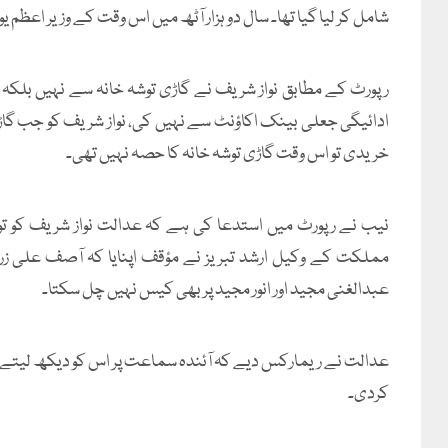
شامل کر لیا گیا تھا۔ سال دو ہزار آٹھ میں اس وقت کے وزیر اعظم
رپورٹ کے مطابق نواز شریف نے گاڑی توشہ خانہ سے نہیں بلکہ
ادائیگی جعلی بینک اکاؤنٹ سے نہیں کی، نواز شریف کو جب گاڑی
خریدی تو اس وقت گاڑی توشہ خانہ کا حصہ نہیں تھی۔
نیب نے رپورٹ میں استدعا کی ہے کہ عدالت نواز شریف کو تو
عبدالغنی مجید اور انور مجید پر بھی کیس نہیں چل سکتا۔
کردی۔