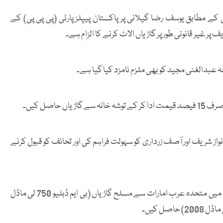
ے مطابق یوسف رضا گیلانی پر پاکستان پیپلز پارٹی (پی پی پی) کے
ر غیر قانونی طور پر گاڑیاں الاٹ کرنے کا الزام ہے۔
 عبدالغنی مجید کو بھی ملزم نامزد کیا گیا ہے۔
حاصل کیں۔
واز شریف اور آصف زرداری کو سہولت فراہم کی اور تحائف کو قبول کرنے
ریفرنس میں کہا گیا کہ آصف زرداری نے ستمبر اور اکتوبر 2008 میں متحدہ عرب امارات سے مسلح گاڑیاں (بی ایم ڈبلیو 750 لی ماڈل