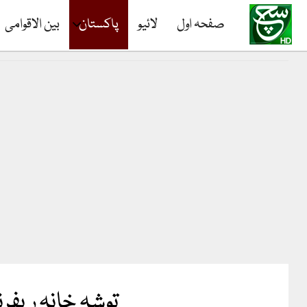
صفحہ اول
لائیو
پاکستان
بین الاقوامی
توشہ خانہ ریفر