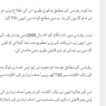
مذکورہ ریفرنس کے مطابق وہ فوری طور پر اس کی اطلاع دینے اور ک
نے نہ تو گاڑیوں کے بارے میں مطلع کیا نہ ہی انہیں نکالا گیا۔
میں انہوں نے اس وقت کے وزیراعظم یوسف رضا گیلانی کو کوئی 
کار میں بے ایمانی اور غیر قانونی طور پر نرمی حاصل کی۔
ریفرنس کے مطابق خواجہ انور مجید نے ایم ایس انصاری شوگر مل
کے ایک اکاؤنٹ سے 92 لاکھ روپے آصف زرداری کے اکاؤنٹ میں منتقل کیے۔
اپنی غیر قانونی اسکیم کے سلسلے میں آصف زرداری کے ناجائز فوائد کے لیے مجموی طور پر 2 کر