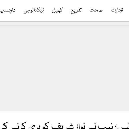
تجارت
صحت
تفریح
کھیل
ٹیکنالوجی
دلچسپ
نس: نیب نے نواز شریف کو بری کرنے 