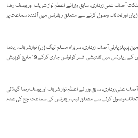
ے صدر مملکت آصف علی زرداری، سابق وزرائے اعظم نواز شریف اور یوسف رضا
یاں اور تحائف وصول کرنے سے متعلق ریفرنس میں آئندہ سماعت پر
 پیپلزپارٹی آصف زرداری، سربراہ مسلم لیگ (ن) نوازشریف، رہنما
پیپلزپارٹی یوسف رضا گیلانی اور دیگر کے خلاف توشہ خانہ گاڑیوں کے ریفرنس میں تفتیشی افسر کو نوٹس جاری کرکے 19 مارچ کو پیش
 علی زرداری، سابق وزرائے اعظم نواز شریف اور یوسف رضا گیلانی
ور تحائف وصول کرنے سے متعلق نیب ریفرنس کی سماعت جج کی عدم