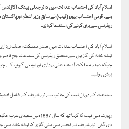
اسلام آباد کی احتساب عدالت میں دائر جعلی بینک اکاؤنٹس
ہے۔ قومی احتساب بیورو (نیب) نے سابق وزیر اعظم اور پاکستان 
ریفرنس سے بری کرنے کی استدعا کردی۔
اسلام آباد کی احتساب عدالت میں صدر مملکت آصف زرداری ، 
توشہ خانہ کی گاڑیوں سے متعلق ریفرنس کی سماعت جج ناصر جاوی
جبکہ صدر مملکت آصف علی زرداری اور اومنی گروپ کے چیئرم
پیش ہوئے۔
سماعت کے دوران نیب کی جانب سے نواز شریف کے شامل تفتیش
رپورٹ میں نیب کا کہنا تھا کہ 
دی گئی، نواز شریف نے تحفے میں ملی گاڑی کو توشہ خانہ میں جمع 