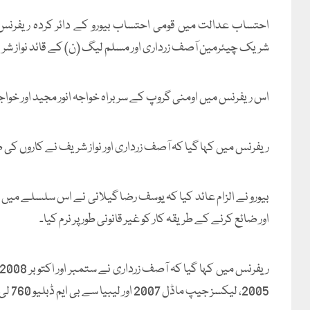
احتساب عدالت میں قومی احتساب بیورو کے دائر کردہ ریفرنس ک
شریک چیئرمین آصف زرداری اور مسلم لیگ (ن) کے قائد نواز شریف پ
اس ریفرنس میں اومنی گروپ کے سربراہ خواجہ انور مجید اور خواجہ
ریفرنس میں کہا گیا کہ آصف زرداری اور نواز شریف نے کاروں کی صرف 15 فیصد قیمت ادا کر کے توشہ خانہ سے گاڑیاں 
بیورو نے الزام عائد کیا کہ یوسف رضا گیلانی نے اس سلسلے میں ن
اور ضائع کرنے کے طریقہ کار کو غیر قانونی طور پر نرم کیا۔
2005، لیکسز جیپ ماڈل 2007 اور لیبیا سے بی ایم ڈبلیو 760 لی ماڈل 2008) حاصل کیں۔