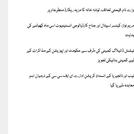
ڑے نام، قیمتی تحائف، توشہ خانہ کا مزید ریکارڈ منظرِعام پر
ریم نواز: کینسر اسپتال اور جناح کارڈیالوجی انسٹیٹیوٹ اسی ماہ کھولنے کی
دایت
یشنل ڈائیلاگ کمیٹی کی طرف سے حکومت اور اپوزیشن کے مذاکرات کے
یے کمیٹی بنانیکی تجویز
یب اور نائجیریا کے انسدادِ کرپشن ادارے ای ایف سی سی کے درمیان اہم
عاہدہ طے پا گیا