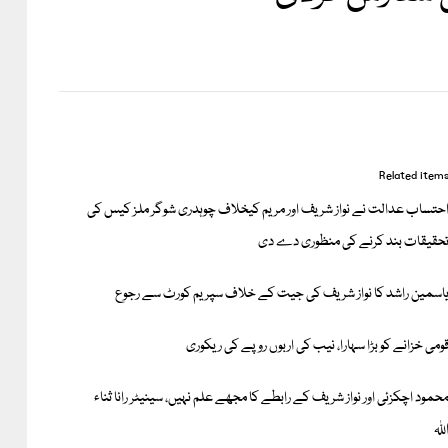
Related item
حتساب عدالت نے نواز شریف اور مریم کیخلاف چوہدری شوگر ملز کیس کی
حقیقات بند کرنے کی منظوری دے دی
اسمین راشد کا نواز شریف کی جیت کے خلاف سپریم کورٹ سے رجوع
ومی خزانے کو بڑا سہارا، نیب کی اربوں روپے کی ریکوری
حمود اچکزئی اور نواز شریف کے رابطے کا مجھے علم نہیں، سینیٹر رانا ثناء
للہ