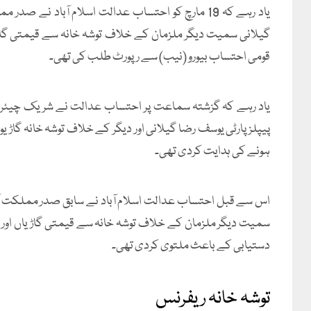
یاد رہے کہ 19 مارچ کو احتساب عدالت اسلام آباد ن
گیلانی سمیت دیگر ملزمان کے خلاف توشہ خانہ سے قیمتی گاڑ
قومی احتساب بیورو (نیب) سے رپورٹ طلب کی تھی۔
یاد رہے کہ گزشتہ سماعت پر احتساب عدالت نے شریک چیئرمین
ہونے کی ہدایت کردی تھی۔
اس سے قبل احتساب عدالت اسلام آباد نے سابق صدر مملکت آصف
سمیت دیگر ملزمان کے خلاف توشہ خانہ سے قیمتی گاڑیاں ا
دستیابی کے باعث ملتوی کردی تھی۔
توشہ خانہ ریفرنس