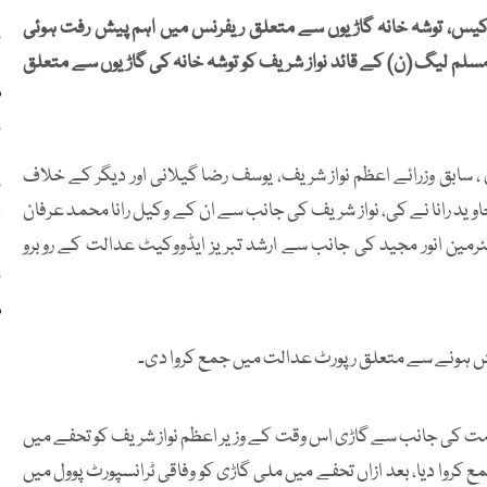
 کیس، توشہ خانہ گاڑیوں سے متعلق ریفرنس میں اہم پیش رفت ہوئی
ب
مسلم لیگ (ن) کے قائد نواز شریف کو توشہ خانہ کی گاڑیوں سے متعلق
م
ہ
سابق وزرائے اعظم نواز شریف، یوسف رضا گیلانی اور دیگر کے خلاف
ن
د رانا نے کی، نواز شریف کی جانب سے ان کے وکیل رانا محمد عرفان
ل
ین انور مجید کی جانب سے ارشد تبریز ایڈووکیٹ عدالت کے روبرو
ن
م
 ہونے سے متعلق رپورٹ عدالت میں جمع کروا دی۔
سال 1997 میں سعودی عرب حکومت کی جانب سے گاڑی اس وقت کے وزیر اعظم نواز شریف کو تحفے میں
کروا دیا، بعد ازاں تحفے میں ملی گاڑی کو وفاقی ٹرانسپورٹ پوول میں