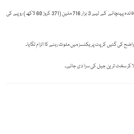
دوسری جانب خواجہ عبدالغنی مجید نے آصف زرداری کو ناجائز فائدہ پہنچانے کے لیے 3 ہزار 716 ملین (371 کروڑ 60 لاکھ) روپے کی
 واضح کی گئیں کرپٹ پریکٹسز میں ملوث رہنے کا الزام لگایا۔
 کر سخت ترین جیل کی سزا دی جائے۔