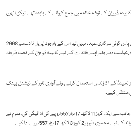
ابینہ ٖڈویژن کے توشہ خانہ میں جمع کروانے کے پابند تھے لیکن انہوں
نیب ریفرنس میں الزام لگایا گیا کہ سال 2008 میں نواز شریف کے پاس کوئی سرکاری عہدہ نہیں تھا اس کے باوجود اپریل تا دسمبر 2008
درخواست دیے بغیر اپنے فائدے کے لیے کابینہ ڈویژن کے تحت طریقہ
ز لمیٹڈ کے اکاؤنٹس استعمال کرتے ہوئے آواری ٹاور کے نیشنل بینک
اس کے علاوہ انہوں نے ایک اکاؤنٹ کے ذریعے آصف زرداری کی جانب سے ایک کروڑ 11 لاکھ 17 ہزار 557 روپے کی ادائیگی کی، ملزم نے
وڑ 3 لاکھ 17 ہزار 557 روپے ادا کیے۔