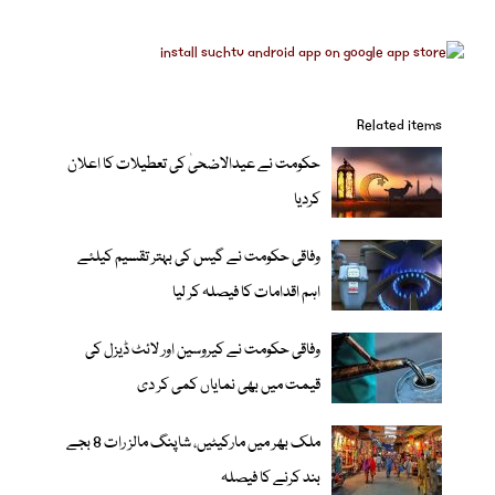
Related items
حکومت نے عیدالاضحیٰ کی تعطیلات کا اعلان
کردیا
وفاقی حکومت نے گیس کی بہتر تقسیم کیلئے
اہم اقدامات کا فیصلہ کر لیا
وفاقی حکومت نے کیروسین اور لائٹ ڈیزل کی
قیمت میں بھی نمایاں کمی کر دی
ملک بھر میں مارکیٹیں، شاپنگ مالز رات 8 بجے
بند کرنے کا فیصلہ