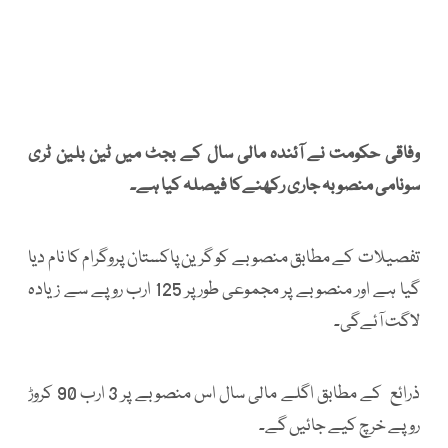
وفاقی حکومت نے آئندہ مالی سال کے بجٹ میں ٹین بلین ٹری
سونامی منصوبہ جاری رکھنےکا فیصلہ کیا ہے۔
تفصیلات کے مطابق منصوبے کو گرین پاکستان پروگرام کا نام دیا
گیا ہے اور منصوبے پر مجموعی طورپر 125 ارب روپے سے زیادہ
لاگت آئےگی۔
ذرائع کے مطابق اگلے مالی سال اس منصوبے پر 3 ارب 90 کروڑ
روپے خرچ کیے جائیں گے۔