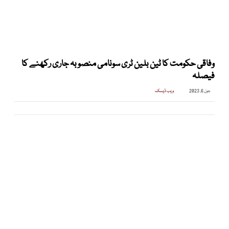
وفاقی حکومت کا ٹین بلین ٹری سونامی منصوبہ جاری رکھنے کا
فیصلہ
جون 6, 2023
ویب ڈیسک