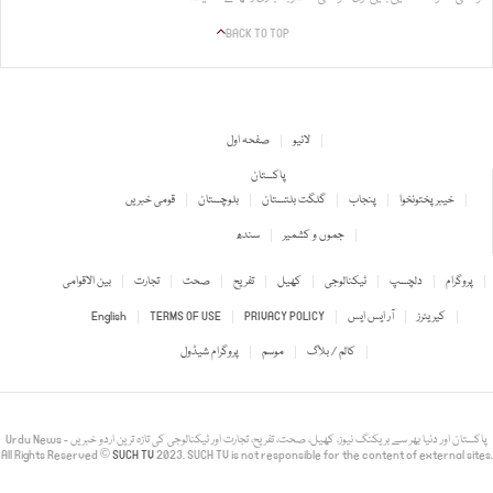
BACK TO TOP
لائیو
صفحہ اول
پاکستان
خیبر پختونخوا
پنجاب
گلگت بلتستان
بلوچستان
قومی خبریں
جموں و کشمیر
سندھ
پروگرام
دلچسپ
ٹیکنالوجی
کھیل
تفریح
صحت
تجارت
بین الاقوامی
کیریئرز
آر ایس ایس
PRIVACY POLICY
TERMS OF USE
English
کالم / بلاگ
موسم
پروگرام شیڈول
Urdu News - پاکستان اور دنیا بھر سے بریکنگ نیوز، کھیل، صحت، تفریح، تجارت اور ٹیکنالوجی کی تازہ ترین اردو خبریں
All Rights Reserved ©
SUCH TV
2023. SUCH TV is not responsible for the content of external sites.