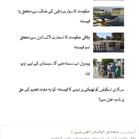
حکومت کا سولر صارفین کے بلنگ سے متعلق بڑا
فیصلہ
وفاقی حکومت کا اسمارٹ لاک ڈاون سے متعلق
اہم فیصلہ
پیٹرول اب سستا ملے گا، سبسڈی کے لیے ایپ
تیار
سرکاری اسکولوں کو ٹھیکے پر دینے کا فیصلہ؛ کیا یہ مفت تعلیم کے حق
پر شب خون ہے؟
آپ یہاں ہیں:
صفحہ اول
پاکستان
قومی خبریں
وفاقی حکومت کا ٹین بلین ٹری سونامی منصوبہ جاری رکھنے کا فیصلہ