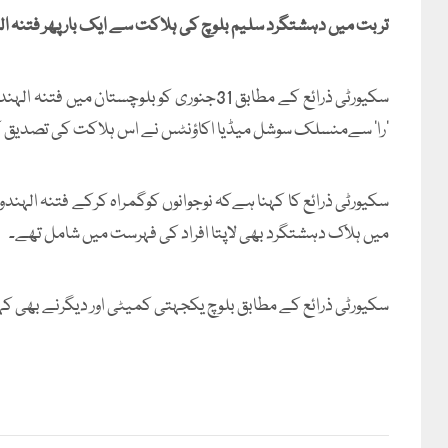
تربت میں دہشتگرد سلیم بلوچ کی ہلاکت سے ایک بار پھر فتنہ 
سکیورٹی ذرائع کے مطابق 31جنوری کوبلوچست
’را‘ سےمنسلک سوشل میڈیا اکاؤنٹس نے اس ہلاکت کی تصدیق 
سکیورٹی ذرائع کا کہنا ہےکہ نوجوانوں کوگمراہ کرکے فتنہ الہن
میں ہلاک دہشتگرد بھی لاپتا افراد کی فہرست میں شامل تھے۔
سکیورٹی ذرائع کے مطابق بلوچ یکجہتی کمیٹی اور دیگرنے بھی کہا 