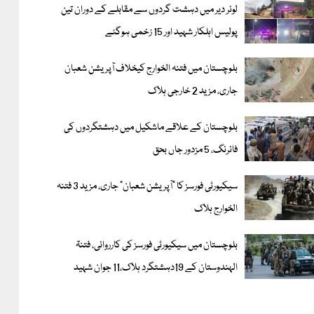
لوئر دیر میں دہشت گردوں سے مقابلے کے دوران تین
پولیس اہلکار شہید اور 15 زخمی ہوگئے
بلوچستان میں فتنہ الخوارج کیخلاف آپریشن شعبان
جاری، مزید 2 خارجی ہلاک
بلوچستان کے علاقے ماشکیل میں دہشتگردوں کی
فائرنگ، 5 مزدور جاں بحق
سیکیورٹی فورسز کا "آپریشن شعبان" جاری، مزید 3 فتنہ
الخوارج ہلاک
بلوچستان میں سیکیورٹی فورسز کی کارروائی، فتنۃ
الہندوستان کے 19دہشتگرد ہلاک،11 جوان شہید