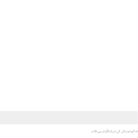
نہ الہندوستان کی دہشتگردی بے نقاب