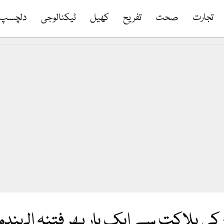
تجارت
صحت
تفریح
کھیل
ٹیکنالوجی
دلچسپ
کی ہلاکت سے ایک بار پھر فتنہ الہن