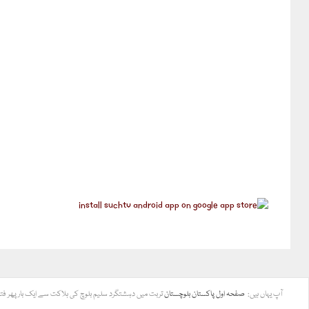
آپ یہاں ہیں:
صفحہ اول
پاکستان
بلوچستان
تربت میں دہشتگرد سلیم بلوچ کی ہلاکت سے ایک بار پھر فت