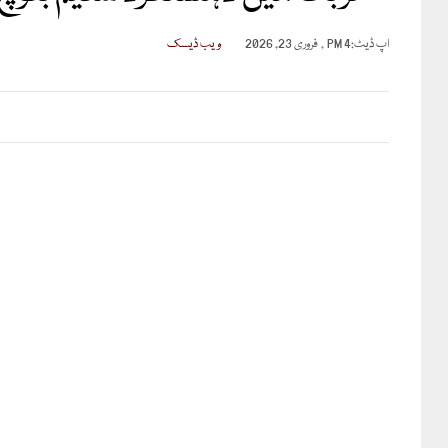
اپ ڈیٹ:
4 PM , فروری 23, 2026
ویب ڈیسک