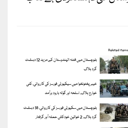
Related item
بلوچستان میں فتنہ الہندوستان کے مزید 12 دہشت
گرد ہلاک
خیبر پختونخوا میں سیکیورٹی فورسز کی کارروائی، کئی
خوارج ہلاک، اسلحہ اور گولہ بارود برآمد
بلوچستان میں سکیورٹی فورسز کی کارروائی، 10 دہشت
گرد ہلاک، 2 خواتین خودکش حملہ آور گرفتار