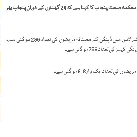
لاہور سمیت پنجاب بھر میں ڈینگی کے کیسز میں اضافہ ہو گیا۔ محکمہ صحت پنجاب کا کہنا ہے کہ 24 گھنٹوں کے دوران پنجاب بھر
لاہور میں 24 گھنٹوں کے دوران ڈینگی کے 15 مریض رپورٹ ہوئے،لاہور میں ڈینگی کے مصدقہ مریضوں کی تعداد 290 ہو گئی ہے۔
اد ایک ہزار 618 ہو گئی ہے۔