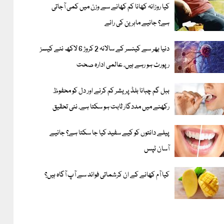
کیا روزانہ کھانا کم کھانے سے وزن میں کمی آجاتی
ہے؟ جانیے ماہرین کی رائے
دنیا بھر سے کینسر کے سالانہ 2 کروڑ 6 لاکھ نئے کیسز
رپورٹ ہو رہے ہیں، عالمی ادارہ صحت
ببل گم چبانا بلڈ پریشر کم کرنے اور دل کو محفوظ
رکھنے میں مددگار ثابت ہو سکتا ہے، نئی تحقیق
پیلے دانتوں کو کیے سفید کیا جا سکتا ہے؟ جانیے
آسان ٹپس
کیا آم کھانے کے ان کرشماتی فوائد سے آپ آگاہ ہیں؟