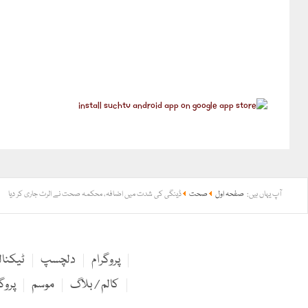
آپ یہاں ہیں:
صفحہ اول
صحت
ڈینگی کی شدت میں اضافہ، محکمہ صحت نے الرٹ جاری کر دیا
پروگرام
دلچسپ
ٹیکنا
کالم / بلاگ
موسم
پروگ