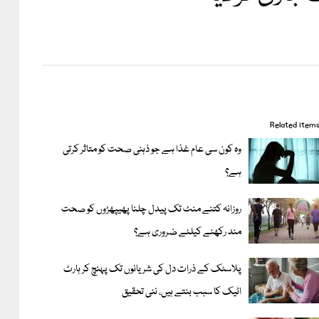
Related item
وہ کون سی عام غذا ہے جو ذہنی صحت کو متاثر کرتی
ہے؟
روزانہ کتنے منٹ تک پیدل چلنا پھیپھڑوں کو صحت
مند رکھنے کیلئے ضروری ہے؟
پلاسٹک کے ذرات دل کی شریانوں تک پہنچ کر ہارٹ
اٹیک کا سبب بنتے ہیں، نئی تحقیق