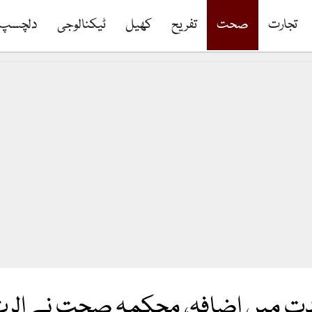
تجارت
صحت
تفریح
کھیل
ٹیکنالوجی
دلچسپ
ت میں اضافہ، محکمہ صحت نے الرٹ ج