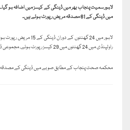
میں ڈینگی کے 61 مصدقہ مریض رپورٹ ہوئے ہیں۔
راولپنڈی میں 24 گھنٹوں میں 29 کیسز رپورٹ ہوئے، مجموعی ڈینگی کیسز کی تعداد 756 ہو گئی ہے۔
محکمہ صحت پنجاب کے مطابق صوبے میں ڈینگی کے مصدقہ مریضوں کی تعد