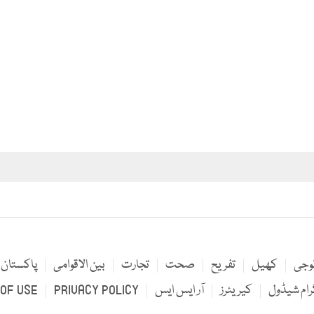
لوجی
کھیل
تفریح
صحت
تجارت
بین الاقوامی
پاکستان
رام شیڈول
کیریئرز
آر ایس ایس
PRIVACY POLICY
OF USE