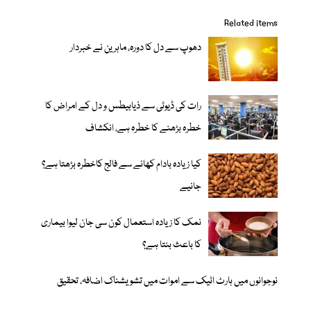
Related items
دھوپ سے دل کا دورہ، ماہرین نے خبردار
رات کی ڈیوٹی سے ذیابیطس و دل کے امراض کا
خطرہ بڑھنے کا خطرہ ہے، انکشاف
کیا زیادہ بادام کھانے سے فالج کاخطرہ بڑھتا ہے؟
جانیے
نمک کا زیادہ استعمال کون سی جان لیوا بیماری
کا باعث بنتا ہے؟
نوجوانوں میں ہارٹ اٹیک سے اموات میں تشویشناک اضافہ، تحقیق