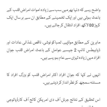
واضح رہے کہ دنیا بھر میں سب سے زیادہ اموات امراض قلب کے
باعث ہوتی ہیں اور ایک تخمینے کے مطابق ان سے ہر سال ایک
کروڑ 80 لاکھ افراد انتقال کر جاتے ہیں۔
ماہرین کے مطابق موٹاپے، تمباکو نوشی، ناقص غذائی عادات اور
ذیابیطس ٹائپ 2 جیسے عوامل کے باعث امراض قلب جوان
افراد میں زیادہ تیزی سے عام ہو رہے ہیں۔
انہوں نے کہا کہ جوان افراد اکثر امراض قلب کو بزرگ افراد کا
مسئلہ سمجھ کر نظر انداز کر دیتے ہیں۔
اس تحقیق کے نتائج جرنل آف دی امریکن کالج آف کارڈیالوجی