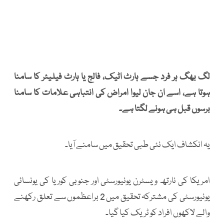
لگ بھگ ہر فرد جسے ہارٹ اٹیک، فالج یا ہارٹ فیلیئر کا سامنا
ہوتا ہے، اسے ان جان لیوا امراض کی انتباہی علامات کا سامنا
برسوں قبل ہی ہونے لگتا ہے۔
یہ انکشاف ایک نئی طبی تحقیق میں سامنے آیا۔
امریکا کی نارتھ ویسٹرن یونیورسٹی اور جنوبی کوریا کی یونسائی
یونیورسٹی کی مشترکہ تحقیق میں 2 براعظموں سے تعلق رکھنے
والے لاکھوں افراد کو ٹریک کیا گیا۔