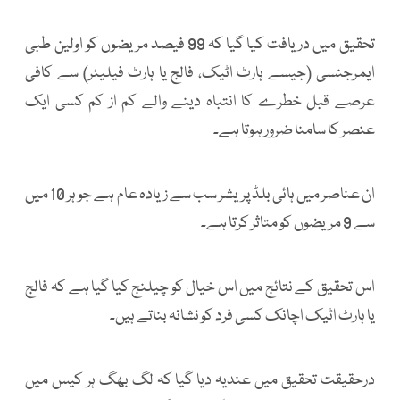
تحقیق میں دریافت کیا گیا کہ 99 فیصد مریضوں کو اولین طبی
ایمرجنسی (جیسے ہارٹ اٹیک، فالج یا ہارٹ فیلیئر) سے کافی
عرصے قبل خطرے کا انتباہ دینے والے کم از کم کسی ایک
عنصر کا سامنا ضرور ہوتا ہے۔
ان عناصر میں ہائی بلڈ پریشر سب سے زیادہ عام ہے جو ہر 10 میں
سے 9 مریضوں کو متاثر کرتا ہے۔
اس تحقیق کے نتائج میں اس خیال کو چیلنج کیا گیا ہے کہ فالج
یا ہارٹ اٹیک اچانک کسی فرد کو نشانہ بناتے ہیں۔
درحقیقت تحقیق میں عندیہ دیا گیا کہ لگ بھگ ہر کیس میں