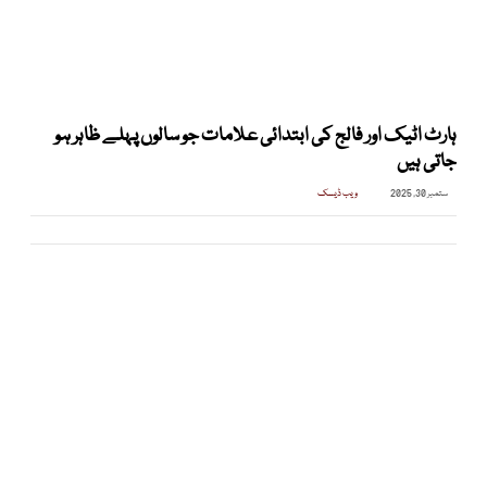
ہارٹ اٹیک اور فالج کی ابتدائی علامات جو سالوں پہلے ظاہر ہو
جاتی ہیں
ستمبر 30, 2025
ویب ڈیسک