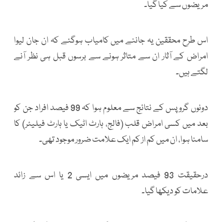
مریضوں سے کیا گیا۔
اس طرح محققین یہ جاننے میں کامیاب ہوگئے کہ ان جان لیوا
امراض کے آثار ان سے متاثر ہونے سے برسوں قبل ہی نظر آنے
لگتے ہیں۔
دونوں گروپس کے نتائج سے معلوم ہوا کہ 99 فیصد افراد جن کو
بعد میں کسی امراض قلب (فالج، ہارٹ اٹیک یا ہارٹ فیلیئر) کا
سامنا ہوا، ان میں کم از کم ایک علامت ضرور موجود تھی۔
درحقیقت 93 فیصد مریضوں میں ایسی 2 یا اس سے زائد
علامات کو دیکھا گیا۔