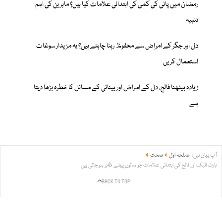
رمضان میں پانی کی کمی کی ابتدائی علامات کیا ہیں؟ ماہرین کی اہم
تنبیہ
دل اور جگر کے امراض سے محفوظ رہنا چاہتے ہیں؟ یہ مزیدار سوغات
استعمال کریں
زیادہ بیٹھنا فالج، دل کے امراض اور بینائی کے مسائل کا خطرہ بڑھا دیتا
ہے
آپ یہاں ہیں:
صفحہ اول
صحت
ہارٹ اٹیک اور فالج کی ابتدائی علامات جو سالوں پہلے ظاہر ہو جاتی ہیں
BACK TO TOP