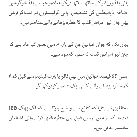
ہائی بلڈ پریشر کے ساتھ ساتھ دیگر عناصر جیسے بلڈ شوگر میں
اضافہ، ذیابیطس کی تشخیص، ہائی کولیسٹرول اور تمباکو نوشی
بھی جان لیوا امراض قلب کا خطرہ بڑھانے والے عناصر ہیں۔
یہاں تک کہ جوان خواتین جن کے بارے میں تصور کیا جاتا ہے کہ
جان لیوا امراض قلب کا خطرہ کم ہوتا ہے۔
ایسی 95 فیصد خواتین میں بھی فالج یا ہارٹ فیلیئر سے قبل کم از
کم خطرہ بڑھانے والے کسی ایک عنصر کو دیکھا گیا۔
محققین نے بتایا کہ نتائج سے واضح ہوتا ہے کہ لگ بھگ 100
فیصد کیسز میں برسوں قبل ہی خطرہ ظاہر کرنے والی نشانیاں
سامنے آجاتی ہیں۔