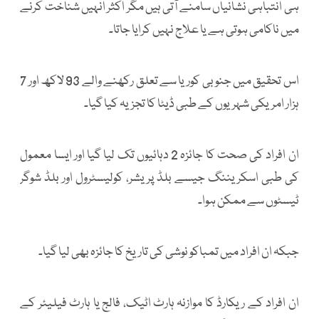
ہی انتباہی نشانیاں سامنے آتی ہیں مگر اکثر انہیں شناخت کرنے
میں ناکامی ہوتی ہے یا علاج نہیں کرایا جاتا۔
اس تحقیق میں جنوبی کوریا سے تعلق رکھنے والے 93 لاکھ اور 7
ہزار امریکی شہریوں کے طبی ڈیٹا کا تجزیہ کیا گیا۔
ان افراد کی صحت کا جائزہ 2 دہائیوں تک لیا گیا اور ایسا معمول
کی طبی اسکریننگ جیسے بلڈ پریشر، کولیسٹرول اور بلڈ شوگر
ٹیسٹوں سے ممکن ہوا۔
جبکہ ان افراد میں تمباکو نوشی کی تاریخ کا جائزہ بھی لیا گیا۔
ان افراد کے ریکارڈ کا موازنہ ہارٹ اٹیک، فالج یا ہارٹ فیلیئر کے