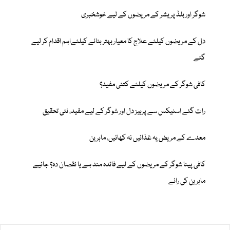
شوگر اور بلڈ پریشر کے مریضوں کے لیے خوشخبری
دل کے مریضوں کیلئے علاج کا معیار بہتر بنانے کیلئےاہم اقدام کر لیے
گئے
کافی شوگر کے مریضوں کیلئے کتنی مفید؟
رات گئے اسنیکس سے پرہیز دل اور شوگر کے لیے مفید، نئی تحقیق
معدے کے مریض یہ غذائیں نہ کھائیں، ماہرین
کافی پینا شوگر کے مریضوں کے لیے فائدہ مند ہے یا نقصان دہ؟ جانیے
ماہرین کی رائے