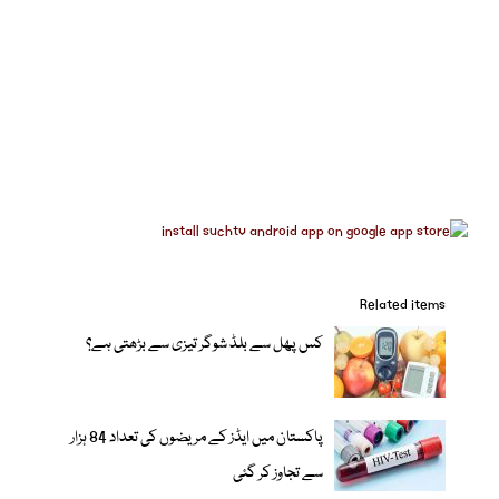
Related items
کس پھل سے بلڈ شوگر تیزی سے بڑھتی ہے؟
پاکستان میں ایڈز کے مریضوں کی تعداد 84 ہزار
سے تجاوز کر گئی