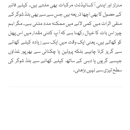
منرلز اور اینٹی آکسائیڈنٹ مرکبات بھی ملتے ہیں۔ کیلے فائبر
کے حصول کا بھی اچھا ذریعہ ہیں جس سے سے بھی بلڈ شوگر کے
منفی اثرات میں کمی لانے میں ممکنہ مدد ملتی ہے۔ مگر اہم
چیز اس بات کا خیال رکھنا ہے کہ آپ کتنی مقدار میں اس پھل
کو کھاتے ہیں۔ یعنی ایک وقت میں ایک سے زیادہ کیلے کھانے
سے گریز کرنا چاہیے بلکہ پروٹین یا چکنائی سے بھرپور غذاؤں
جیسے گریوں یا دہی کے ساتھ کیلے کھانے سے بلڈ شوگر کی
سطح تیزی سے نہیں بڑھتی۔