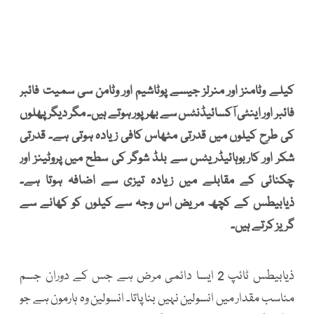
کیلے وٹامنز اور منرلز جیسے پوٹاشیم اور وٹامن سی سمیت فائبر
فائبر اور اینٹی آکسائیڈنٹس سے بھرپور ہوتے ہیں۔ مگر دیگر پھلوں
کی طرح کیلوں میں قدرتی مٹھاس کافی زیادہ ہوتی ہے۔ قدرتی
شکر اور کاربوہائیڈریٹس سے بلڈ شوگر کی سطح میں پروٹینز اور
چکنائی کے مقابلے میں زیادہ تیزی سے اضافہ ہوتا ہے۔
ذیابیطس کے کچھ مریض اس وجہ سے کیلوں کو کھانے سے
گریز کرتے ہیں۔
ذیابیطس ٹائپ 2 ایسا دائمی مرض ہے جس کے دوران جسم
مناسب مقدار میں انسولین نہیں بنا پاتا۔ انسولین وہ ہارمون ہے جو