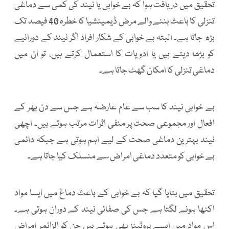
تحقیق میں دریافت ہوا کہ بے خوابی یا نیند کی کمی سے دماغی
تنزلی کا باعث بننے والے مرض ڈیمینشیا کا خطرہ 40 فیصد تک
بڑھ جاتا ہے۔ البتہ بے خوابی کے شکار افراد اگر نیند کے دورانیے
کو بڑھا دیتے ہیں یا ادویات کا استعمال کرتے ہیں، تو ان میں
دماغی تنزلی کا امکان گھٹ جاتا ہے۔
بے خوابی نیند کا سب سے عام عارضہ ہے جس سے دن بھر کے
افعال اور مجموعی صحت پر منفی اثرات مرتب ہوتے ہیں۔ اچھی
نیند بہترین دماغی صحت کے لیے اہم ہوتی ہے جبکہ دائمی
بے خوابی کو متعدد دماغی امراض سے منسلک کیا جاتا ہے۔
تحقیق میں بتایا گیا کہ بے خوابی کے باعث دماغ میں ایسا مواد
اکٹھا ہونے لگتا ہے جس کی صفائی نیند کے دوران ہوتی ہے۔
اس مواد میں ایسے پروٹینز بھی ہوتے ہیں جن کو الزائمر امراض