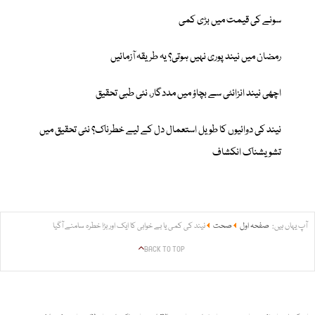
سونے کی قیمت میں بڑی کمی
رمضان میں نیند پوری نہیں ہوتی؟ یہ طریقہ آزمائیں
اچھی نیند انزائٹی سے بچاؤ میں مددگار، نئی طبی تحقیق
نیند کی دوائیوں کا طویل استعمال دل کے لیے خطرناک؟ نئی تحقیق میں
تشویشناک انکشاف
آپ یہاں ہیں:
صفحہ اول
صحت
نیند کی کمی یا بے خوابی کا ایک اور بڑا خطرہ سامنے آگیا
BACK TO TOP