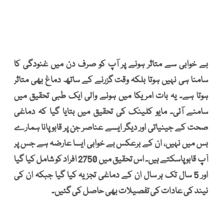
بے خوابی سے متاثر ہونے پر آپ کو صرف دن میں غنودگی کا
سامنا ہی نہیں ہوتا بلکہ وقت گزرنے کے ساتھ دماغ بھی متاثر
ہوتا ہے۔ یہ بات امریکا میں ہونے والی ایک طبی تحقیق میں
سامنے آئی۔ مایو کلینک کی تحقیق میں بتایا گیا کہ دماغی
صحت کے جینیاتی اور دیگر ایسے عناصر جن پر قابو پانا ہمارے
بس میں نہیں، ان کے برعکس بے خوابی ایسا عارضہ ہے جس پر
آپ قابو پاسکتے ہیں۔ اس تحقیق میں 2750 افراد کو شامل کیا گیا
اور 5 سال تک ہر سال ان کے دماغی تجزیہ کیا گیا جبکہ ان کی
نیند کی عادات کی تفصیلات بھی حاصل کی گئیں۔