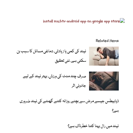
Related items
نیند کی کمی یا زیادتی، دماغی مسائل کا سبب بن
سکتی ہے، نئی تحقیق
صرف چند منٹ کی ورزش، بہتر نیند کے لیے
جادوئی اثر
ذیابیطس جیسے مرض سے بچنے روزانہ کتنے گھنٹے کی نیند ضروری
ہے؟
نیند میں رال بہنا کتنا خطرناک ہے؟