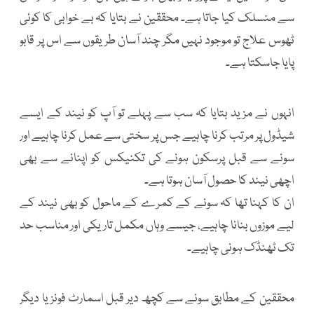
سے منسلک کیا جاتا ہے۔ محققین نے بتایا کہ بے خوابی کا کوئی
ٹھوس علاج تو موجود نہیں مگر چند آسان طریقوں سے اس پر قابو
پایا جاسکتا ہے۔
انہوں نے مزید بتایا کہ سب سے پہلے تو آپ کو نیند کے ایسے
شیڈول پر مرتب کرنا چاہیے جس پر سختی سے عمل کرنا چاہیے اور
سونے سے قبل پرسکون ہونے کی تکنیکس کو اپنانے سے بھی
اچھی نیند کا حصول آسان ہوتا ہے۔
ان کا کہنا تھا کہ سونے کے کمرے کے ماحول کو بھی نیند کے
لیے موزوں بنانا چاہیے، جیسے وہاں مکمل تاریکی اور مناسب حد
تک ٹھنڈک ہونی چاہیے۔
محققین کے مطابق سونے سے کچھ دیر قبل اسمارٹ فونز یا دیگر