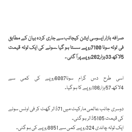
صرافہ بازار ایسوسی ایشن کیجانب سے جاری کردہ بیان کے مطابق
فی تولہ سونا 7100روپے سستا ہو گیا ۔سونے کی ایک تولہ قیمت
5لاکھ33ہزار262روپے پر آ گئی ۔
اسی طرح دس گرام سونا6087روپے کی کمی سے
4لاکھ57ہزار186روپے کا ہو گیا۔
دوسری جانب عالمی مارکیٹ میں 71ڈالر گھٹ کر فی اونس سونے
کی قیمت 5105ڈالر ہو گئی۔
ایک تولہ چاندی 324روپے کمی سے 8851روپے کی ہو گئی۔