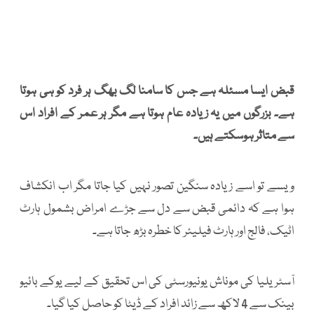
قبض ایسا مسئلہ ہے جس کا سامنا لگ بھگ ہر فرد کو ہی ہوتا
ہے۔ بزرگوں میں یہ زیادہ عام ہوتا ہے مگر ہر عمر کے افراد اس
سے متاثر ہوسکتے ہیں۔
ویسے تو اسے زیادہ سنگین تصور نہیں کیا جاتا مگر اب انکشاف
ہوا ہے کہ دائمی قبض سے دل سے جڑے امراض بشمول ہارٹ
اٹیک، فالج اور ہارٹ فیلیئر کا خطرہ بڑھ جاتا ہے۔
آسٹریلیا کی موناش یونیورسٹی کی اس تحقیق کے لیے یوکے بائیو
بینک سے 4 لاکھ سے زائد افراد کے ڈیٹا کو حاصل کیا گیا۔