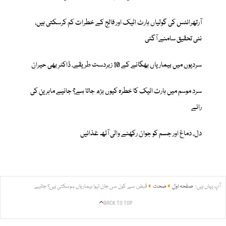
آرتھرائٹس کی گولیاں ہارٹ اٹیک اور فالج کے خطرات کم کرسکتی ہیں،
نئی تحقیق سامنے آگئی
سردیوں میں بیماریاں بھگانے کے 10 زبردست طریقے، ڈاکٹر بھی حیران
سرد موسم میں ہارٹ اٹیک کا خطرہ کیوں بڑھ جاتا ہے؟ جانیے ماہرین کی
رائے
دل، دماغ اور جسم کو جوان رکھنے والی آٹھ غذائیں
آپ یہاں ہیں:
صفحہ اول
صحت
قبض سے کون سی جان لیوا بیماریاں ہوسکتی ہیں؟ جانیے
BACK TO TOP