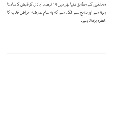
محققین کے مطابق دنیا بھر میں 14 فیصد آبادی کو قبض کا سامنا
ہوتا ہے اور نتائج سے لگتا ہے کہ یہ عام عارضہ امراض قلب کا
خطرہ بڑھاتا ہے۔