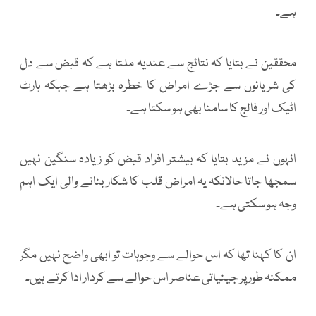
ہے۔
محققین نے بتایا کہ نتائج سے عندیہ ملتا ہے کہ قبض سے دل
کی شریانوں سے جڑے امراض کا خطرہ بڑھتا ہے جبکہ ہارٹ
اٹیک اور فالج کا سامنا بھی ہو سکتا ہے۔
انہوں نے مزید بتایا کہ بیشتر افراد قبض کو زیادہ سنگین نہیں
سمجھا جاتا حالانکہ یہ امراض قلب کا شکار بنانے والی ایک اہم
وجہ ہو سکتی ہے۔
ان کا کہنا تھا کہ اس حوالے سے وجوہات تو ابھی واضح نہیں مگر
ممکنہ طور پر جینیاتی عناصر اس حوالے سے کردار ادا کرتے ہیں۔