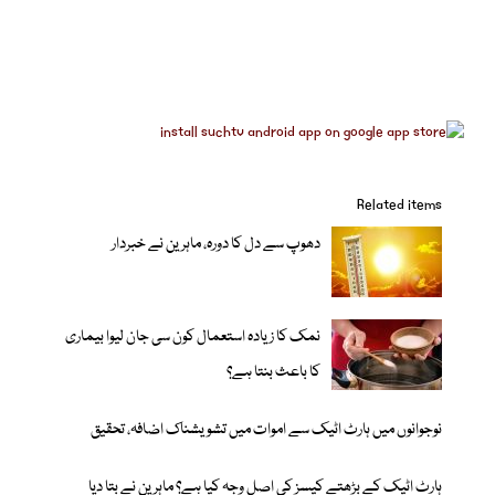
Related items
دھوپ سے دل کا دورہ، ماہرین نے خبردار
نمک کا زیادہ استعمال کون سی جان لیوا بیماری
کا باعث بنتا ہے؟
نوجوانوں میں ہارٹ اٹیک سے اموات میں تشویشناک اضافہ، تحقیق
ہارٹ اٹیک کے بڑھتے کیسز کی اصل وجہ کیا ہے؟ ماہرین نے بتا دیا