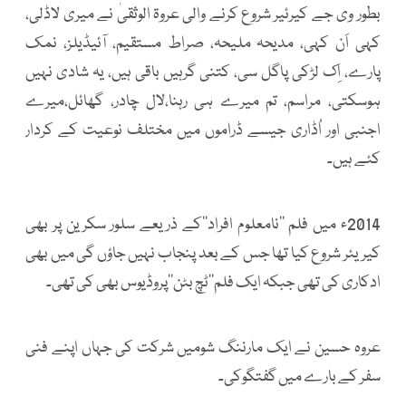
بطور وی جے کیرئیر شروع کرنے والی عروۃ الوثقیٰ نے میری لاڈلی،
کہی اَن کہی، مدیحہ ملیحہ، صراط مستقیم، آئیڈیلز، نمک
پارے، اِک لڑکی پاگل سی، کتنی گرہیں باقی ہیں، یہ شادی نہیں
ہوسکتی، مراسم، تم میرے ہی رہنا،لال چادر، گھائل،میرے
اجنبی اور اُڈاری جیسے ڈراموں میں مختلف نوعیت کے کردار
کئے ہیں۔
2014ء میں فلم ’’نامعلوم افراد‘‘کے ذریعے سلور سکرین پر بھی
کیریئر شروع کیا تھا جس کے بعد پنجاب نہیں جاؤں گی میں بھی
ادکاری کی تھی جبکہ ایک فلم’’ٹچ بٹن‘‘پروڈیوس بھی کی تھی۔
عروہ حسین نے ایک مارننگ شومیں شرکت کی جہاں اپنے فنی
سفر کے بارے میں گفتگوکی۔