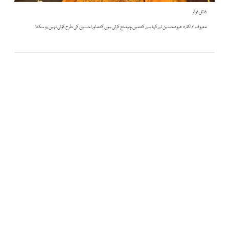
فائل فوٹو
معروف اداکارہ عروہ حسین نےکہا ہے کہ میں چیلنج کرتی ہوں کہ ماورا حسین کی طرح کوئی نہیں رو سکتا