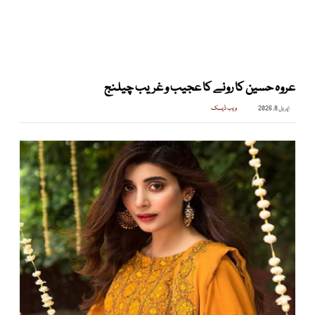
عروہ حسین کا رونے کا عجیب و غریب چیلنج
اپریل 8, 2026
ویب ڈیسک