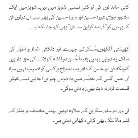
کئی خاندانوں کی تو کئی نسلیں شوبز میں ہیں۔ شوبز میں ایک
مشہور جوڑی عروہ حسین اور ماورا حسین کی بھی ہے، ان دونوں فن
کار بہنوں کو ’’ڈرامہ کوئین سسٹرز‘‘ بھی کہا جاسکتا ہے۔
کھیلتی آنکھوں،مُسکراتے چہرے اور دلکش انداز و اطوار کی
مالک یہ دونوں بہنیں یقیناً حُسن دو آتشہ کہلانے کی حق دار ہیں
کیونکہ فن اور حُسن کا دلفریب امتزاج ہرکسی کو نصیب نہیں ہوتا
اور جس کسی کے حصّے میں یہ دونوں چیزیں آجائیں اسے خوش
قسمت قرار نہ دینا بھی زیادتی ہوگی۔
ٹی وی اور سلور سکرین کے علاوہ دونوں بہنیں مختلف برینڈز کے
لئے ماڈلنگ بھی کرتی دکھائی دیتی ہیں۔