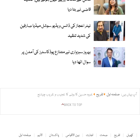
قاضی نے بتا دیا
نیئر اعجاز کی ڈانس ویڈیو، سوشل میڈیا صارفین
کی شدید تنقید
بہروز سبزواری نے متنازع پوڈکاسٹرز کی آمدن پر
سوال اٹھا دیا
آپ یہاں ہیں:
صفحہ اول
تفریح
عروہ حسین کا رونے کا عجیب و غریب چیلنج
BACK TO TOP
کھیل
تفریح
صحت
تجارت
بین الاقوامی
پاکستان
لائیو
صفحہ اول