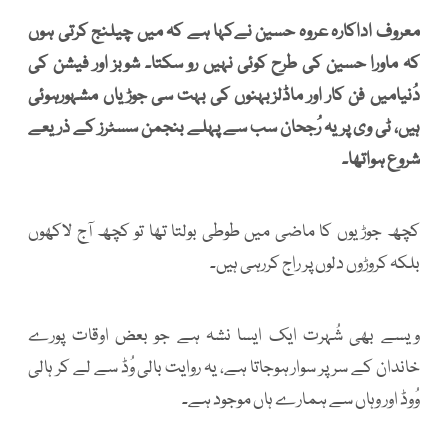
معروف اداکارہ عروہ حسین نےکہا ہے کہ میں چیلنج کرتی ہوں
کہ ماورا حسین کی طرح کوئی نہیں رو سکتا۔ شوبز اور فیشن کی
دُنیامیں فن کار اور ماڈلزبہنوں کی بہت سی جوڑیاں مشہورہوئی
ہیں، ٹی وی پریہ رُجحان سب سے پہلے بنجمن سسٹرز کے ذریعے
شروع ہواتھا۔
کچھ جوڑیوں کا ماضی میں طوطی بولتا تھا تو کچھ آج لاکھوں
بلکہ کروڑوں دلوں پر راج کررہی ہیں۔
ویسے بھی شُہرت ایک ایسا نشہ ہے جو بعض اوقات پورے
خاندان کے سر پر سوار ہوجاتا ہے، یہ روایت بالی وُڈ سے لے کر ہالی
وُوڈ اور وہاں سے ہمارے ہاں موجود ہے۔