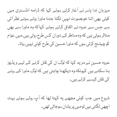
میزبان ندا یاسر نے آغاز کرتے ہوئے کہا کہ ڈرامہ انڈسٹری میں
کوئی بھی اتنا خوبصورت نہیں لگتا جتنا ماورا روتے ہوئے نظر آتی
ہے جس سے عروہ نے اتفاق کرتے ہوئے کہاکہ وہ ماورا سے بھی
متاثر ہوتی ہیں کہ وہ مناظر کے دوران کس طرح روتی ہیں،میں عوام
کو چیلنج کرتی ہوں کہ ماورا حسین کی طرح کوئی نہیں روتا۔
عروہ حسین نے مزید کہا کہ لوگ ان کی نقل کرنے کے لیے ویڈیوز
بنا سکتے ہیں کیونکہ وہ دیکھنا چاہتی ہیں کہ لوگ ماورا کے رونے
کی نقل کیسے کرتے ہیں۔
شروع میں جب کوئی مجھے یہ کہتا تھا کہ آپ روتے ہوئے بہت
اچھی لگتی ہیں تو میں پریشان ہوجاتی تھی۔