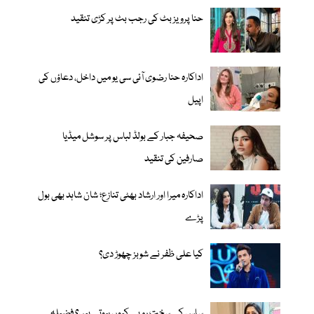
حنا پرویز بٹ کی رجب بٹ پر کڑی تنقید
اداکارہ حنا رضوی آئی سی یو میں داخل، دعاؤں کی
اپیل
صحیفہ جبار کے بولڈ لباس پر سوشل میڈیا
صارفین کی تنقید
اداکارہ میرا اور ارشاد بھٹی تنازع؛ شان شاہد بھی بول
پڑے
کیا علی ظفر نے شوبز چھوڑ دی؟
ساس کے سخت رویے کیوں ہوتے ہیں؟ فضیلہ